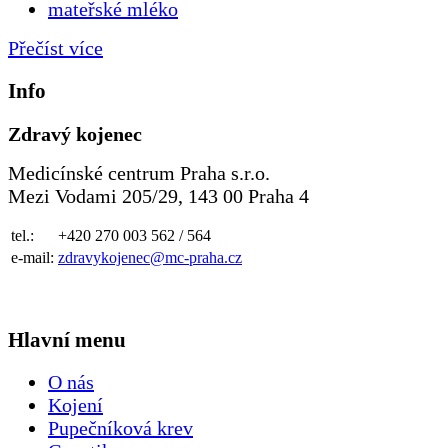
mateřské mléko
Přečíst více
Info
Zdravý kojenec
Medicínské centrum Praha s.r.o.
Mezi Vodami 205/29, 143 00 Praha 4
tel.:
+420 270 003 562 / 564
e-mail:
zdravykojenec@mc-praha.cz
Hlavní menu
O nás
Kojení
Pupečníková krev