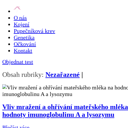
O nás
Kojení
Pupečníková krev
Genetika
Očkování
Kontakt
Objednat test
Obsah rubriky:
Nezařazené
|
Vliv mražení a ohřívání mateřského mléka
hodnoty imunoglobulinu A a lysozymu
Přečíst více