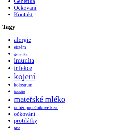
Genetika
Očkování
Kontakt
Tagy
alergie
ekzém
genetika
imunita
infekce
kojení
kolostrum
lanolin
mateřské mléko
odběr pupečníkové krve
očkování
protilátky
prsa