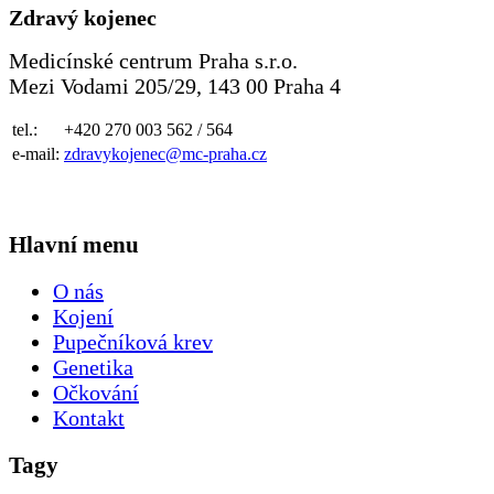
Zdravý kojenec
Medicínské centrum Praha s.r.o.
Mezi Vodami 205/29, 143 00 Praha 4
tel.:
+420 270 003 562 / 564
e-mail:
zdravykojenec@mc-praha.cz
Hlavní menu
O nás
Kojení
Pupečníková krev
Genetika
Očkování
Kontakt
Tagy