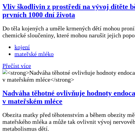
Vliv škodlivin z prostředí na vývoj dítěte 
prvních 1000 dní života
Do těla kojených a uměle krmených dětí mohou proni
chemické sloučeniny, které mohou narušit jejich popor
kojení
mateřské mléko
Přečíst více
Nadváha těhotné ovlivňuje hodnoty endoc
v mateřském mléce
Obezita matky před těhotenstvím a během obezity mě
mateřského mléka a může tak ovlivnit vývoj nervové
metabolismus dětí.