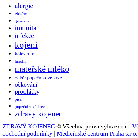
alergie
ekzém
genetika
imunita
infekce
kojení
kolostrum
lanolin
mateřské mléko
odběr pupečníkové krve
očkování
protilátky
prsa
pupečníková krev
zdravý kojenec
ZDRAVÝ KOJENEC
© Všechna práva vyhrazena. |
V
obchodní podmínky
|
Medicínské centrum Praha s.r.o.