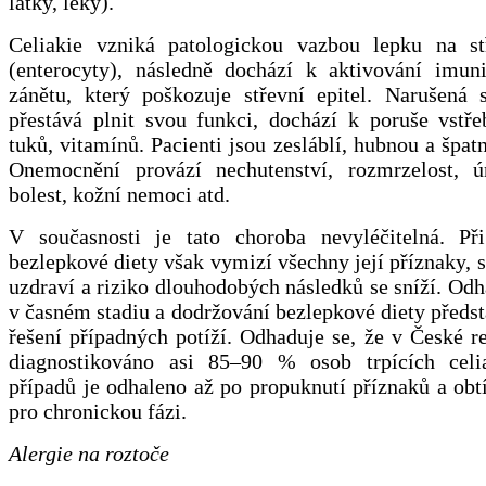
látky, léky).
Celiakie vzniká patologickou vazbou lepku na s
(enterocyty), následně dochází k aktivování imun
zánětu, který poškozuje střevní epitel. Narušená s
přestává plnit svou funkci, dochází k poruše vstře
tuků, vitamínů. Pacienti jsou zesláblí, hubnou a špatn
Onemocnění provází nechutenství, rozmrzelost, ú
bolest, kožní nemoci atd.
V současnosti je tato choroba nevyléčitelná. Př
bezlepkové diety však vymizí všechny její příznaky, s
uzdraví a riziko dlouhodobých následků se sníží. Od
v časném stadiu a dodržování bezlepkové diety předst
řešení případných potíží. Odhaduje se, že v České r
diagnostikováno asi 85–90 % osob trpících celi
případů je odhaleno až po propuknutí příznaků a obt
pro chronickou fázi.
Alergie na roztoče