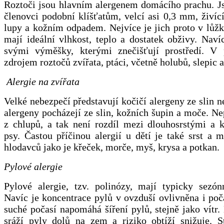
Roztoči jsou hlavním alergenem domácího prachu. Js
členovci podobní klíšťatům, velcí asi 0,3 mm, živíc
lupy a kožním odpadem. Nejvíce je jich proto v lůž
mají ideální vlhkost, teplo a dostatek obživy. Navíc
svými výměšky, kterými znečišťují prostředí. V 
zdrojem roztočů zvířata, ptáci, včetně holubů, slepic 
Alergie na zvířata
Velké nebezpečí představují kočičí alergeny ze slin n
alergeny pocházejí ze slin, kožních šupin a moče. N
z chlupů, a tak není rozdíl mezi dlouhosrstými a k
psy. Častou příčinou alergií u dětí je také srst a
hlodavců jako je křeček, morče, myš, krysa a potkan.
Pylové alergie
Pylové alergie, tzv. polinózy, mají typicky sezónn
Navíc je koncentrace pylů v ovzduší ovlivněna i po
suché počasí napomáhá šíření pylů, stejně jako vítr
sráží pyly dolů na zem a riziko obtíží snižuje. S