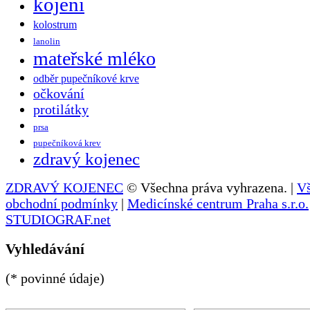
kojení
kolostrum
lanolin
mateřské mléko
odběr pupečníkové krve
očkování
protilátky
prsa
pupečníková krev
zdravý kojenec
ZDRAVÝ KOJENEC
© Všechna práva vyhrazena. |
V
obchodní podmínky
|
Medicínské centrum Praha s.r.o.
STUDIOGRAF.net
Vyhledávání
(* povinné údaje)