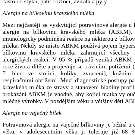
často do styku, patří roztoči, zvířata a pyly.
Alergie na bílkovinu kravského mléka
Mezi nejčastěji se vyskytující potravinové alergie u 
alergie na bílkovinu kravského mléka (ABKM
imunologicky podmíněná reakce na některou z bílkov
mléka. Někdy se místo ABKM používá pojem hyperse
bílkovinu kravského mléka zahrnující všechny
alergických reakcí. V 95 % případů vzniká ABKM 
roce života dítěte a projevuje se trávicími potížemi 
či hlen ve stolici, koliky, zvracení), kožními
respiračními obtížemi. Mezi diagnostické postupy pa
kravského mléka ze stravy a stanovení hladiny protil
prokázání ABKM je vhodné, aby kojící matka vylouči
mléčné výrobky. V pozdějším věku u většiny dětí A
Alergie na vaječný bílek
Potravinová alergie na vaječné bílkoviny je běžná u dě
věku, v adolescentním věku ji toleruje již 68 