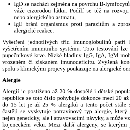
IgD se nachází zejména na povrchu B-lymfocytů,
váže cizorodou látku. Podílí se též na rozvoj
nebo alergického astmatu,
IgE brání organismus proti parazitům a zpros
alergické reakce.
Vyšetření jednotlivých tříd imunoglobulinů patří
vyšetřením imunitního systému. Toto testování lze 
pupečníkové krve. Nízké hladiny IgG, IgA, IgM moh
vrozeném či získaném imunodeficitu. Zvýšená kon
spolu s klinickými projevy poukazuje na alergické o
Alergie
Alergií je postiženo až 20 % dospělé i dětské popu
republice se toto číslo pohybuje dokonce mezi 20 až
do 15 let je až 25 % alergiků a tento počet stále 
častěji se vyskytuje potravinový typ alergie, kter
nejen geneticky, ale i stravovacími návyky, a může vz
kojeneckém věku. Mezi další alergeny, se kterými p