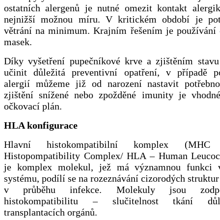
ostatních alergenů je nutné omezit kontakt alergi
nejnižší možnou míru. V kritickém období je po
větrání na minimum. Krajním řešením je používání 
masek.
Díky vyšetření pupečníkové krve a zjištěním stavu
učinit důležitá preventivní opatření, v případě p
alergií můžeme již od narození nastavit potřebno
zjištění snížené nebo zpožděné imunity je vhodné
očkovací plán.
HLA konfigurace
Hlavní histokompatibilní komplex (MH
Histopompatibility Complex/ HLA – Human Leucoc
je komplex molekul, jež má významnou funkci 
systému, podílí se na rozeznávání cizorodých struktu
v průběhu infekce. Molekuly jsou zodp
histokompatibilitu – slučitelnost tkání dů
transplantacích orgánů.