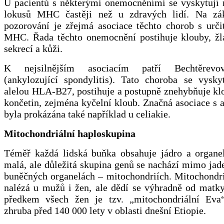
U pacientů s některými onemocněními se vyskytují n
lokusů MHC častěji než u zdravých lidí. Na zák
pozorování je zřejmá asociace těchto chorob s urči
MHC. Řada těchto onemocnění postihuje klouby, žlá
sekrecí a kůži.
K nejsilnějším asociacím patří Bechtěrevo
(ankylozující spondylitis). Tato choroba se vysky
alelou HLA-B27, postihuje a postupně znehybňuje kl
končetin, zejména kyčelní kloub. Značná asociace s
byla prokázána také například u celiakie.
Mitochondriální haploskupina
Téměř každá lidská buňka obsahuje jádro a organel
malá, ale důležitá skupina genů se nachází mimo ja
buněčných organelách – mitochondriích. Mitochondr
nalézá u mužů i žen, ale dědí se výhradně od matk
předkem všech žen je tzv. „mitochondriální Eva“
zhruba před 140 000 lety v oblasti dnešní Etiopie.