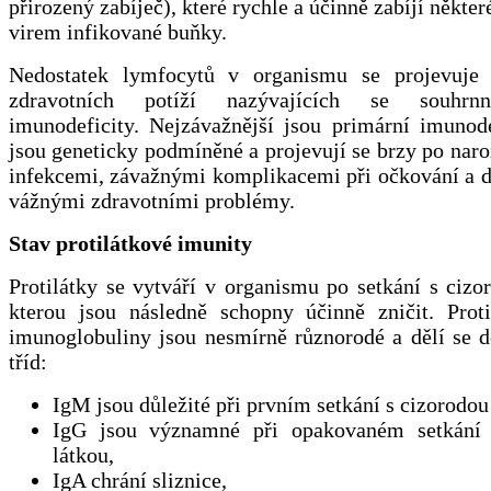
přirozený zabíječ), které rychle a účinně zabíjí někter
virem infikované buňky.
Nedostatek lymfocytů v organismu se projevuje 
zdravotních potíží nazývajících se souhrn
imunodeficity. Nejzávažnější jsou primární imunode
jsou geneticky podmíněné a projevují se brzy po nar
infekcemi, závažnými komplikacemi při očkování a d
vážnými zdravotními problémy.
Stav protilátkové imunity
Protilátky se vytváří v organismu po setkání s cizo
kterou jsou následně schopny účinně zničit. Proti
imunoglobuliny jsou nesmírně různorodé a dělí se d
tříd:
IgM jsou důležité při prvním setkání s cizorodou
IgG jsou významné při opakovaném setkání 
látkou,
IgA chrání sliznice,