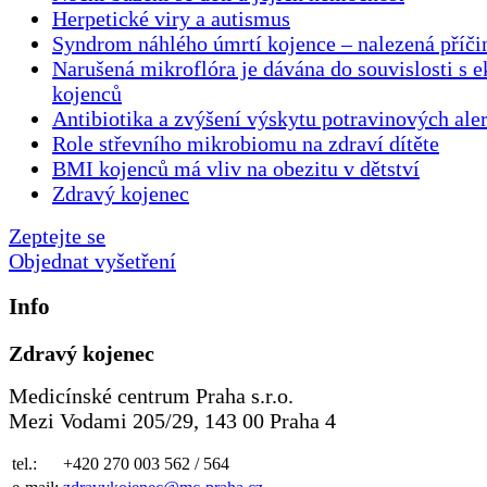
Herpetické viry a autismus
Syndrom náhlého úmrtí kojence ‒ nalezená příči
Narušená mikroflóra je dávána do souvislosti s 
kojenců
Antibiotika a zvýšení výskytu potravinových aler
Role střevního mikrobiomu na zdraví dítěte
BMI kojenců má vliv na obezitu v dětství
Zdravý kojenec
Zeptejte se
Objednat vyšetření
Info
Zdravý kojenec
Medicínské centrum Praha s.r.o.
Mezi Vodami 205/29, 143 00 Praha 4
tel.:
+420 270 003 562 / 564