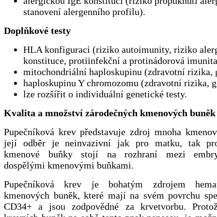
alergickou IgE konstituci (riziko propuknutí aler
stanovení alergenního profilu).
Doplňkové testy
HLA konfiguraci (riziko autoimunity, riziko aler
konstituce, protiinfekční a protinádorová imunita
mitochondriální haploskupinu (zdravotní rizika, 
haploskupinu Y chromozomu (zdravotní rizika, g
lze rozšířit o individuální genetické testy.
Kvalita a množství zárodečných kmenových buněk
Pupečníková krev představuje zdroj mnoha kmeno
její odběr je neinvazivní jak pro matku, tak pr
kmenové buňky stojí na rozhraní mezi embry
dospělými kmenovými buňkami.
Pupečníková krev je bohatým zdrojem hemato
kmenových buněk, které mají na svém povrchu spe
CD34+ a jsou zodpovědné za krvetvorbu. Protož