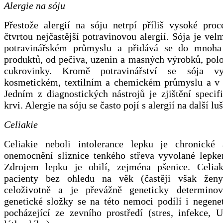
Alergie na sóju
Přestože alergií na sóju netrpí příliš vysoké proc
čtvrtou nejčastější potravinovou alergií. Sója je vel
potravinářském průmyslu a přidává se do mnoha 
produktů, od pečiva, uzenin a masných výrobků, pol
cukrovinky. Kromě potravinářství se sója v
kosmetickém, textilním a chemickém průmyslu a v 
Jedním z diagnostických nástrojů je zjištění speci
krvi. Alergie na sóju se často pojí s alergií na další lu
Celiakie
Celiakie neboli intolerance lepku je chronické 
onemocnění sliznice tenkého střeva vyvolané lepke
Zdrojem lepku je obilí, zejména pšenice. Celiak
pacienty bez ohledu na věk (častěji však ženy)
celoživotně a je převážně geneticky determino
genetické složky se na této nemoci podílí i negene
pocházející ze zevního prostředí (stres, infekce, 