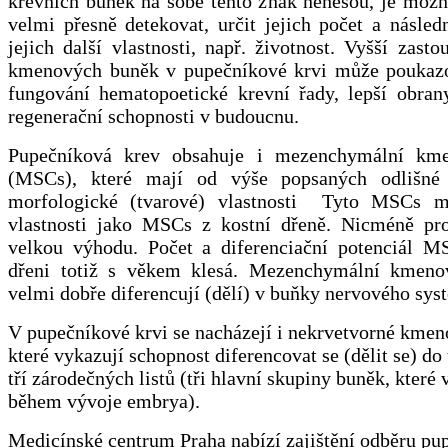
krevních buněk na sobě tento znak nenesou, je možn
velmi přesně detekovat, určit jejich počet a násled
jejich další vlastnosti, např. životnost. Vyšší zas
kmenových buněk v pupečníkové krvi může poukazo
fungování hematopoetické krevní řady, lepší obran
regenerační schopnosti v budoucnu.
Pupečníková krev obsahuje i mezenchymální km
(MSCs), které mají od výše popsaných odlišné
morfologické (tvarové) vlastnosti Tyto MSCs m
vlastnosti jako MSCs z kostní dřeně. Nicméně pr
velkou výhodu. Počet a diferenciační potenciál M
dřeni totiž s věkem klesá. Mezenchymální kmeno
velmi dobře diferencují (dělí) v buňky nervového sys
V pupečníkové krvi se nacházejí i nekrvetvorné kmen
které vykazují schopnost diferencovat se (dělit se) do
tří zárodečných listů (tři hlavní skupiny buněk, které 
během vývoje embrya).
Medicínské centrum Praha nabízí zajištění odběru pu