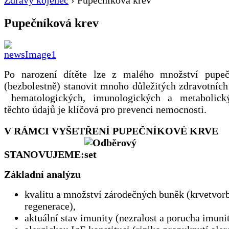
Zdravý kojenec
›
Pupečníková krev
Pupečníková krev
Po narození dítěte lze z malého množství pupeč
(bezbolestně) stanovit mnoho důležitých zdravotníc
hematologických, imunologických a metabolický
těchto údajů je klíčová pro prevenci nemocnosti.
V RÁMCI VYŠETŘENÍ PUPEČNÍKOVÉ KRVE
STANOVUJEME:
Základní analýzu
kvalitu a množství zárodečných buněk (krvetvorb
regenerace),
aktuální stav imunity (nezralost a porucha imunit