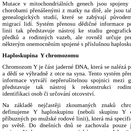
Mutace v mitochondriálních genech jsou spojeny
chorobami přenášenými z matky na dítě, ale jsou ta
genealogických studií, které se zabývají původe
migrací lidí. Systém přenosu dědičné informace p
linii tak představuje nástroj ke studiu geografi
předků a rodinných vazeb, ale rovněž určuje pr
některým onemocněním spojené s příslušnou haplosk
Haploskupina Y chromozomu
Chromozom Y je část jaderné DNA, která se nalézá 
a dědí se výhradně z otce na syna. Tento systém př
informace vytváří nepřerušitelnou spojnici mezi 
představuje tak nástroj k rekonstrukci rodinn
identifikaci osob či určování otcovství.
Na základě nejčastěji zkoumaných znaků ch
definujeme Y haploskupinu (neboli skupinu Y
příbuzných po mužské rodové linii), která má specifi
po světě. Do dnešních dnů se zachovala pouze j