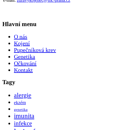
e-mail:
zdravykojenec@mc-praha.cz
Hlavní menu
O nás
Kojení
Pupečníková krev
Genetika
Očkování
Kontakt
Tagy
alergie
ekzém
genetika
imunita
infekce