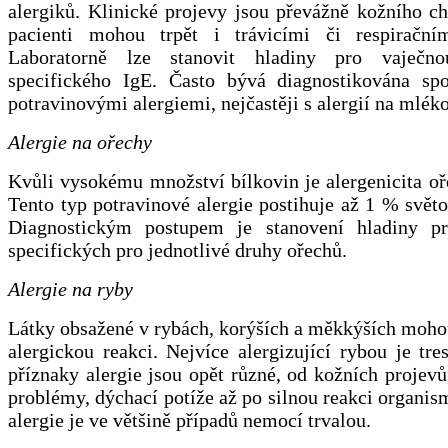
alergiků. Klinické projevy jsou převážně kožního ch
pacienti mohou trpět i trávicími či respirační
Laboratorně lze stanovit hladiny pro vaječno
specifického IgE. Často bývá diagnostikována sp
potravinovými alergiemi, nejčastěji s alergií na mléko
Alergie na ořechy
Kvůli vysokému množství bílkovin je alergenicita o
Tento typ potravinové alergie postihuje až 1 % svět
Diagnostickým postupem je stanovení hladiny pr
specifických pro jednotlivé druhy ořechů.
Alergie na ryby
Látky obsažené v rybách, korýších a měkkýších moho
alergickou reakci. Nejvíce alergizující rybou je tre
příznaky alergie jsou opět různé, od kožních projevů,
problémy, dýchací potíže až po silnou reakci organis
alergie je ve většině případů nemocí trvalou.