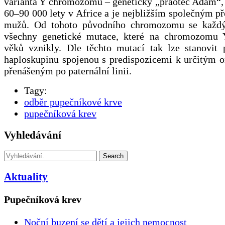
varianta Y chromozomu – genetický „praotec Adam“, 
60–90 000 lety v Africe a je nejbližším společným 
mužů. Od tohoto původního chromozomu se každý
všechny genetické mutace, které na chromozomu 
věků vznikly. Dle těchto mutací tak lze stanovit 
haploskupinu spojenou s predispozicemi k určitým
přenášeným po paternální linii.
Tagy:
odběr pupečníkové krve
pupečníková krev
Vyhledávání
Search
Aktuality
Pupečníková krev
Noční buzení se dětí a jejich nemocnost