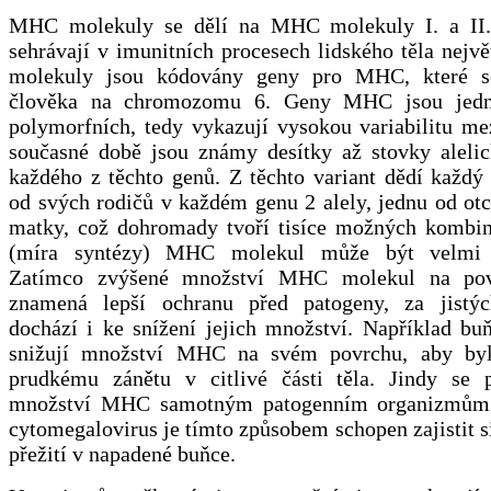
MHC molekuly se dělí na MHC molekuly I. a II. 
sehrávají v imunitních procesech lidského těla největ
molekuly jsou kódovány geny pro MHC, které s
člověka na chromozomu 6. Geny MHC jsou jedn
polymorfních, tedy vykazují vysokou variabilitu me
současné době jsou známy desítky až stovky alelic
každého z těchto genů. Z těchto variant dědí každý
od svých rodičů v každém genu 2 alely, jednu od ot
matky, což dohromady tvoří tisíce možných kombin
(míra syntézy) MHC molekul může být velmi 
Zatímco zvýšené množství MHC molekul na po
znamená lepší ochranu před patogeny, za jistý
dochází i ke snížení jejich množství. Například b
snižují množství MHC na svém povrchu, aby by
prudkému zánětu v citlivé části těla. Jindy se p
množství MHC samotným patogenním organizmům 
cytomegalovirus je tímto způsobem schopen zajistit s
přežití v napadené buňce.