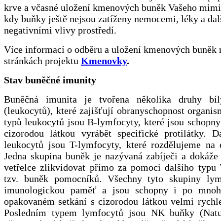
krve a včasné uložení kmenových buněk Vašeho mimi
kdy buňky ještě nejsou zatíženy nemocemi, léky a da
negativními vlivy prostředí.
Více informací o odběru a uložení kmenových buněk 
stránkách projektu
Kmenovky
.
Stav buněčné imunity
Buněčná imunita je tvořena několika druhy bíl
(leukocytů), které zajišťují obranyschopnost organi
typů leukocytů jsou B-lymfocyty, které jsou schopny
cizorodou látkou vyrábět specifické protilátky. 
leukocytů jsou T-lymfocyty, které rozdělujeme na 
Jedna skupina buněk je nazývaná zabíječi a dokáže
vetřelce zlikvidovat přímo za pomoci dalšího typu 
tzv. buněk pomocníků. Všechny tyto skupiny lym
imunologickou paměť a jsou schopny i po mnoha
opakovaném setkání s cizorodou látkou velmi rychle
Posledním typem lymfocytů jsou NK buňky (Natur