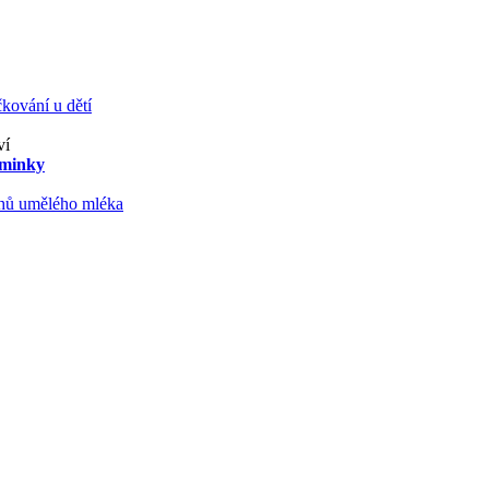
kování u dětí
ví
aminky
ruhů umělého mléka