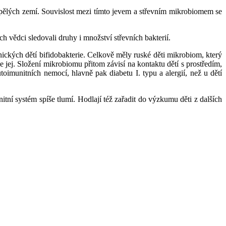
vyspělých zemí. Souvislost mezi tímto jevem a střevním mikrobiomem se
ch vědci sledovali druhy i množství střevních bakterií.
nických dětí bifidobakterie. Celkově měly ruské děti mikrobiom, který
e jej. Složení mikrobiomu přitom závisí na kontaktu dětí s prostředím,
toimunitních nemocí, hlavně pak diabetu I. typu a alergií, než u dětí
itní systém spíše tlumí. Hodlají též zařadit do výzkumu děti z dalších