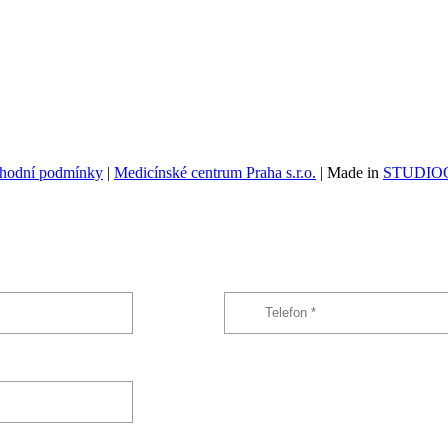
hodní podmínky
|
Medicínské centrum Praha s.r.o.
| Made in
STUDIOG