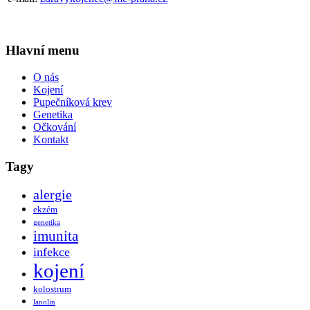
Hlavní menu
O nás
Kojení
Pupečníková krev
Genetika
Očkování
Kontakt
Tagy
alergie
ekzém
genetika
imunita
infekce
kojení
kolostrum
lanolin