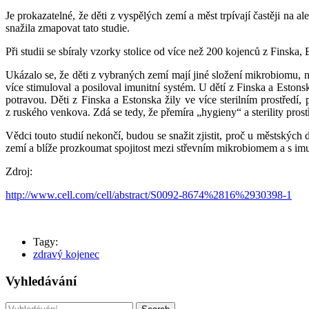
Je prokazatelné, že děti z vyspělých zemí a měst trpívají častěji na
snažila zmapovat tato studie.
Při studii se sbíraly vzorky stolice od více než 200 kojenců z Finska, 
Ukázalo se, že děti z vybraných zemí mají jiné složení mikrobiomu, n
více stimuloval a posiloval imunitní systém. U dětí z Finska a Estons
potravou. Děti z Finska a Estonska žily ve více sterilním prostředí,
z ruského venkova. Zdá se tedy, že přemíra „hygieny“ a sterility pros
Vědci touto studií nekončí, budou se snažit zjistit, proč u městských
zemí a blíže prozkoumat spojitost mezi střevním mikrobiomem a s 
Zdroj:
http://www.cell.com/cell/abstract/S0092-8674%2816%2930398-1
Tagy:
zdravý kojenec
Vyhledávání