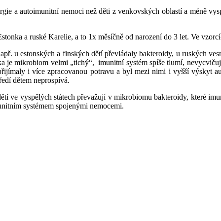
 alergie a autoimunitní nemoci než děti z venkovských oblastí a méně 
Estonka a ruské Karelie, a to 1x měsíčně od narození do 3 let. Ve vzorcí
apř. u estonských a finských dětí převládaly bakteroidy, u ruských ves
ka je mikrobiom velmi „tichý“, imunitní systém spíše tlumí, nevycvičuj
 přijímaly i více zpracovanou potravu a byl mezi nimi i vyšší výskyt au
tředí dětem neprospívá.
 dětí ve vyspělých státech převažují v mikrobiomu bakteroidy, které imun
imunitním systémem spojenými nemocemi.