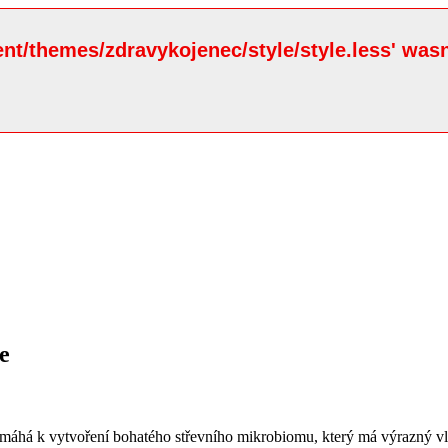
ent/themes/zdravykojenec/style/style.less' wasn
e
, pomáhá k vytvoření bohatého střevního mikrobiomu, který má výrazný vl