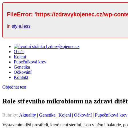
FileError: 'https://zdravykojenec.cz/wp-cont
in
style.less
O nás
Kojení
Pupečníková krev
Genetika
Očkování
Kontakt
Objednat test
Role střevního mikrobiomu na zdraví dítět
Rubriky:
Aktuality
|
Genetika
|
Kojení
|
Očkování
|
Pupečníková krev
Vystavením dětí prostředí, které není sterilní, jsou v něm i bakterie