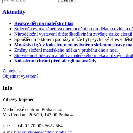
Search
Aktuality
Reakce dětí na mateřský hlas
Srdečně-cévní a zánětlivá onemocnění po prodělání covidu a oč
Nitroděložní vystavení dítěte škodlivinám zvyšuje riziko alergií
Spouštěcím faktorem psoriázy může být psychický stres v dětst
Množství IgA v kolostru není ovlivněno složením stravy m
Změny složení mateřského mléka v průběhu dne a noci
Stravitelnost bílkovin a tuků z mateřského mléka a různých d
Kolostrum chrání před alergií na arašídy
Zeptejte se
Objednat vyšetření
Info
Zdravý kojenec
Medicínské centrum Praha s.r.o.
Mezi Vodami 205/29, 143 00 Praha 4
tel.:
+420 270 003 562 / 564
e-mail:
zdravykojenec@mc-praha.cz