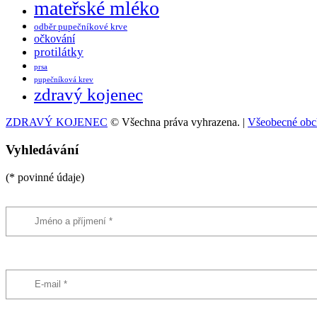
mateřské mléko
odběr pupečníkové krve
očkování
protilátky
prsa
pupečníková krev
zdravý kojenec
ZDRAVÝ KOJENEC
© Všechna práva vyhrazena. |
Všeobecné obc
Vyhledávání
(* povinné údaje)