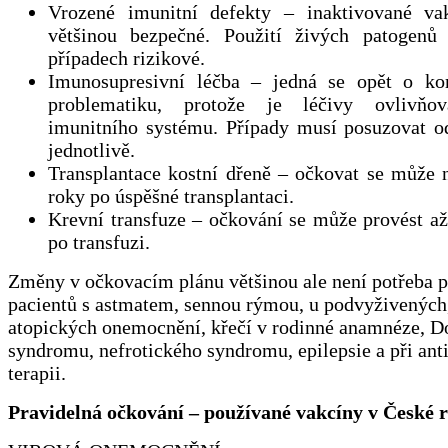
Vrozené imunitní defekty – inaktivované va
většinou bezpečné. Použití živých patogenů
případech rizikové.
Imunosupresivní léčba – jedná se opět o ko
problematiku, protože je léčivy ovlivňo
imunitního systému. Případy musí posuzovat od
jednotlivě.
Transplantace kostní dřeně – očkovat se může n
roky po úspěšné transplantaci.
Krevní transfuze – očkování se může provést až
po transfuzi.
Změny v očkovacím plánu většinou ale není potřeba 
pacientů s astmatem, sennou rýmou, u podvyživených
atopických onemocnění, křečí v rodinné anamnéze, 
syndromu, nefrotického syndromu, epilepsie a při ant
terapii.
Pravidelná očkování – používané vakcíny v České 