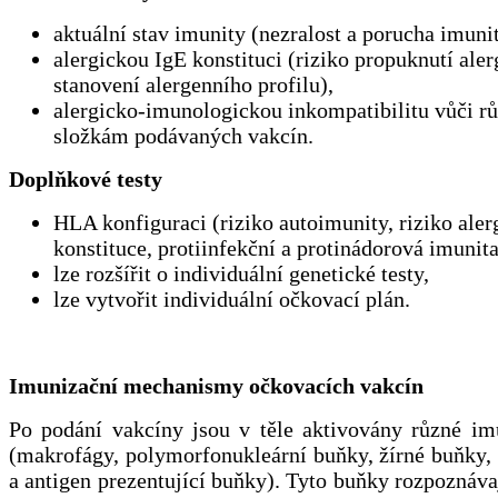
aktuální stav imunity (nezralost a porucha imunit
alergickou IgE konstituci (riziko propuknutí aler
stanovení alergenního profilu),
alergicko-imunologickou inkompatibilitu vůči 
složkám podávaných vakcín.
Doplňkové testy
HLA konfiguraci (riziko autoimunity, riziko aler
konstituce, protiinfekční a protinádorová imunita
lze rozšířit o individuální genetické testy,
lze vytvořit individuální očkovací plán.
Imunizační mechanismy očkovacích vakcín
Po podání vakcíny jsou v těle aktivovány různé im
(makrofágy, polymorfonukleární buňky, žírné buňky,
a antigen prezentující buňky). Tyto buňky rozpoznáva