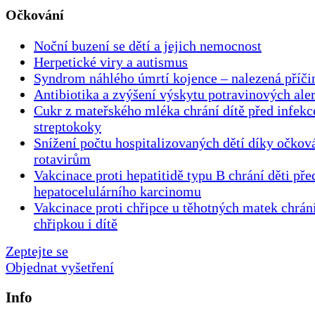
Očkování
Noční buzení se dětí a jejich nemocnost
Herpetické viry a autismus
Syndrom náhlého úmrtí kojence ‒ nalezená příči
Antibiotika a zvýšení výskytu potravinových aler
Cukr z mateřského mléka chrání dítě před infek
streptokoky
Snížení počtu hospitalizovaných dětí díky očková
rotavirům
Vakcinace proti hepatitidě typu B chrání děti př
hepatocelulárního karcinomu
Vakcinace proti chřipce u těhotných matek chrán
chřipkou i dítě
Zeptejte se
Objednat vyšetření
Info