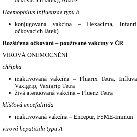
očkovacích látek), Adacel
Haemophilus influenzae typu b
konjugovaná vakcína – Hexacima, Infanr
očkovacích látek)
Rozšířená očkování – používané vakcíny v ČR
VIROVÁ ONEMOCNĚNÍ
chřipka
inaktivovaná vakcína – Fluarix Tetra, Influvac
Vaxigrip, Vaxigrip Tetra
živá atenuovaná vakcína – Fluenz Tetra
klíšťová encefalitida
inaktivovaná vakcína – Encepur, FSME-Immun
virová hepatitida typu A