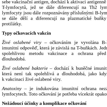
sebe vakcinační antigen, dochází k aktivaci antigenně
T-lymfocytů, jež se dále diferencují na Th2 ly
lymfocyty jsou dále rozpoznávány příslušnými B-lym
se dále dělí a diferencují na plazmatické buňky
protilátky.
Typy očkovacích vakcín
Živé oslabené viry
– očkováním je vyvolána B-l
imunitní odpověď, která je závislá na T-buňkách. Jed
spolehlivou metodu vakcinace a ochrana před
dlouhodobá.
Živé oslabené bakterie
– dochází k buněčné imunit
která není tak spolehlivá a dlouhodobá, jako kdy
k vakcinaci živé oslabené viry.
Anatoxiny
– je indukována imunitní ochrana nezá
lymfocytech. Toto očkování je potřeba vícekrát opako
Nežádoucí účinky a komplikace očkování