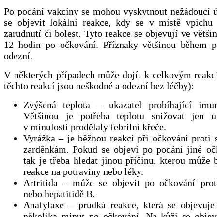
Po podání vakcíny se mohou vyskytnout nežádoucí 
se objevit lokální reakce, kdy se v místě vpichu 
zarudnutí či bolest. Tyto reakce se objevují ve větši
12 hodin po očkování. Příznaky většinou během 
odezní.
V některých případech může dojít k celkovým reak
těchto reakcí jsou neškodné a odezní bez léčby):
Zvýšená teplota – ukazatel probíhající imun
Většinou je potřeba teplotu snižovat jen u
v minulosti prodělaly febrilní křeče.
Vyrážka – je běžnou reakcí při očkování proti 
zarděnkám. Pokud se objeví po podání jiné očk
tak je třeba hledat jinou příčinu, kterou může 
reakce na potraviny nebo léky.
Artritida – může se objevit po očkování pro
nebo hepatitidě B.
Anafylaxe – prudká reakce, která se objevuje
několika minut po očkování. Na kůži se objev