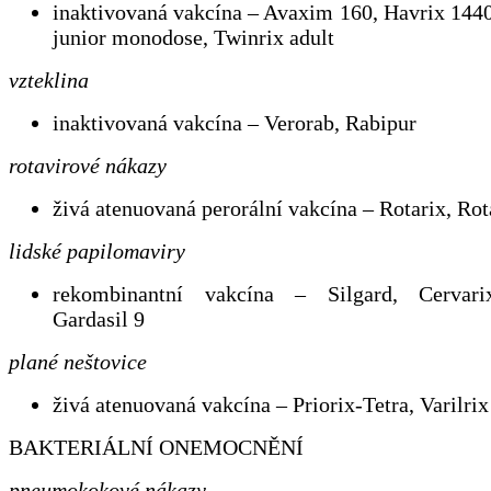
inaktivovaná vakcína – Avaxim 160, Havrix 1440
junior monodose, Twinrix adult
vzteklina
inaktivovaná vakcína – Verorab, Rabipur
rotavirové nákazy
živá atenuovaná perorální vakcína – Rotarix, Ro
lidské papilomaviry
rekombinantní vakcína – Silgard, Cervarix
Gardasil 9
plané neštovice
živá atenuovaná vakcína – Priorix-Tetra, Varilrix
BAKTERIÁLNÍ ONEMOCNĚNÍ
pneumokokové nákazy