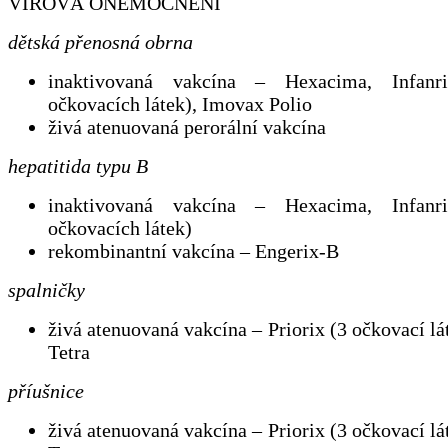
VIROVÁ ONEMOCNĚNÍ
dětská přenosná obrna
inaktivovaná vakcína – Hexacima, Infan
očkovacích látek), Imovax Polio
živá atenuovaná perorální vakcína
hepatitida typu B
inaktivovaná vakcína – Hexacima, Infan
očkovacích látek)
rekombinantní vakcína – Engerix-B
spalničky
živá atenuovaná vakcína – Priorix (3 očkovací lát
Tetra
příušnice
živá atenuovaná vakcína – Priorix (3 očkovací lát