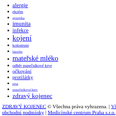
alergie
ekzém
genetika
imunita
infekce
kojení
kolostrum
lanolin
mateřské mléko
odběr pupečníkové krve
očkování
protilátky
prsa
pupečníková krev
zdravý kojenec
ZDRAVÝ KOJENEC
© Všechna práva vyhrazena. |
V
obchodní podmínky
|
Medicínské centrum Praha s.r.o.