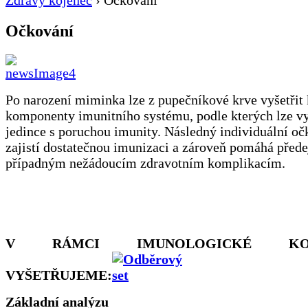
Zdravý kojenec
›
Očkování
Očkování
Po narození miminka lze z pupečníkové krve vyšetřit 
komponenty imunitního systému, podle kterých lze vy
jedince s poruchou imunity. Následný individuální o
zajistí dostatečnou imunizaci a zároveň pomáhá přede
případným nežádoucím zdravotním komplikacím.
V RÁMCI IMUNOLOGICKÉ KONS
VYŠETŘUJEME:
Základní analýzu