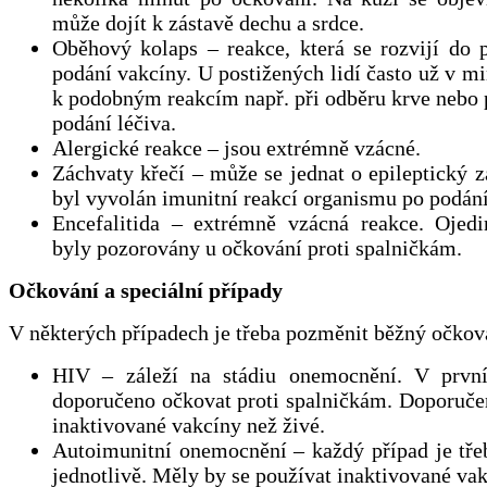
může dojít k zástavě dechu a srdce.
Oběhový kolaps – reakce, která se rozvijí do 
podání vakcíny. U postižených lidí často už v mi
k podobným reakcím např. při odběru krve nebo 
podání léčiva.
Alergické reakce – jsou extrémně vzácné.
Záchvaty křečí – může se jednat o epileptický z
byl vyvolán imunitní reakcí organismu po podání
Encefalitida – extrémně vzácná reakce. Ojedi
byly pozorovány u očkování proti spalničkám.
Očkování a speciální případy
V některých případech je třeba pozměnit běžný očkov
HIV – záleží na stádiu onemocnění. V první
doporučeno očkovat proti spalničkám. Doporučen
inaktivované vakcíny než živé.
Autoimunitní onemocnění – každý případ je tře
jednotlivě. Měly by se používat inaktivované vak