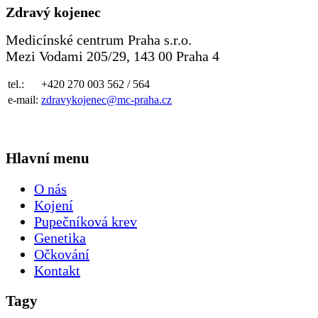
Zdravý kojenec
Medicínské centrum Praha s.r.o.
Mezi Vodami 205/29, 143 00 Praha 4
tel.:
+420 270 003 562 / 564
e-mail:
zdravykojenec@mc-praha.cz
Hlavní menu
O nás
Kojení
Pupečníková krev
Genetika
Očkování
Kontakt
Tagy