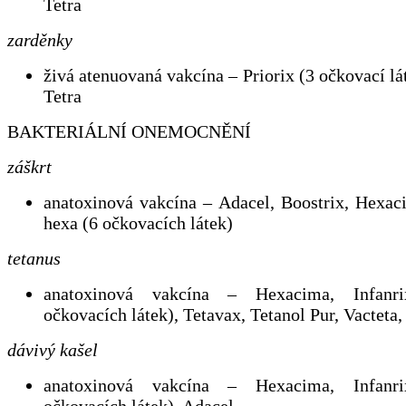
Tetra
zarděnky
živá atenuovaná vakcína – Priorix (3 očkovací lát
Tetra
BAKTERIÁLNÍ ONEMOCNĚNÍ
záškrt
anatoxinová vakcína – Adacel, Boostrix, Hexaci
hexa (6 očkovacích látek)
tetanus
anatoxinová vakcína – Hexacima, Infanr
očkovacích látek), Tetavax, Tetanol Pur, Vacteta,
dávivý kašel
anatoxinová vakcína – Hexacima, Infanr