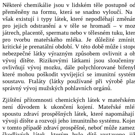
Některé chemikálie jsou v lidském těle postupně o
přeměněny na formu, která se snadno vyloučí. Na 
však existují i typy látek, které nepodléhají změn
pro jejich odstranění a v těle se hromadí – v moz
játrech, placentě, spermatu nebo v tělesném tuku, kte
pro tvorbu mateřského mléka. Je důležité zmínit
kritické je prenatální období. V této době může i sto
nebezpečné látky výrazným způsobem ovlivnit a oh
vývoj dítěte. Rizikovými látkami jsou sloučeniny 
ovlivňují vývoj mozku, dále polychlorované bifenyl
které mohou poškodit vyvíjející se imunitní systé
soustavu. Ftaláty (látky používané při výrobě plas
správný vývoj mužských pohlavních orgánů.
Zjištění přítomnosti chemických látek v mateřské
není důvodem k ukončení kojení. Mateřské mlé
spoustu zdraví prospěšných látek, které napomáhaj
vývoji dítěte a rozvoji jeho imunitního systému. Koje
v tomto případě zdraví prospěšné, neboť může zamez
škodlivých látek, kterým bylo dítě vystaveno j