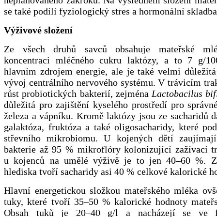
se také podílí fyziologický stres a hormonální skladba
Výživové složení
Ze všech druhů savců obsahuje mateřské mlé
koncentraci mléčného cukru laktózy, a to 7 g/1
hlavním zdrojem energie, ale je také velmi důležit
vývoj centrálního nervového systému. V trávicím tra
růst probiotických bakterií, zejména
Lactobacilus
bi
důležitá pro zajištění kyselého prostředí pro správn
železa a vápníku. Kromě laktózy jsou ze sacharidů 
galaktóza, fruktóza a také oligosacharidy, které po
střevního mikrobiomu. U kojených dětí zaujímají
bakterie až 95 % mikroflóry kolonizující zažívací t
u kojenců na umělé výživě je to jen 40–60 %. Z
hlediska tvoří sacharidy asi 40 % celkové kalorické h
Hlavní energetickou složkou mateřského mléka ovš
tuky, které tvoří 35–50 % kalorické hodnoty mateř
Obsah tuků je 20–40 g/l a nacházejí se ve 