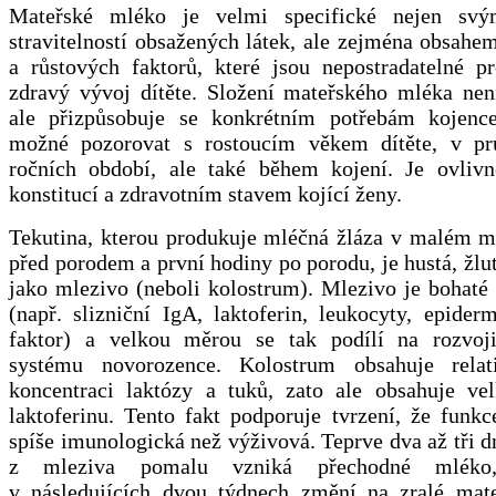
Mateřské mléko je velmi specifické nejen svý
stravitelností obsažených látek, ale zejména obsah
a růstových faktorů, které jsou nepostradatelné p
zdravý vývoj dítěte. Složení mateřského mléka není
ale přizpůsobuje se konkrétním potřebám kojenc
možné pozorovat s rostoucím věkem dítěte, v pr
ročních období, ale také během kojení. Je ovlivn
konstitucí a zdravotním stavem kojící ženy.
Tekutina, kterou produkuje mléčná žláza v malém mn
před porodem a první hodiny po porodu, je hustá, žlu
jako mlezivo (neboli kolostrum). Mlezivo je bohaté
(např. slizniční IgA, laktoferin, leukocyty, epider
faktor) a velkou měrou se tak podílí na rozvoj
systému novorozence. Kolostrum obsahuje relat
koncentraci laktózy a tuků, zato ale obsahuje ve
laktoferinu. Tento fakt podporuje tvrzení, že funkc
spíše imunologická než výživová. Teprve dva až tři 
z mleziva pomalu vzniká přechodné mléko
v následujících dvou týdnech změní na zralé mat