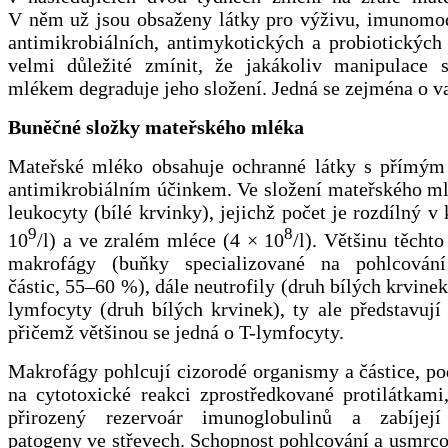
V něm už jsou obsaženy látky pro výživu, imunomod
antimikrobiálních, antimykotických a probiotických 
velmi důležité zmínit, že jakákoliv manipulace
mlékem degraduje jeho složení. Jedná se zejména o v
Buněčné složky mateřského mléka
Mateřské mléko obsahuje ochranné látky s přímý
antimikrobiálním účinkem. Ve složení mateřského m
leukocyty (bílé krvinky), jejichž počet je rozdílný v 
9
8
10
/l) a ve zralém mléce (4 × 10
/l). Většinu těcht
makrofágy (buňky specializované na pohlcování
částic, 55–60 %), dále neutrofily (druh bílých krvine
lymfocyty (druh bílých krvinek), ty ale představuj
přičemž většinou se jedná o T-lymfocyty.
Makrofágy pohlcují cizorodé organismy a částice, pod
na cytotoxické reakci zprostředkované protilátkami
přirozený rezervoár imunoglobulinů a zabíjejí 
patogeny ve střevech. Schopnost pohlcování a usmrco