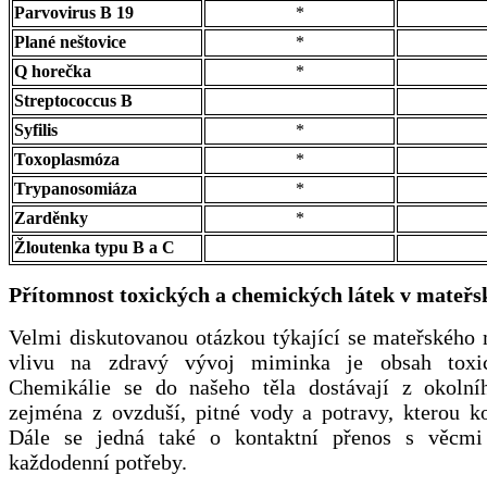
Parvovirus B 19
*
Plané neštovice
*
Q horečka
*
Streptococcus B
Syfilis
*
Toxoplasmóza
*
Trypanosomiáza
*
Zarděnky
*
Žloutenka typu B a C
Přítomnost toxických a chemických látek v mateř
Velmi diskutovanou otázkou týkající se mateřského 
vlivu na zdravý vývoj miminka je obsah toxic
Chemikálie se do našeho těla dostávají z okolníh
zejména z ovzduší, pitné vody a potravy, kterou 
Dále se jedná také o kontaktní přenos s věcmi
každodenní potřeby.