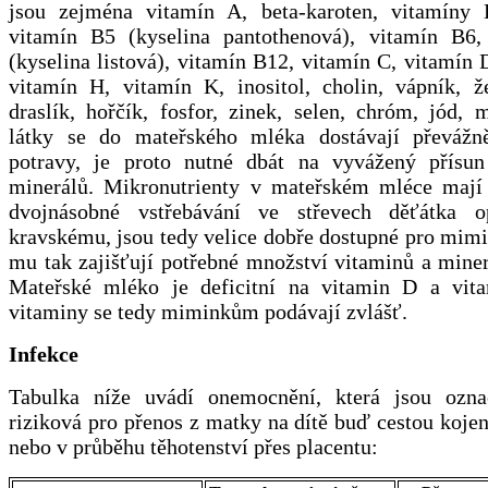
jsou zejména vitamín A, beta-karoten, vitamíny
vitamín B5 (kyselina pantothenová), vitamín B6
(kyselina listová), vitamín B12, vitamín C, vitamín 
vitamín H, vitamín K, inositol, cholin, vápník, že
draslík, hořčík, fosfor, zinek, selen, chróm, jód,
látky se do mateřského mléka dostávají převážn
potravy, je proto nutné dbát na vyvážený přísu
minerálů. Mikronutrienty v mateřském mléce mají 
dvojnásobné vstřebávání ve střevech děťátka o
kravskému, jsou tedy velice dobře dostupné pro mim
mu tak zajišťují potřebné množství vitaminů a miner
Mateřské mléko je deficitní na vitamin D a vit
vitaminy se tedy miminkům podávají zvlášť.
Infekce
Tabulka níže uvádí onemocnění, která jsou ozna
riziková pro přenos z matky na dítě buď cestou kojen
nebo v průběhu těhotenství přes placentu: