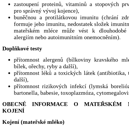
zastoupení proteinů, vitaminů a stopových prv
pro správný vývoj kojence),
buněčnou a protilátkovou imunitu (chrání zdr
formuje jeho imunitu, nedostatek složek imunit
mateřském mléce může vést k dlouhodobé 
alergiím nebo autoimunitním onemocněním).
Doplňkové testy
přítomnost alergenů (bílkoviny kravského ml
bílek, ořechy, ryby a další),
přítomnost léků a toxických látek (antibiotika,
další),
přítomnost rizikových infekcí (lymská borelióz
bartonella, babesie, toxoplazmóza, cytomegalovir
OBECNÉ INFORMACE O MATEŘSKÉM 
KOJENÍ
Kojení (mateřské mléko)