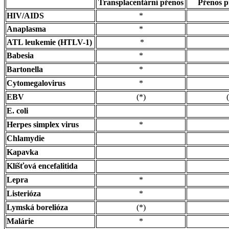
Transplacentární přenos
Přenos p
HIV/AIDS
*
Anaplasma
*
ATL leukemie (HTLV-1)
*
Babesia
*
Bartonella
*
Cytomegalovirus
*
EBV
(*)
E. coli
Herpes simplex virus
*
Chlamydie
Kapavka
Klíšťová encefalitida
Lepra
*
Listerióza
*
Lymská borelióza
(*)
Malárie
*