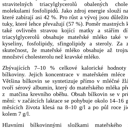
stravitelných triacylglycerolů obalených chol
molekulami fosfolipidů. Jako zdroj energie slouží n
které zabírají asi 42 %. Pro růst a vývoj jsou důleži
tuky, které lehce převažují (57 %). Poměr mastných k
také ovlivněn stravou kojící matky a stářím dí
triacylglycerolů obsahuje mateřské mléko také 
kyseliny, fosfolipidy, sfingolipidy a steroly. Za 
skutečnost, že mateřské mléko obsahuje až trojn
množství cholesterolu než kravské mléko.
Zbývajících 7–10 % celkové kalorické hodnoty
bílkoviny. Jejich koncentrace v mateřském mléce 
Většina bílkovin se syntetizuje přímo v mléčné žl
tvoří sérový albumin, který do mateřského mléka př
z matčina krevního oběhu. Obsah bílkovin se v pr
mění: v začátcích laktace se pohybuje okolo 14–16 g
měsících života klesá na 8–10 g/l a po půl roce ji
kolem 7 g/l.
Hlavními bílkovinnými složkami mateřského 