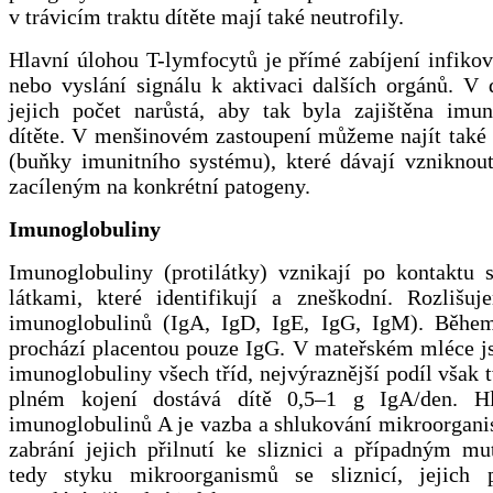
v trávicím traktu dítěte mají také neutrofily.
Hlavní úlohou T-lymfocytů je přímé zabíjení infiko
nebo vyslání signálu k aktivaci dalších orgánů. V 
jejich počet narůstá, aby tak byla zajištěna imun
dítěte. V menšinovém zastoupení můžeme najít také
(buňky imunitního systému), které dávají vzniknout
zacíleným na konkrétní patogeny.
Imunoglobuliny
Imunoglobuliny (protilátky) vznikají po kontaktu 
látkami, které identifikují a zneškodní. Rozlišuj
imunoglobulinů (IgA, IgD, IgE, IgG, IgM). Během
prochází placentou pouze IgG. V mateřském mléce j
imunoglobuliny všech tříd, nejvýraznější podíl však t
plném kojení dostává dítě 0,5–1 g IgA/den. Hl
imunoglobulinů A je vazba a shlukování mikroorgani
zabrání jejich přilnutí ke sliznici a případným mu
tedy styku mikroorganismů se sliznicí, jejich 