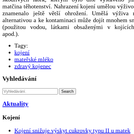
matčina těhotenství. Nahrazení kojení umělou výživo
znamenalo ještě větší ohrožení. Umělá výživa n
alternativou a ke kontaminaci může dojít mnohem sn
(použitou vodou, látkami obsaženými v kojících
apod.).
Tagy:
kojení
mateřské mléko
zdravý kojenec
Vyhledávání
Search
Aktuality
Kojení
Kojení snižuje výskyt cukrovky typu II u matek