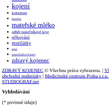
kojení
kolostrum
lanolin
mateřské mléko
odběr pupečníkové krve
očkování
protilátky
prsa
pupečníková krev
zdravý kojenec
ZDRAVÝ KOJENEC
© Všechna práva vyhrazena. |
V
obchodní podmínky
|
Medicínské centrum Praha s.r.o.
STUDIOGRAF.net
Vyhledávání
(* povinné údaje)