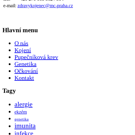
e-mail:
zdravykojenec@mc-praha.cz
Hlavní menu
O nás
Kojení
Pupečníková krev
Genetika
Očkování
Kontakt
Tagy
alergie
ekzém
genetika
imunita
infekce