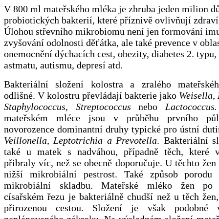
V 800 ml mateřského mléka je zhruba jeden milion dů
probiotických bakterií, které příznivě ovlivňují zdraví 
Úlohou střevního mikrobiomu není jen formování imu
zvyšování odolnosti děťátka, ale také prevence v oblas
onemocnění dýchacích cest, obezity, diabetes 2. typu, 
astmatu, autismu, depresí atd.
Bakteriální složení kolostra a zralého mateřsk
odlišné. V kolostru převládají bakterie jako
Weisella,
Staphylococcus, Streptococcus
nebo
Lactococcu
mateřském mléce jsou
v průběhu prvního půl
novorozence dominantní druhy typické pro ústní duti
Veillonella, Leptotrichia a Prevotella
. Bakteriální s
také u matek s nadváhou, případně těch, které v
přibraly víc, než se obecně doporučuje. U těchto žen 
nižší mikrobiální pestrost. Také způsob porodu
mikrobiální skladbu. Mateřské mléko žen po
císařském řezu je bakteriálně chudší než u těch žen,
přirozenou cestou. Složení je však podobné 
neplánovaného zákroku. Na výsledném složení mate