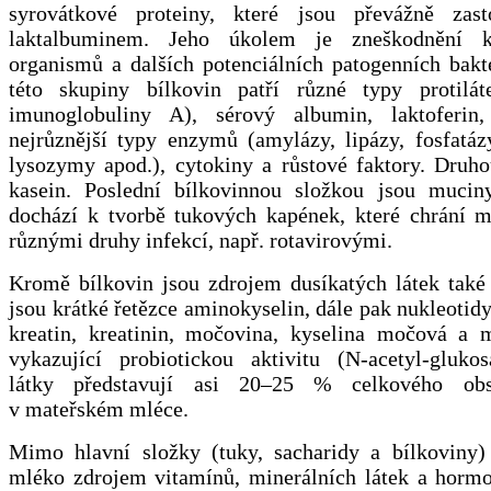
syrovátkové proteiny, které jsou převážně zast
laktalbuminem. Jeho úkolem je zneškodnění k
organismů a dalších potenciálních patogenních bakt
této skupiny bílkovin patří různé typy protilá
imunoglobuliny A), sérový albumin, laktoferin,
nejrůznější typy enzymů (amylázy, lipázy, fosfatáz
lysozymy apod.), cytokiny a růstové faktory. Druho
kasein. Poslední bílkovinnou složkou jsou muci
dochází k tvorbě tukových kapének, které chrání 
různými druhy infekcí, např. rotavirovými.
Kromě bílkovin jsou zdrojem dusíkatých látek také 
jsou krátké řetězce aminokyselin, dále pak nukleotidy
kreatin, kreatinin, močovina, kyselina močová a 
vykazující probiotickou aktivitu (N-acetyl-gluko
látky představují asi 20–25 % celkového ob
v mateřském mléce.
Mimo hlavní složky (tuky, sacharidy a bílkoviny)
mléko zdrojem vitamínů, minerálních látek a hormo