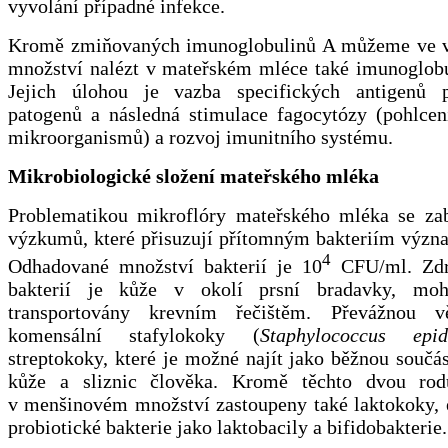
vyvolání případné infekce.
Kromě zmiňovaných imunoglobulinů A můžeme ve 
množství nalézt v mateřském mléce také imunoglob
Jejich úlohou je vazba specifických antigenů p
patogenů a následná stimulace fagocytózy (pohlcen
mikroorganismů) a rozvoj imunitního systému.
Mikrobiologické složení mateřského mléka
Problematikou mikroflóry mateřského mléka se za
výzkumů, které přisuzují přítomným bakteriím význ
4
Odhadované množství bakterií je 10
CFU/ml. Zdr
bakterií je kůže v okolí prsní bradavky, mo
transportovány krevním řečištěm. Převážnou vě
komensální stafylokoky (
Staphylococcus
epid
streptokoky, které je možné najít jako běžnou součá
kůže a sliznic člověka. Kromě těchto dvou rod
v menšinovém množství zastoupeny také laktokoky, 
probiotické bakterie jako laktobacily a bifidobakterie.