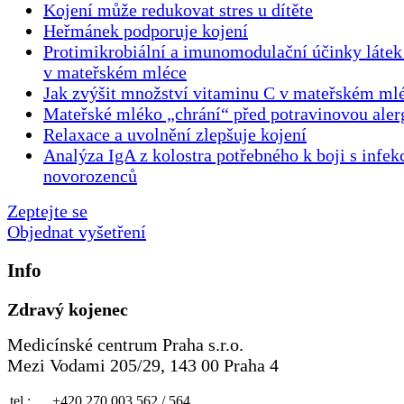
Kojení může redukovat stres u dítěte
Heřmánek podporuje kojení
Protimikrobiální a imunomodulační účinky láte
v mateřském mléce
Jak zvýšit množství vitaminu C v mateřském ml
Mateřské mléko „chrání“ před potravinovou aler
Relaxace a uvolnění zlepšuje kojení
Analýza IgA z kolostra potřebného k boji s infe
novorozenců
Zeptejte se
Objednat vyšetření
Info
Zdravý kojenec
Medicínské centrum Praha s.r.o.
Mezi Vodami 205/29, 143 00 Praha 4
tel.:
+420 270 003 562 / 564