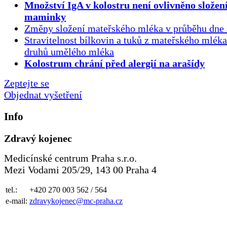
Množství IgA v kolostru není ovlivněno složen
maminky
Změny složení mateřského mléka v průběhu dne 
Stravitelnost bílkovin a tuků z mateřského mlék
druhů umělého mléka
Kolostrum chrání před alergií na arašídy
Zeptejte se
Objednat vyšetření
Info
Zdravý kojenec
Medicínské centrum Praha s.r.o.
Mezi Vodami 205/29, 143 00 Praha 4
tel.:
+420 270 003 562 / 564
e-mail:
zdravykojenec@mc-praha.cz