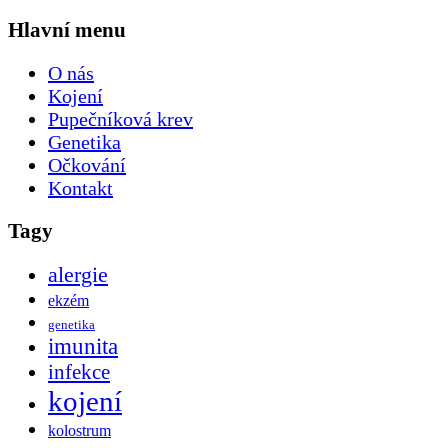
Hlavní menu
O nás
Kojení
Pupečníková krev
Genetika
Očkování
Kontakt
Tagy
alergie
ekzém
genetika
imunita
infekce
kojení
kolostrum