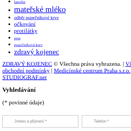
lanolin
mateřské mléko
odběr pupečníkové krve
očkování
protilátky
prsa
pupečníková krev
zdravý kojenec
ZDRAVÝ KOJENEC
© Všechna práva vyhrazena. |
V
obchodní podmínky
|
Medicínské centrum Praha s.r.o.
STUDIOGRAF.net
Vyhledávání
(* povinné údaje)