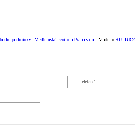
hodní podmínky
|
Medicínské centrum Praha s.r.o.
| Made in
STUDIOG