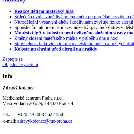
Reakce dětí na mateřský hlas
Srdečně-cévní a zánětlivá onemocnění po prodělání covidu a oč
Nitroděložní vystavení dítěte škodlivinám zvyšuje riziko alergií
Spouštěcím faktorem psoriázy může být psychický stres v dětst
Množství IgA v kolostru není ovlivněno složením stravy m
Změny složení mateřského mléka v průběhu dne a noci
Stravitelnost bílkovin a tuků z mateřského mléka a různých d
Kolostrum chrání před alergií na arašídy
Zeptejte se
Objednat vyšetření
Info
Zdravý kojenec
Medicínské centrum Praha s.r.o.
Mezi Vodami 205/29, 143 00 Praha 4
tel.:
+420 270 003 562 / 564
e-mail:
zdravykojenec@mc-praha.cz