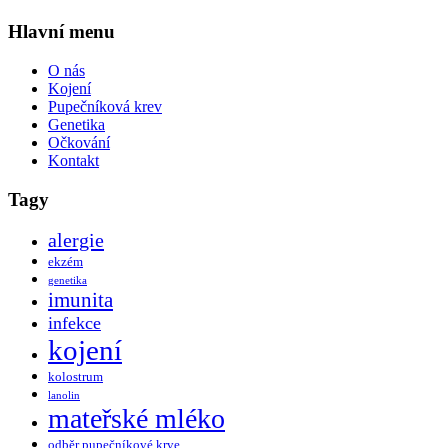
Hlavní menu
O nás
Kojení
Pupečníková krev
Genetika
Očkování
Kontakt
Tagy
alergie
ekzém
genetika
imunita
infekce
kojení
kolostrum
lanolin
mateřské mléko
odběr pupečníkové krve