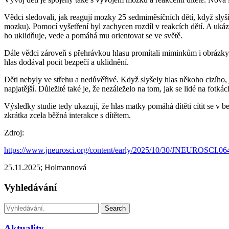
Vědci sledovali, jak reagují mozky 25 sedmiměsíčních dětí, když sly
mozku). Pomocí vyšetření byl zachycen rozdíl v reakcích dětí. A ukáza
ho uklidňuje, vede a pomáhá mu orientovat se ve světě.
Dále vědci zároveň s přehrávkou hlasu promítali miminkům i obrázky 
hlas dodával pocit bezpečí a uklidnění.
Děti nebyly ve střehu a nedůvěřivé. Když slyšely hlas někoho cizího, jej
napjatější. Důležité také je, že nezáleželo na tom, jak se lidé na fotkác
Výsledky studie tedy ukazují, že hlas matky pomáhá dítěti cítit se v b
zkrátka zcela běžná interakce s dítětem.
Zdroj:
https://www.jneurosci.org/content/early/2025/10/30/JNEUROSCI.06
25.11.2025; Holmannová
Vyhledávání
Search
Aktuality