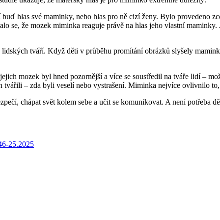
ší buď hlas své maminky, nebo hlas pro ně cizí ženy. Bylo provedeno zc
lo se, že mozek miminka reaguje právě na hlas jeho vlastní maminky. Je 
lidských tváří. Když děti v průběhu promítání obrázků slyšely mamink
ich mozek byl hned pozornější a více se soustředil na tváře lidí – možná 
h tvářili – zda byli veselí nebo vystrašení. Miminka nejvíce ovlivnilo to,
ezpečí, chápat svět kolem sebe a učit se komunikovat. A není potřeba děl
46-25.2025