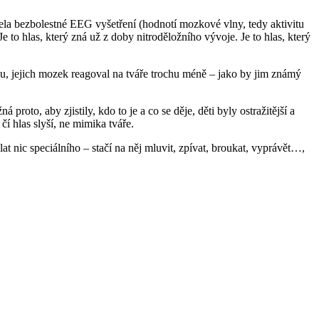
ela bezbolestné EEG vyšetření (hodnotí mozkové vlny, tedy aktivitu
to hlas, který zná už z doby nitroděložního vývoje. Je to hlas, který
u, jejich mozek reagoval na tváře trochu méně – jako by jim známý
proto, aby zjistily, kdo to je a co se děje, děti byly ostražitější a
 čí hlas slyší, ne mimika tváře.
at nic speciálního – stačí na něj mluvit, zpívat, broukat, vyprávět…,