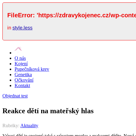
FileError: 'https://zdravykojenec.cz/wp-cont
in
style.less
O nás
Kojení
Pupečníková krev
Genetika
Očkování
Kontakt
Objednat test
Reakce dětí na mateřský hlas
Rubriky:
Aktuality
Vývoj dětí je spojený také s vývojem mozku a reakcemi dítěte. Nová s