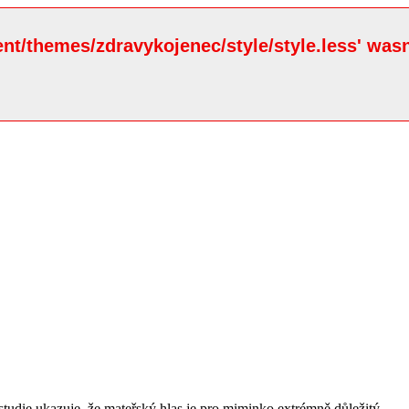
ent/themes/zdravykojenec/style/style.less' wasn
tudie ukazuje, že mateřský hlas je pro miminko extrémně důležitý.