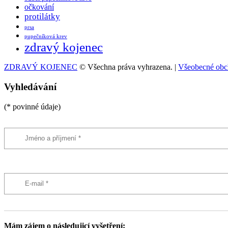
očkování
protilátky
prsa
pupečníková krev
zdravý kojenec
ZDRAVÝ KOJENEC
© Všechna práva vyhrazena. |
Všeobecné obc
Vyhledávání
(* povinné údaje)
Mám zájem o následujicí vyšetření: