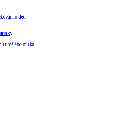
kování u dětí
ví
aminky
ruhů umělého mléka