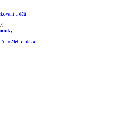
kování u dětí
ví
aminky
ruhů umělého mléka