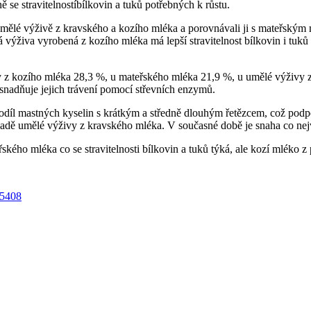
ě se stravitelnostíbílkovin a tuků potřebných k růstu.
 v umělé výživě z kravského a kozího mléka a porovnávali ji s mateřským
ělá výživa vyrobená z kozího mléka má lepší stravitelnost bílkovin i tu
ivy z kozího mléka 28,3 %, u mateřského mléka 21,9 %, u umělé výživy
snadňuje jejich trávení pomocí střevních enzymů.
odíl mastných kyselin s krátkým a středně dlouhým řetězcem, což podpor
případě umělé výživy z kravského mléka. V současné době je snaha co n
ého mléka co se stravitelnosti bílkovin a tuků týká, ale kozí mléko z
15408