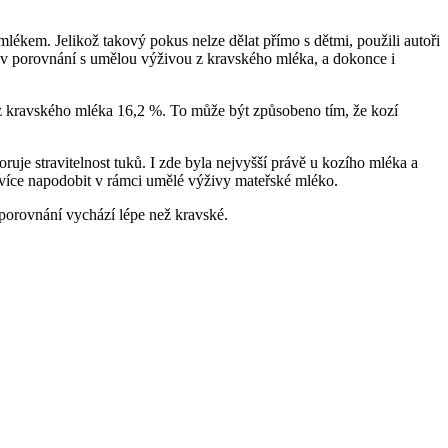
 mlékem. Jelikož takový pokus nelze dělat přímo s dětmi, použili autoři
ků v porovnání s umělou výživou z kravského mléka, a dokonce i
 z kravského mléka 16,2 %. To může být způsobeno tím, že kozí
uje stravitelnost tuků. I zde byla nejvyšší právě u kozího mléka a
ejvíce napodobit v rámci umělé výživy mateřské mléko.
 porovnání vychází lépe než kravské.