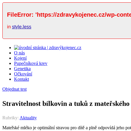
FileError: 'https://zdravykojenec.cz/wp-cont
in
style.less
O nás
Kojení
Pupečníková krev
Genetika
Očkování
Kontakt
Objednat test
Stravitelnost bílkovin a tuků z mateřské
Rubriky:
Aktuality
Mateřské mléko je optimální stravou pro dítě a plně odpovídá jeho p