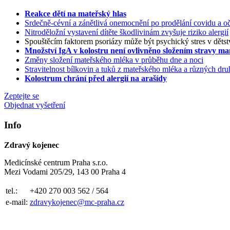
Reakce dětí na mateřský hlas
Srdečně-cévní a zánětlivá onemocnění po prodělání covidu a oč
Nitroděložní vystavení dítěte škodlivinám zvyšuje riziko alergií
Spouštěcím faktorem psoriázy může být psychický stres v dětst
Množství IgA v kolostru není ovlivněno složením stravy m
Změny složení mateřského mléka v průběhu dne a noci
Stravitelnost bílkovin a tuků z mateřského mléka a různých d
Kolostrum chrání před alergií na arašídy
Zeptejte se
Objednat vyšetření
Info
Zdravý kojenec
Medicínské centrum Praha s.r.o.
Mezi Vodami 205/29, 143 00 Praha 4
tel.:
+420 270 003 562 / 564
e-mail:
zdravykojenec@mc-praha.cz