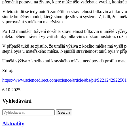
přeměnit potravu na živiny, které může tělo vstřebat a využít, konkrétn
V této studii se tedy autoři zaměřili na stravitelnost bílkovin a tuků
studie buněčný model, který simuluje střevní systém. Zjistili, že um
v porovnání s mlékem mateřským.
Po 120 minutách trávení dosáhla stravitelnost bílkovin u umělé výž
mléko během trávení vytváří shluky bílkovin s nízkou hustotou, což u
V případě tuků se zjistilo, že umělá výživa z kozího mléka má vyšší p
stejná byla u mateřského mléka. Nejnižší stravitelnost tuků byla v 
Umělá výživa z kozího ani kravského mléka neodpovídá profilu mateřsk
Zdroj:
https://www.sciencedirect.com/science/article/abs/pii/S22124292250
6.10.2025
Vyhledávání
Search
Aktuality