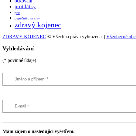
očkování
protilátky
prsa
pupečníková krev
zdravý kojenec
ZDRAVÝ KOJENEC
© Všechna práva vyhrazena. |
Všeobecné obc
Vyhledávání
(* povinné údaje)
Mám zájem o následujicí vyšetření: