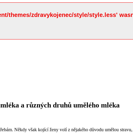
ent/themes/zdravykojenec/style/style.less' wasn
ho mléka a různých druhů umělého mléka
otřebám. Někdy však kojící ženy volí z nějakého důvodu umělou stravu,