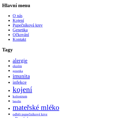
Hlavní menu
O nás
Kojení
Pupečníková krev
Genetika
Očkování
Kontakt
Tagy
alergie
ekzém
genetika
imunita
infekce
kojení
kolostrum
lanolin
mateřské mléko
odběr pupečníkové krve