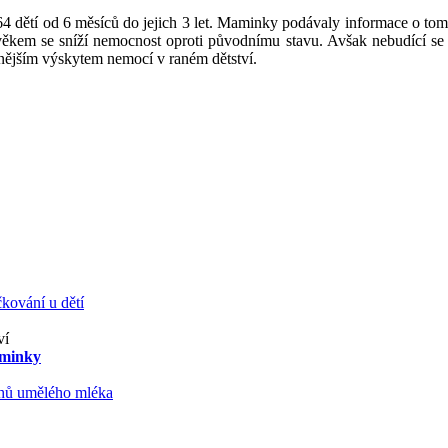
 dětí od 6 měsíců do jejich 3 let. Maminky podávaly informace o tom, jak
věkem se sníží nemocnost oproti původnímu stavu. Avšak nebudící se dě
etnějším výskytem nemocí v raném dětství.
kování u dětí
ví
aminky
ruhů umělého mléka