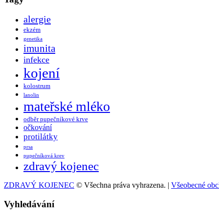
alergie
ekzém
genetika
imunita
infekce
kojení
kolostrum
lanolin
mateřské mléko
odběr pupečníkové krve
očkování
protilátky
prsa
pupečníková krev
zdravý kojenec
ZDRAVÝ KOJENEC
© Všechna práva vyhrazena. |
Všeobecné obc
Vyhledávání