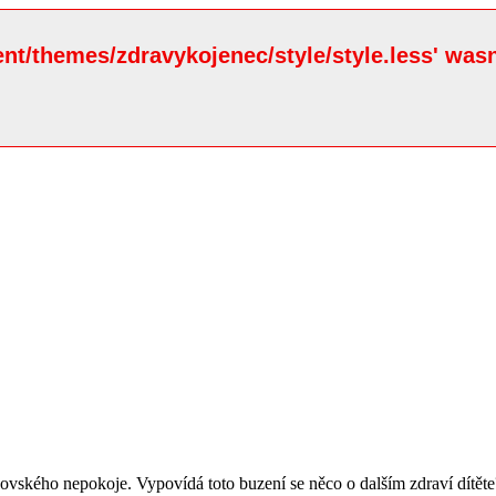
ent/themes/zdravykojenec/style/style.less' wasn
čovského nepokoje. Vypovídá toto buzení se něco o dalším zdraví dítěte