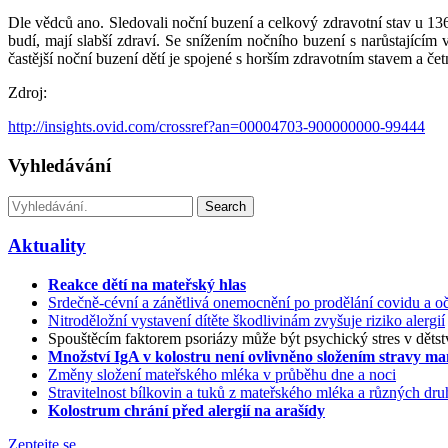
Dle vědců ano. Sledovali noční buzení a celkový zdravotní stav u 1364
budí, mají slabší zdraví. Se snížením nočního buzení s narůstajícím 
častější noční buzení dětí je spojené s horším zdravotním stavem a č
Zdroj:
http://insights.ovid.com/crossref?an=00004703-900000000-99444
Vyhledávání
Search
Aktuality
Reakce dětí na mateřský hlas
Srdečně-cévní a zánětlivá onemocnění po prodělání covidu a oč
Nitroděložní vystavení dítěte škodlivinám zvyšuje riziko alergií
Spouštěcím faktorem psoriázy může být psychický stres v dětst
Množství IgA v kolostru není ovlivněno složením stravy m
Změny složení mateřského mléka v průběhu dne a noci
Stravitelnost bílkovin a tuků z mateřského mléka a různých d
Kolostrum chrání před alergií na arašídy
Zeptejte se