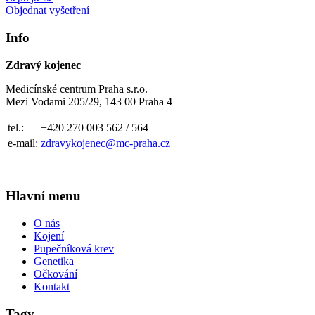
Objednat vyšetření
Info
Zdravý kojenec
Medicínské centrum Praha s.r.o.
Mezi Vodami 205/29, 143 00 Praha 4
tel.:
+420 270 003 562 / 564
e-mail:
zdravykojenec@mc-praha.cz
Hlavní menu
O nás
Kojení
Pupečníková krev
Genetika
Očkování
Kontakt
Tagy