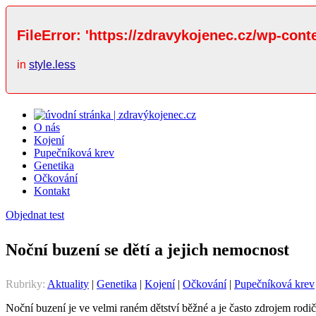
FileError: 'https://zdravykojenec.cz/wp-cont
in
style.less
O nás
Kojení
Pupečníková krev
Genetika
Očkování
Kontakt
Objednat test
Noční buzení se dětí a jejich nemocnost
Rubriky:
Aktuality
|
Genetika
|
Kojení
|
Očkování
|
Pupečníková krev
Noční buzení je ve velmi raném dětství běžné a je často zdrojem rodi