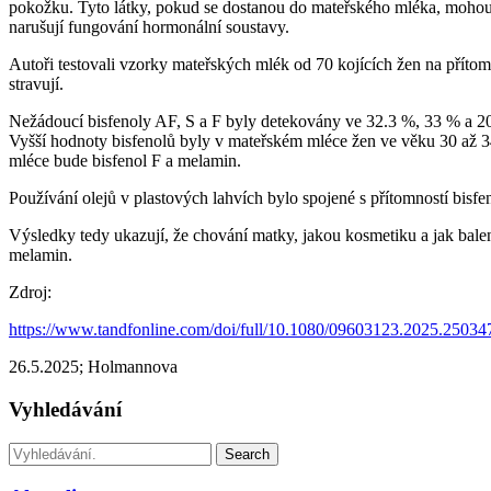
pokožku. Tyto látky, pokud se dostanou do mateřského mléka, mohou půs
narušují fungování hormonální soustavy.
Autoři testovali vzorky mateřských mlék od 70 kojících žen na přítomn
stravují.
Nežádoucí bisfenoly AF, S a F byly detekovány ve 32.3 %, 33 % a 2
Vyšší hodnoty bisfenolů byly v mateřském mléce žen ve věku 30 až 34
mléce bude bisfenol F a melamin.
Používání olejů v plastových lahvích bylo spojené s přítomností bisf
Výsledky tedy ukazují, že chování matky, jakou kosmetiku a jak balen
melamin.
Zdroj:
https://www.tandfonline.com/doi/full/10.1080/09603123.2025.25034
26.5.2025; Holmannova
Vyhledávání
Search