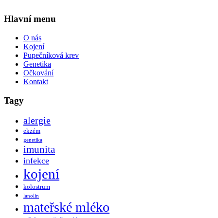
Hlavní menu
O nás
Kojení
Pupečníková krev
Genetika
Očkování
Kontakt
Tagy
alergie
ekzém
genetika
imunita
infekce
kojení
kolostrum
lanolin
mateřské mléko