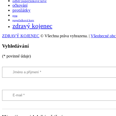
odběr pupečníkové krve
očkování
protilátky
prsa
pupečníková krev
zdravý kojenec
ZDRAVÝ KOJENEC
© Všechna práva vyhrazena. |
Všeobecné obc
Vyhledávání
(* povinné údaje)