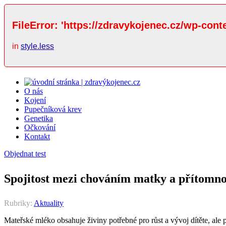
FileError: 'https://zdravykojenec.cz/wp-cont
in
style.less
O nás
Kojení
Pupečníková krev
Genetika
Očkování
Kontakt
Objednat test
Spojitost mezi chováním matky a přítomno
Rubriky:
Aktuality
Mateřské mléko obsahuje živiny potřebné pro růst a vývoj dítěte, ale 