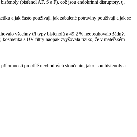
sfenoly (bisfenol AF, S a F), což jsou endokrinní disruptory, tj.
iku a jak často používají, jak zabalené potraviny používají a jak se
hovalo všechny tři typy bisfenolů a 49,2 % neobsahovalo žádný.
, kosmetika s UV filtry naopak zvyšovala riziko, že v mateřském
přítomnosti pro dítě nevhodných sloučenin, jako jsou bisfenoly a