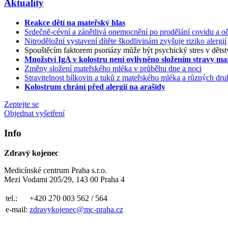
Aktuality
Reakce dětí na mateřský hlas
Srdečně-cévní a zánětlivá onemocnění po prodělání covidu a oč
Nitroděložní vystavení dítěte škodlivinám zvyšuje riziko alergií
Spouštěcím faktorem psoriázy může být psychický stres v dětst
Množství IgA v kolostru není ovlivněno složením stravy m
Změny složení mateřského mléka v průběhu dne a noci
Stravitelnost bílkovin a tuků z mateřského mléka a různých d
Kolostrum chrání před alergií na arašídy
Zeptejte se
Objednat vyšetření
Info
Zdravý kojenec
Medicínské centrum Praha s.r.o.
Mezi Vodami 205/29, 143 00 Praha 4
tel.:
+420 270 003 562 / 564
e-mail:
zdravykojenec@mc-praha.cz