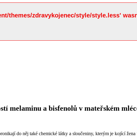
ent/themes/zdravykojenec/style/style.less' wasn
stí melaminu a bisfenolů v mateřském mléc
pronikají do něj také chemické látky a sloučeniny, kterým je kojící že