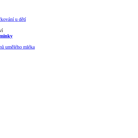
kování u dětí
ví
aminky
ruhů umělého mléka