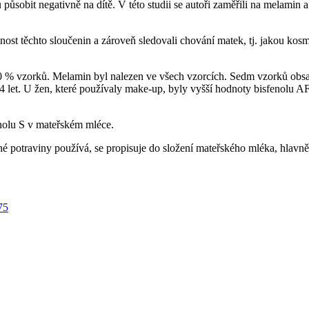
obit negativně na dítě. V této studii se autoři zaměřili na melamin a bi
ost těchto sloučenin a zároveň sledovali chování matek, tj. jakou kosmet
0 % vzorků. Melamin byl nalezen ve všech vzorcích. Sedm vzorků obsa
 let. U žen, které používaly make-up, byly vyšší hodnoty bisfenolu AF
enolu S v mateřském mléce.
é potraviny používá, se propisuje do složení mateřského mléka, hlavně 
75