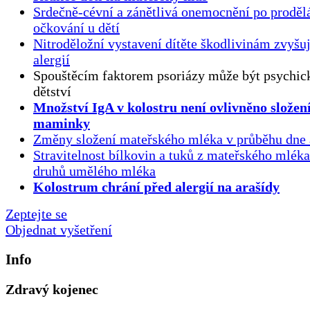
Srdečně-cévní a zánětlivá onemocnění po proděl
očkování u dětí
Nitroděložní vystavení dítěte škodlivinám zvyšuj
alergií
Spouštěcím faktorem psoriázy může být psychick
dětství
Množství IgA v kolostru není ovlivněno složen
maminky
Změny složení mateřského mléka v průběhu dne 
Stravitelnost bílkovin a tuků z mateřského mlék
druhů umělého mléka
Kolostrum chrání před alergií na arašídy
Zeptejte se
Objednat vyšetření
Info
Zdravý kojenec