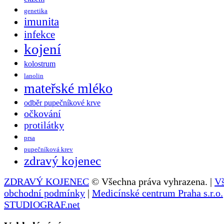
genetika
imunita
infekce
kojení
kolostrum
lanolin
mateřské mléko
odběr pupečníkové krve
očkování
protilátky
prsa
pupečníková krev
zdravý kojenec
ZDRAVÝ KOJENEC
© Všechna práva vyhrazena. |
V
obchodní podmínky
|
Medicínské centrum Praha s.r.o.
STUDIOGRAF.net