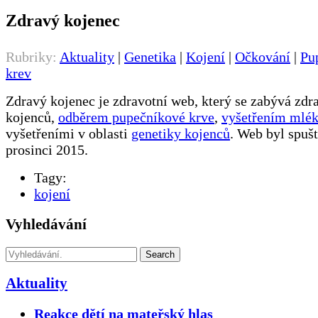
Zdravý kojenec
Rubriky:
Aktuality
|
Genetika
|
Kojení
|
Očkování
|
Pu
krev
Zdravý kojenec je zdravotní web, který se zabývá zd
kojenců,
odběrem pupečníkové krve
,
vyšetřením mlé
vyšetřeními v oblasti
genetiky kojenců
. Web byl spuš
prosinci 2015.
Tagy:
kojení
Vyhledávání
Search
Aktuality
Reakce dětí na mateřský hlas