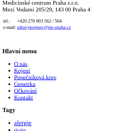
Medicínské centrum Praha s.r.o.
Mezi Vodami 205/29, 143 00 Praha 4
tel.:
+420 270 003 562 / 564
e-mail:
zdravykojenec@mc-praha.cz
Hlavní menu
O nás
Kojení
Pupečníková krev
Genetika
Očkování
Kontakt
Tagy
alergie
ekzém