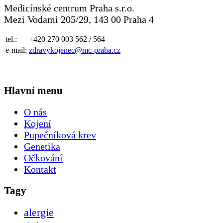
Medicínské centrum Praha s.r.o.
Mezi Vodami 205/29, 143 00 Praha 4
tel.:
+420 270 003 562 / 564
e-mail:
zdravykojenec@mc-praha.cz
Hlavní menu
O nás
Kojení
Pupečníková krev
Genetika
Očkování
Kontakt
Tagy
alergie