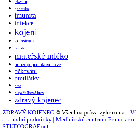
ekzém
genetika
imunita
infekce
kojení
kolostrum
lanolin
mateřské mléko
odběr pupečníkové krve
očkování
protilátky
prsa
pupečníková krev
zdravý kojenec
ZDRAVÝ KOJENEC
© Všechna práva vyhrazena. |
V
obchodní podmínky
|
Medicínské centrum Praha s.r.o.
STUDIOGRAF.net