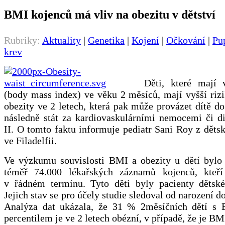
BMI kojenců má vliv na obezitu v dětství
Rubriky:
Aktuality
|
Genetika
|
Kojení
|
Očkování
|
Pu
krev
Děti, které mají
(body mass index) ve věku 2 měsíců, mají vyšší riz
obezity ve 2 letech, která pak může provázet dítě do
následně stát za kardiovaskulárními nemocemi či d
II. O tomto faktu informuje pediatr Sani Roy z dět
ve Filadelfii.
Ve výzkumu souvislosti BMI a obezity u dětí bylo
téměř 74.000 lékařských záznamů kojenců, kteří
v řádném termínu. Tyto děti byly pacienty dětsk
Jejich stav se pro účely studie sledoval od narození do
Analýza dat ukázala, že 31 % 2měsíčních dětí s
percentilem je ve 2 letech obézní, v případě, že je B