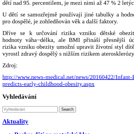
dětí nad 95. percentilem, je mezi nimi až 47 % 2 letý
U dětí se samozřejmě používají jiné tabulky a hod
pro dospělé, je zohledňován věk a další faktory.
Dříve se k určování rizika vzniku dětské obezi
hodnoty váha−délka, ale BMI přináší přesnější úd
rizika vzniku obezity umožní upravit životní styl dítě
vyrostl zdravý dospělý s nižším rizikem aterosklerózy,
Zdroj:
http://www.news-medical.net/news/20160422/Infant-
predicts-early-childhood-obesity.aspx
Vyhledávání
Search
Aktuality