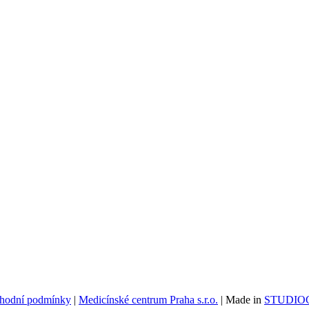
hodní podmínky
|
Medicínské centrum Praha s.r.o.
| Made in
STUDIOG