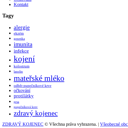
Kontakt
Tagy
alergie
ekzém
genetika
imunita
infekce
kojení
kolostrum
lanolin
mateřské mléko
odběr pupečníkové krve
očkování
protilátky
prsa
pupečníková krev
zdravý kojenec
ZDRAVÝ KOJENEC
© Všechna práva vyhrazena. |
Všeobecné obc