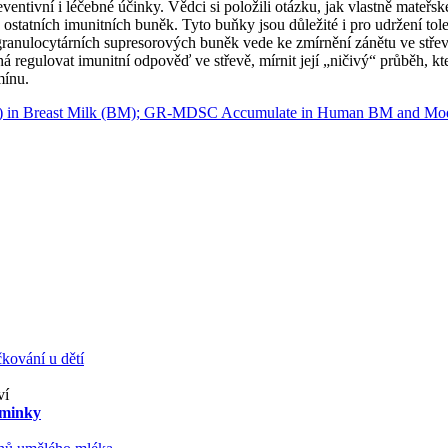
entivní i léčebné účinky. Vědci si položili otázku, jak vlastně mateřs
u ostatních imunitních buněk. Tyto buňky jsou důležité i pro udržení t
anulocytárních supresorových buněk vede ke zmírnění zánětu ve střevě,
áhá regulovat imunitní odpověď ve střevě, mírnit její „ničivý“ průběh,
mínu.
) in Breast Milk (BM); GR-MDSC Accumulate in Human BM and Modu
kování u dětí
ví
aminky