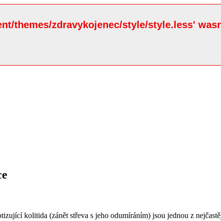
ent/themes/zdravykojenec/style/style.less' wasn
ce
zující kolitida (zánět střeva s jeho odumíráním) jsou jednou z nejčastě