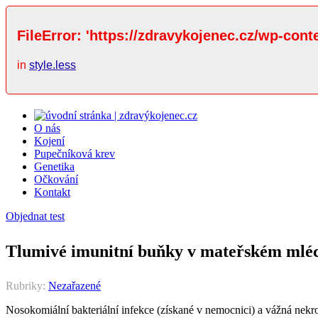
FileError: 'https://zdravykojenec.cz/wp-cont
in
style.less
O nás
Kojení
Pupečníková krev
Genetika
Očkování
Kontakt
Objednat test
Tlumivé imunitní buňky v mateřském mlé
Rubriky:
Nezařazené
Nosokomiální bakteriální infekce (získané v nemocnici) a vážná nekroti