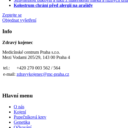
Stravitelnost bílkovin a tuků z mateřského mléka a různých d
Kolostrum chrání před alergií na arašídy
Zeptejte se
Objednat vyšetření
Info
Zdravý kojenec
Medicínské centrum Praha s.r.o.
Mezi Vodami 205/29, 143 00 Praha 4
tel.:
+420 270 003 562 / 564
e-mail:
zdravykojenec@mc-praha.cz
Hlavní menu
O nás
Kojení
Pupečníková krev
Genetika
Očkování