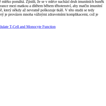
ké mléko pomáhá. Zjistili, že se v mléce nachází druh imunitních buněk
olerance mezi matkou a dítětem během těhotenství, aby matčin imunitní
 který někdy až nevratně poškozuje tkáň. V této studii se tedy
 který je provázen mnoha vážnými zdravotními komplikacemi, což je
late T-Cell and Monocyte Function