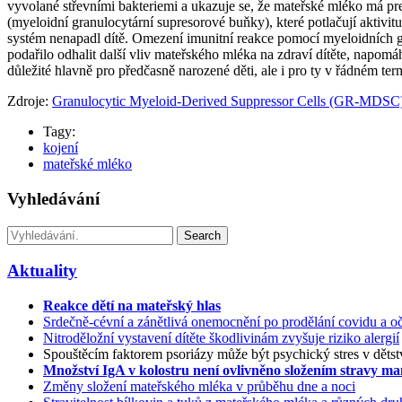
vyvolané střevními bakteriemi a ukazuje se, že mateřské mléko má prev
(myeloidní granulocytární supresorové buňky), které potlačují aktivit
systém nenapadl dítě. Omezení imunitní reakce pomocí myeloidních gr
podařilo odhalit další vliv mateřského mléka na zdraví dítěte, napom
důležité hlavně pro předčasně narozené děti, ale i pro ty v řádném ter
Zdroje:
Granulocytic Myeloid-Derived Suppressor Cells (GR-MDSC
Tagy:
kojení
mateřské mléko
Vyhledávání
Search
Aktuality
Reakce dětí na mateřský hlas
Srdečně-cévní a zánětlivá onemocnění po prodělání covidu a oč
Nitroděložní vystavení dítěte škodlivinám zvyšuje riziko alergií
Spouštěcím faktorem psoriázy může být psychický stres v dětst
Množství IgA v kolostru není ovlivněno složením stravy m
Změny složení mateřského mléka v průběhu dne a noci