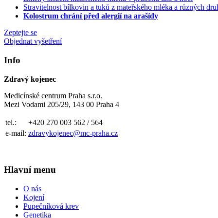
Stravitelnost bílkovin a tuků z mateřského mléka a různých d
Kolostrum chrání před alergií na arašídy
Zeptejte se
Objednat vyšetření
Info
Zdravý kojenec
Medicínské centrum Praha s.r.o.
Mezi Vodami 205/29, 143 00 Praha 4
tel.:
+420 270 003 562 / 564
e-mail:
zdravykojenec@mc-praha.cz
Hlavní menu
O nás
Kojení
Pupečníková krev
Genetika