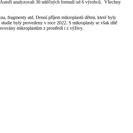
jí. Autoři analyzovali 30 mléčných formulí od 6 výrobců. Všechny
ákna, fragmenty atd. Denní příjem mikroplastů dětmi, které byly
 studie byly provedeny v roce 2022. S mikroplasty se však dítě
avovány mikroplastům z prostředí i z výživy.