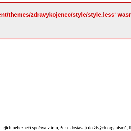
ent/themes/zdravykojenec/style/style.less' wasn
m. Jejich nebezpečí spočívá v tom, že se dostávají do živých organismů