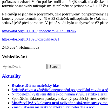
poškozovat zdraví. V této polské studii autoři zjišťovali, zda dětsk
formule obsahovaly mikroplasty. V průměru se jednoho o 42 ± 27 čá
Nejčastěji se jednalo o polyamidy, dále polyetyleny, polypropyleny a p
krmeny pouze formulí, byl 49 ± 32 částeček mikroplastů. Je však nutn
setkává ještě před porodem. V jedné studii bylo analyzováno 62 place
https://doi.org/10.1016/j.foodchem.2023.138246
https://doi.org/10.1093/toxsci/kfae021
24.6.2024; Holmannová
Vyhledávání
Search
Aktuality
Reakce dětí na mateřský hlas
Srdečně-cévní a zánětlivá onemocnění po prodělání covidu a oč
Nitroděložní vystavení dítěte škodlivinám zvyšuje riziko alergií
Spouštěcím faktorem psoriázy může být psychický stres v dětst
Množství IgA v kolostru není ovlivněno složením stravy m
Změny složení mateřského mléka v průběhu dne a noci