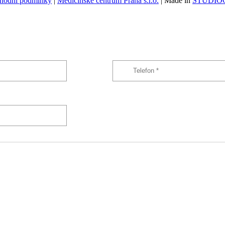
hodní podmínky
|
Medicínské centrum Praha s.r.o.
| Made in
STUDIOG