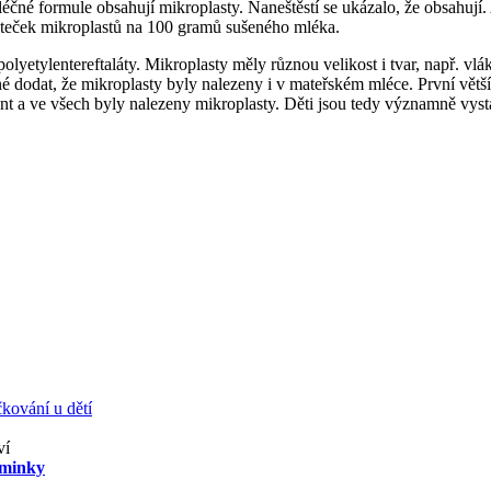
é mléčné formule obsahují mikroplasty. Naneštěstí se ukázalo, že obsahu
steček mikroplastů na 100 gramů sušeného mléka.
olyetylentereftaláty. Mikroplasty měly různou velikost i tvar, např. vl
é dodat, že mikroplasty byly nalezeny i v mateřském mléce. První větší
nt a ve všech byly nalezeny mikroplasty. Děti jsou tedy významně vyst
kování u dětí
ví
aminky