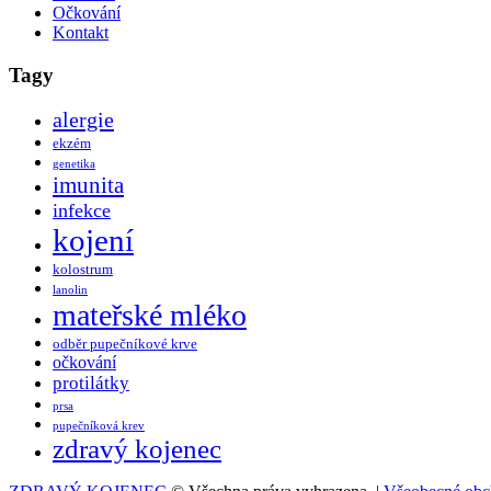
Očkování
Kontakt
Tagy
alergie
ekzém
genetika
imunita
infekce
kojení
kolostrum
lanolin
mateřské mléko
odběr pupečníkové krve
očkování
protilátky
prsa
pupečníková krev
zdravý kojenec