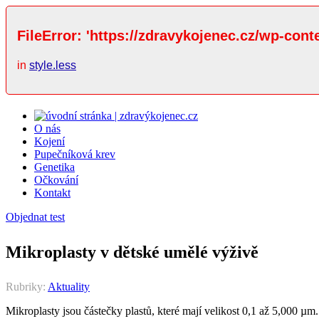
FileError: 'https://zdravykojenec.cz/wp-cont
in
style.less
O nás
Kojení
Pupečníková krev
Genetika
Očkování
Kontakt
Objednat test
Mikroplasty v dětské umělé výživě
Rubriky:
Aktuality
Mikroplasty jsou částečky plastů, které mají velikost 0,1 až 5,000 µ