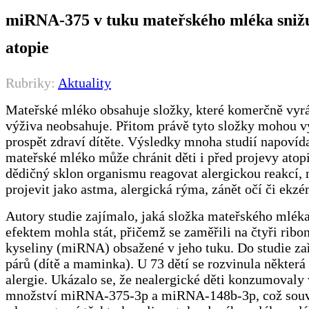
miRNA-375 v tuku mateřského mléka snižu
atopie
Rubriky:
Aktuality
Mateřské mléko obsahuje složky, které komerčně vyr
výživa neobsahuje. Přitom právě tyto složky mohou v
prospět zdraví dítěte. Výsledky mnoha studií napovída
mateřské mléko může chránit děti i před projevy atopi
dědičný sklon organismu reagovat alergickou reakcí,
projevit jako astma, alergická rýma, zánět očí či ekzé
Autory studie zajímalo, jaká složka mateřského mléka
efektem mohla stát, přičemž se zaměřili na čtyři ribo
kyseliny (miRNA) obsažené v jeho tuku. Do studie zař
párů (dítě a maminka). U 73 dětí se rozvinula některá
alergie. Ukázalo se, že nealergické děti konzumovaly 
množství miRNA-375-3p a miRNA-148b-3p, což souv