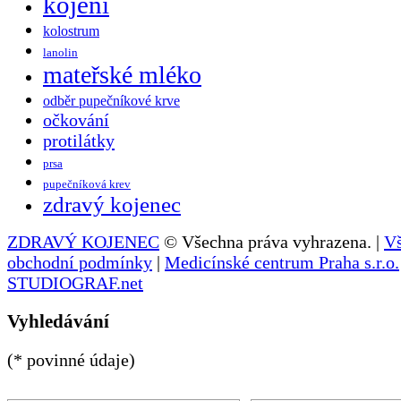
kojení
kolostrum
lanolin
mateřské mléko
odběr pupečníkové krve
očkování
protilátky
prsa
pupečníková krev
zdravý kojenec
ZDRAVÝ KOJENEC
© Všechna práva vyhrazena. |
V
obchodní podmínky
|
Medicínské centrum Praha s.r.o.
STUDIOGRAF.net
Vyhledávání
(* povinné údaje)