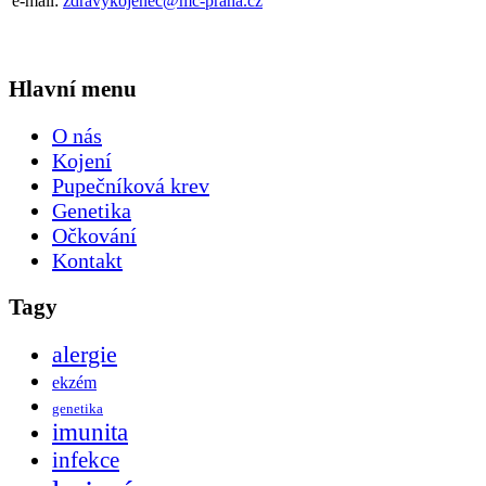
e-mail:
zdravykojenec@mc-praha.cz
Hlavní menu
O nás
Kojení
Pupečníková krev
Genetika
Očkování
Kontakt
Tagy
alergie
ekzém
genetika
imunita
infekce