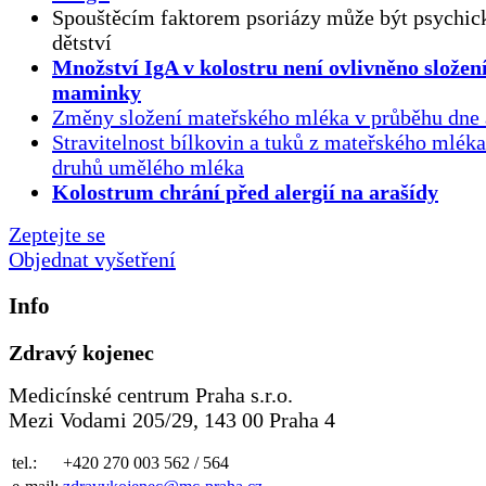
Spouštěcím faktorem psoriázy může být psychick
dětství
Množství IgA v kolostru není ovlivněno složen
maminky
Změny složení mateřského mléka v průběhu dne 
Stravitelnost bílkovin a tuků z mateřského mlék
druhů umělého mléka
Kolostrum chrání před alergií na arašídy
Zeptejte se
Objednat vyšetření
Info
Zdravý kojenec
Medicínské centrum Praha s.r.o.
Mezi Vodami 205/29, 143 00 Praha 4
tel.:
+420 270 003 562 / 564