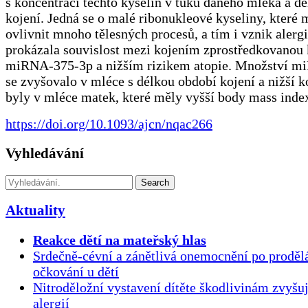
s koncentrací těchto kyselin v tuku daného mléka a d
kojení. Jedná se o malé ribonukleové kyseliny, které
ovlivnit mnoho tělesných procesů, a tím i vznik alergi
prokázala souvislost mezi kojením zprostředkovanou
miRNA-375-3p a nižším rizikem atopie. Množství 
se zvyšovalo v mléce s délkou období kojení a nižší 
byly v mléce matek, které měly vyšší body mass inde
https://doi.org/10.1093/ajcn/nqac266
Vyhledávání
Search
Aktuality
Reakce dětí na mateřský hlas
Srdečně-cévní a zánětlivá onemocnění po proděl
očkování u dětí
Nitroděložní vystavení dítěte škodlivinám zvyšuj
alergií