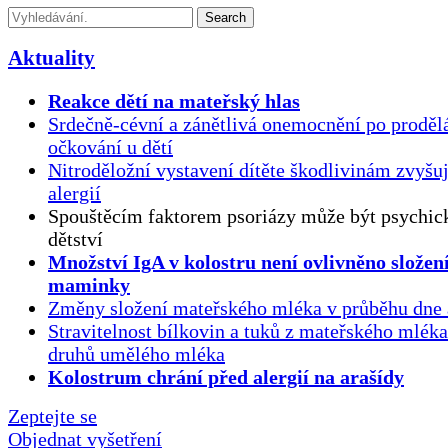
Search
Aktuality
Reakce dětí na mateřský hlas
Srdečně-cévní a zánětlivá onemocnění po proděl
očkování u dětí
Nitroděložní vystavení dítěte škodlivinám zvyšuj
alergií
Spouštěcím faktorem psoriázy může být psychick
dětství
Množství IgA v kolostru není ovlivněno složen
maminky
Změny složení mateřského mléka v průběhu dne 
Stravitelnost bílkovin a tuků z mateřského mlék
druhů umělého mléka
Kolostrum chrání před alergií na arašídy
Zeptejte se
Objednat vyšetření