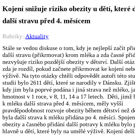
Kojení snižuje riziko obezity u dětí, které
další stravu před 4. měsícem
Rubriky:
Aktuality
Stále se vedou diskuse o tom, kdy je nejlepší začít př
další stravu (přikrmovat) krom mléka a zda časné při
nezvyšuje riziko pozdější obezity v dětství. Další otáz
zda je rozdíl, pokud začnete přikrmovat ke kojení ne
výživě. Na tyto otázky chtěli odpovědět autoři této stu
studii bylo 2611 dětí, které se narodily v Dánsku. Zjiš
kdy jim byla poprvé podána i jiná strava než mléko, j
hmotnost v 1 roce, v 8, 11, 14 a 17 letech. Děti, jimž 
k mléku další strava před 4. měsícem, měly vyšší
pravděpodobnost rozvoje obezity během dětství než d
byla další strava k mléku přidána po 4. měsíci. Spojen
obezity a časného přidání další potravy k mléku bylo 
hlavně u dětí, které byly na umělé výživě. Kojení delš