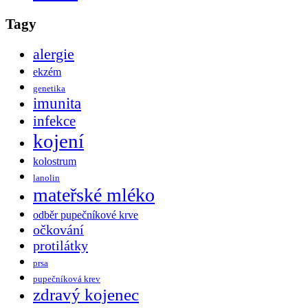
Tagy
alergie
ekzém
genetika
imunita
infekce
kojení
kolostrum
lanolin
mateřské mléko
odběr pupečníkové krve
očkování
protilátky
prsa
pupečníková krev
zdravý kojenec