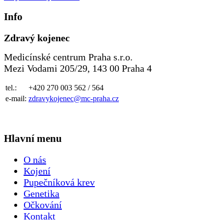
Info
Zdravý kojenec
Medicínské centrum Praha s.r.o.
Mezi Vodami 205/29, 143 00 Praha 4
tel.:
+420 270 003 562 / 564
e-mail:
zdravykojenec@mc-praha.cz
Hlavní menu
O nás
Kojení
Pupečníková krev
Genetika
Očkování
Kontakt