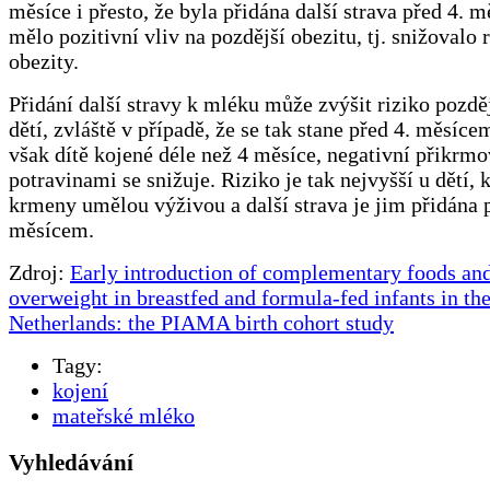
měsíce i přesto, že byla přidána další strava před 4. 
mělo pozitivní vliv na pozdější obezitu, tj. snižovalo 
obezity.
Přidání další stravy k mléku může zvýšit riziko pozdě
dětí, zvláště v případě, že se tak stane před 4. měsíce
však dítě kojené déle než 4 měsíce, negativní přikrmo
potravinami se snižuje. Riziko je tak nejvyšší u dětí, 
krmeny umělou výživou a další strava je jim přidána 
měsícem.
Zdroj:
Early introduction of complementary foods an
overweight in breastfed and formula-fed infants in th
Netherlands: the PIAMA birth cohort study
Tagy:
kojení
mateřské mléko
Vyhledávání