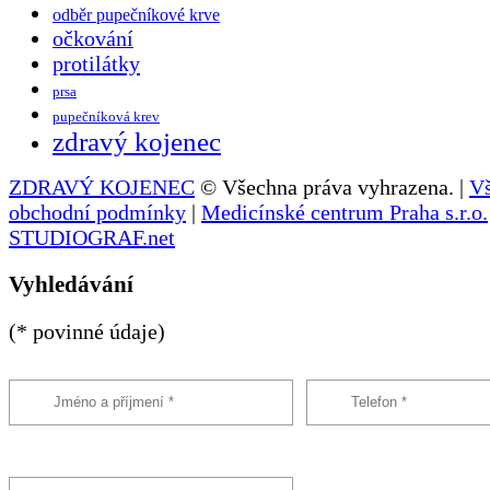
odběr pupečníkové krve
očkování
protilátky
prsa
pupečníková krev
zdravý kojenec
ZDRAVÝ KOJENEC
© Všechna práva vyhrazena. |
V
obchodní podmínky
|
Medicínské centrum Praha s.r.o.
STUDIOGRAF.net
Vyhledávání
(* povinné údaje)