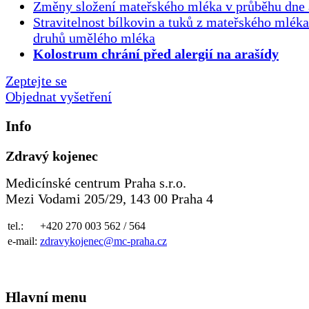
Změny složení mateřského mléka v průběhu dne 
Stravitelnost bílkovin a tuků z mateřského mlék
druhů umělého mléka
Kolostrum chrání před alergií na arašídy
Zeptejte se
Objednat vyšetření
Info
Zdravý kojenec
Medicínské centrum Praha s.r.o.
Mezi Vodami 205/29, 143 00 Praha 4
tel.:
+420 270 003 562 / 564
e-mail:
zdravykojenec@mc-praha.cz
Hlavní menu