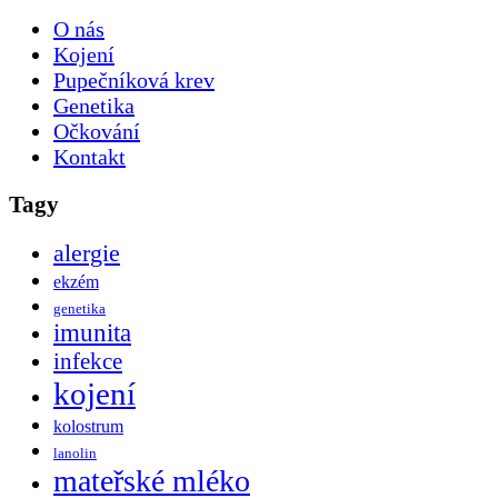
O nás
Kojení
Pupečníková krev
Genetika
Očkování
Kontakt
Tagy
alergie
ekzém
genetika
imunita
infekce
kojení
kolostrum
lanolin
mateřské mléko