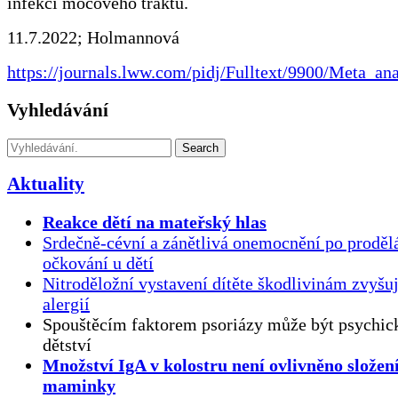
infekcí močového traktu.
11.7.2022; Holmannová
https://journals.lww.com/pidj/Fulltext/9900/Meta_an
Vyhledávání
Search
Aktuality
Reakce dětí na mateřský hlas
Srdečně-cévní a zánětlivá onemocnění po proděl
očkování u dětí
Nitroděložní vystavení dítěte škodlivinám zvyšuj
alergií
Spouštěcím faktorem psoriázy může být psychick
dětství
Množství IgA v kolostru není ovlivněno složen
maminky