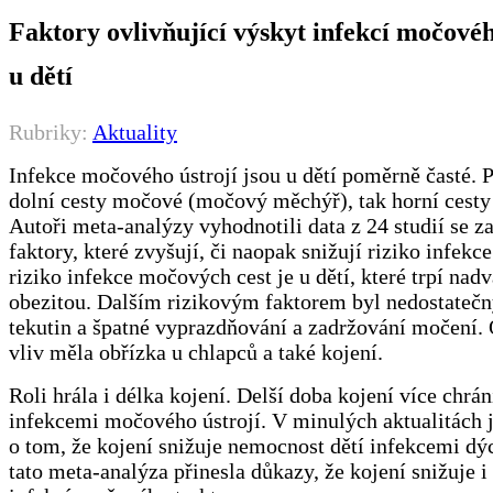
Faktory ovlivňující výskyt infekcí močovéh
u dětí
Rubriky:
Aktuality
Infekce močového ústrojí jsou u dětí poměrně časté. P
dolní cesty močové (močový měchýř), tak horní cesty 
Autoři meta-analýzy vyhodnotili data z 24 studií se 
faktory, které zvyšují, či naopak snižují riziko infekce.
riziko infekce močových cest je u dětí, které trpí nad
obezitou. Dalším rizikovým faktorem byl nedostatečn
tekutin a špatné vyprazdňování a zadržování močení.
vliv měla obřízka u chlapců a také kojení.
Roli hrála i délka kojení. Delší doba kojení více chrán
infekcemi močového ústrojí. V minulých aktualitách 
o tom, že kojení snižuje nemocnost dětí infekcemi dýc
tato meta-analýza přinesla důkazy, že kojení snižuje i