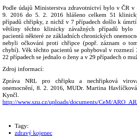
Podle údajů Ministerstva zdravotnictví bylo v ČR v
9. 2016 do 5. 2. 2016 hlášeno celkem 51 klinic
případů chřipky, z nichž v 7 případech došlo k úmrt
většiny těchto klinicky závažných případů bylo
pacientů některé ze základních chronických onemocn
nebyli očkováni proti chřipce (popř. záznam o to
chybí). Věk těchto pacientů se pohyboval v rozmezí 
22 případech se jednalo o ženy a v 29 případech o mu
Zdroj informací:
Zpráva NRL pro chřipku a nechřipková virová
onemocnění, 8. 2. 2016, MUDr. Martina Havlíčkov
Kynčl.
http://www.szu.cz/uploads/documents/CeM/ARO_AR
Tagy:
zdravý kojenec