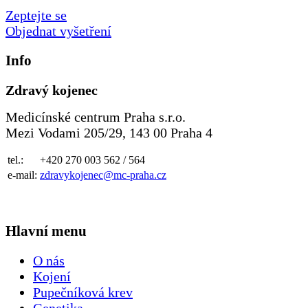
Zeptejte se
Objednat vyšetření
Info
Zdravý kojenec
Medicínské centrum Praha s.r.o.
Mezi Vodami 205/29, 143 00 Praha 4
tel.:
+420 270 003 562 / 564
e-mail:
zdravykojenec@mc-praha.cz
Hlavní menu
O nás
Kojení
Pupečníková krev