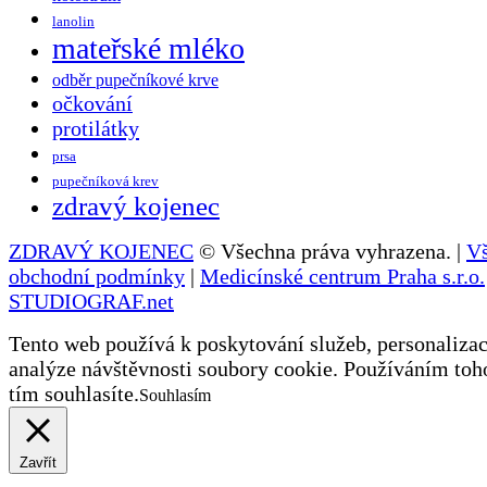
lanolin
mateřské mléko
odběr pupečníkové krve
očkování
protilátky
prsa
pupečníková krev
zdravý kojenec
ZDRAVÝ KOJENEC
© Všechna práva vyhrazena. |
V
obchodní podmínky
|
Medicínské centrum Praha s.r.o.
STUDIOGRAF.net
Tento web používá k poskytování služeb, personalizac
analýze návštěvnosti soubory cookie. Používáním toh
tím souhlasíte.
Souhlasím
Zavřít