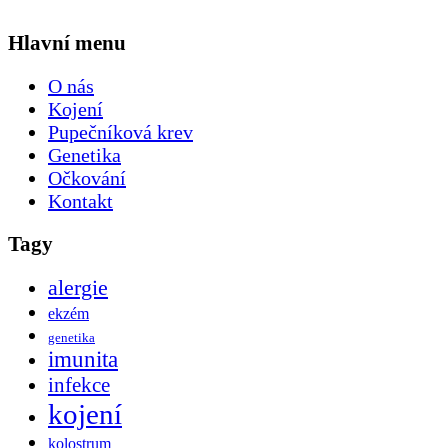
Hlavní menu
O nás
Kojení
Pupečníková krev
Genetika
Očkování
Kontakt
Tagy
alergie
ekzém
genetika
imunita
infekce
kojení
kolostrum