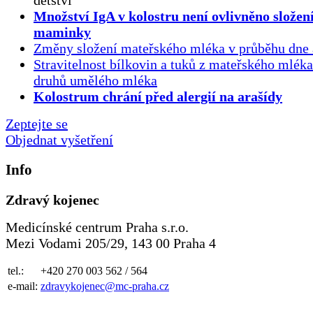
dětství
Množství IgA v kolostru není ovlivněno složen
maminky
Změny složení mateřského mléka v průběhu dne 
Stravitelnost bílkovin a tuků z mateřského mlék
druhů umělého mléka
Kolostrum chrání před alergií na arašídy
Zeptejte se
Objednat vyšetření
Info
Zdravý kojenec
Medicínské centrum Praha s.r.o.
Mezi Vodami 205/29, 143 00 Praha 4
tel.:
+420 270 003 562 / 564
e-mail:
zdravykojenec@mc-praha.cz