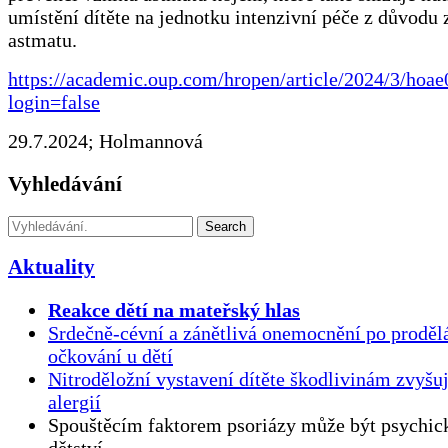
umístění dítěte na jednotku intenzivní péče z důvodu 
astmatu.
https://academic.oup.com/hropen/article/2024/3/hoa
login=false
29.7.2024; Holmannová
Vyhledávání
Search
Aktuality
Reakce dětí na mateřský hlas
Srdečně-cévní a zánětlivá onemocnění po proděl
očkování u dětí
Nitroděložní vystavení dítěte škodlivinám zvyšuj
alergií
Spouštěcím faktorem psoriázy může být psychick