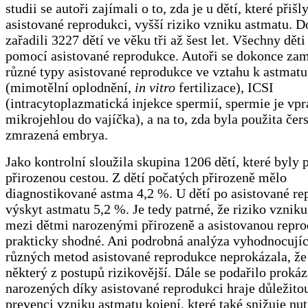
studii se autoři zajímali o to, zda je u dětí, které přišl
asistované reprodukci, vyšší riziko vzniku astmatu. D
zařadili 3227 dětí ve věku tři až šest let. Všechny dět
pomocí asistované reprodukce. Autoři se dokonce zam
různé typy asistované reprodukce ve vztahu k astmatu,
(mimotělní oplodnění,
in vitro
fertilizace), ICSI
(intracytoplazmatická injekce spermií, spermie je vp
mikrojehlou do vajíčka), a na to, zda byla použita čer
zmrazená embrya.
Jako kontrolní sloužila skupina 1206 dětí, které byly 
přirozenou cestou. Z dětí počatých přirozeně mělo
diagnostikované astma 4,2 %. U dětí po asistované re
výskyt astmatu 5,2 %. Je tedy patrné, že riziko vzniku
mezi dětmi narozenými přirozeně a asistovanou repro
prakticky shodné. Ani podrobná analýza vyhodnocujíc
různých metod asistované reprodukce neprokázala, že
některý z postupů rizikovější. Dále se podařilo prokáza
narozených díky asistované reprodukci hraje důležitou
prevenci vzniku astmatu kojení, které také snižuje nu