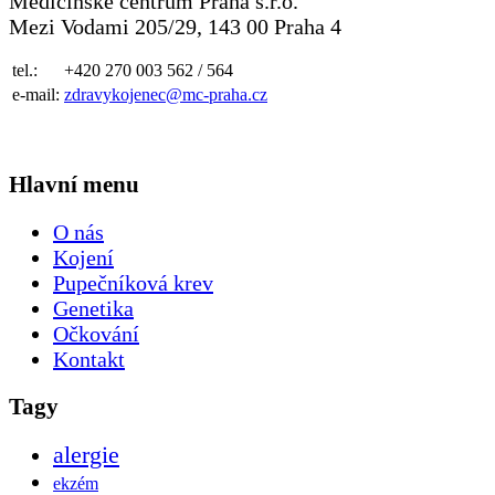
Medicínské centrum Praha s.r.o.
Mezi Vodami 205/29, 143 00 Praha 4
tel.:
+420 270 003 562 / 564
e-mail:
zdravykojenec@mc-praha.cz
Hlavní menu
O nás
Kojení
Pupečníková krev
Genetika
Očkování
Kontakt
Tagy
alergie
ekzém