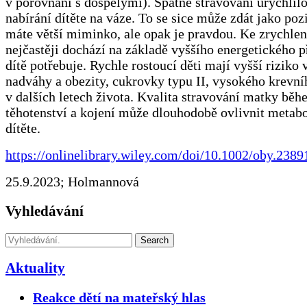
v porovnání s dospělými). Špatné stravování urychlilo
nabírání dítěte na váze. To se sice může zdát jako pozi
máte větší miminko, ale opak je pravdou. Ke zrychlení
nejčastěji dochází na základě vyššího energetického 
dítě potřebuje. Rychle rostoucí děti mají vyšší riziko 
nadváhy a obezity, cukrovky typu II, vysokého krevní
v dalších letech života. Kvalita stravování matky bě
těhotenství a kojení může dlouhodobě ovlivnit metabo
dítěte.
https://onlinelibrary.wiley.com/doi/10.1002/oby.2389
25.9.2023; Holmannová
Vyhledávání
Search
Aktuality
Reakce dětí na mateřský hlas