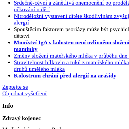
Srdečně-cévní a zánětlivá onemocnění po proděl
očkování u dětí
Nitroděložní vystavení dítěte škodlivinám zvyšuj
alergií
Spouštěcím faktorem psoriázy může být psychick
dětství
Množství IgA v kolostru není ovlivněno složen
maminky
Změny složení mateřského mléka v průběhu dne 
Stravitelnost bílkovin a tuků z mateřského mlék
druhů umělého mléka
Kolostrum chrání před alergií na arašídy
Zeptejte se
Objednat vyšetření
Info
Zdravý kojenec