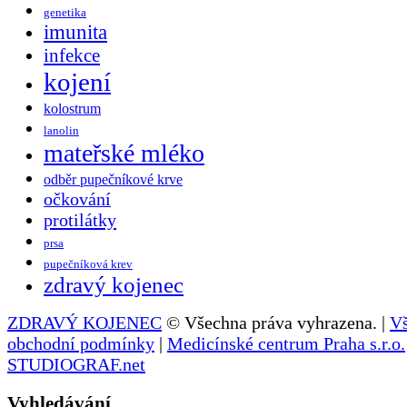
genetika
imunita
infekce
kojení
kolostrum
lanolin
mateřské mléko
odběr pupečníkové krve
očkování
protilátky
prsa
pupečníková krev
zdravý kojenec
ZDRAVÝ KOJENEC
© Všechna práva vyhrazena. |
V
obchodní podmínky
|
Medicínské centrum Praha s.r.o.
STUDIOGRAF.net
Vyhledávání