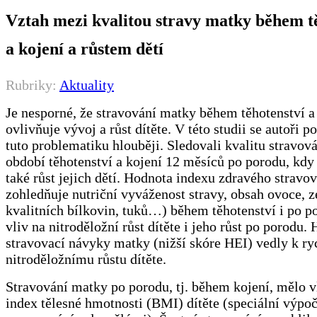
Vztah mezi kvalitou stravy matky během t
a kojení a růstem dětí
Rubriky:
Aktuality
Je nesporné, že stravování matky během těhotenství a
ovlivňuje vývoj a růst dítěte. V této studii se autoři p
tuto problematiku hlouběji. Sledovali kvalitu stravov
období těhotenství a kojení 12 měsíců po porodu, kdy
také růst jejich dětí. Hodnota indexu zdravého stravo
zohledňuje nutriční vyváženost stravy, obsah ovoce, z
kvalitních bílkovin, tuků…) během těhotenství i po 
vliv na nitroděložní růst dítěte i jeho růst po porodu. 
stravovací návyky matky (nižší skóre HEI) vedly k ry
nitroděložnímu růstu dítěte.
Stravování matky po porodu, tj. během kojení, mělo v
index tělesné hmotnosti (BMI) dítěte (speciální výpoč