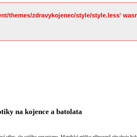
ent/themes/zdravykojenec/style/style.less' wasn
tiky na kojence a batolata
ví střev, ale celého organismu. Mateřské mléko přirozeně obsahuje bakt