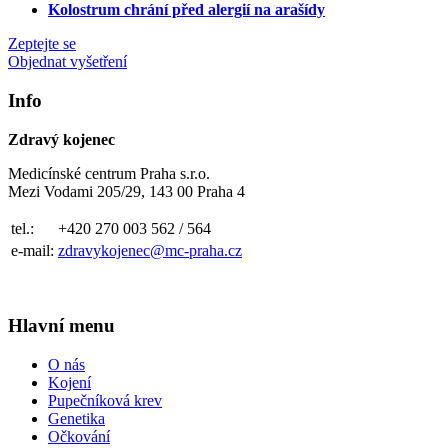
Kolostrum chrání před alergií na arašídy
Zeptejte se
Objednat vyšetření
Info
Zdravý kojenec
Medicínské centrum Praha s.r.o.
Mezi Vodami 205/29, 143 00 Praha 4
tel.:
+420 270 003 562 / 564
e-mail:
zdravykojenec@mc-praha.cz
Hlavní menu
O nás
Kojení
Pupečníková krev
Genetika
Očkování