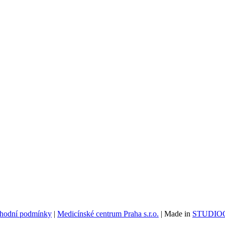
hodní podmínky
|
Medicínské centrum Praha s.r.o.
| Made in
STUDIOG