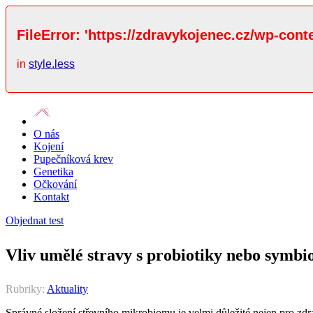
FileError: 'https://zdravykojenec.cz/wp-cont
in
style.less
O nás
Kojení
Pupečníková krev
Genetika
Očkování
Kontakt
Objednat test
Vliv umělé stravy s probiotiky nebo symbio
Rubriky:
Aktuality
Správné složení střevního mikrobiomu je velmi důležité nejen pro zdra