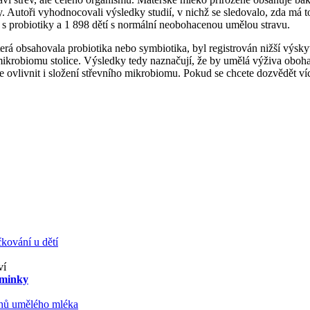
živy. Autoři vyhodnocovali výsledky studií, v nichž se sledovalo, zda má 
vu s probiotiky a 1 898 dětí s normální neobohacenou umělou stravu.
á obsahovala probiotika nebo symbiotika, byl registrován nižší výskyt ko
mikrobiomu stolice. Výsledky tedy naznačují, že by umělá výživa obohac
e ovlivnit i složení střevního mikrobiomu. Pokud se chcete dozvědět víc
kování u dětí
ví
aminky
ruhů umělého mléka