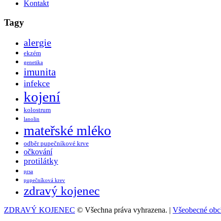
Kontakt
Tagy
alergie
ekzém
genetika
imunita
infekce
kojení
kolostrum
lanolin
mateřské mléko
odběr pupečníkové krve
očkování
protilátky
prsa
pupečníková krev
zdravý kojenec
ZDRAVÝ KOJENEC
© Všechna práva vyhrazena. |
Všeobecné obc