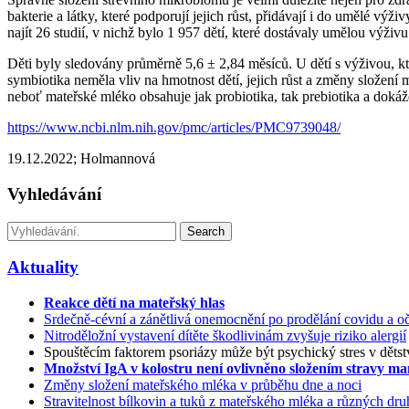
bakterie a látky, které podporují jejich růst, přidávají i do umělé vý
najít 26 studií, v nichž bylo 1 957 dětí, které dostávaly umělou výži
Děti byly sledovány průměrně 5,6 ± 2,84 měsíců. U dětí s výživou, kter
symbiotika neměla vliv na hmotnost dětí, jejich růst a změny složení 
neboť mateřské mléko obsahuje jak probiotika, tak prebiotika a dokáž
https://www.ncbi.nlm.nih.gov/pmc/articles/PMC9739048/
19.12.2022; Holmannová
Vyhledávání
Search
Aktuality
Reakce dětí na mateřský hlas
Srdečně-cévní a zánětlivá onemocnění po prodělání covidu a oč
Nitroděložní vystavení dítěte škodlivinám zvyšuje riziko alergií
Spouštěcím faktorem psoriázy může být psychický stres v dětst
Množství IgA v kolostru není ovlivněno složením stravy m
Změny složení mateřského mléka v průběhu dne a noci
Stravitelnost bílkovin a tuků z mateřského mléka a různých d