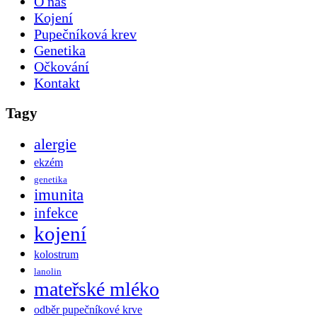
O nás
Kojení
Pupečníková krev
Genetika
Očkování
Kontakt
Tagy
alergie
ekzém
genetika
imunita
infekce
kojení
kolostrum
lanolin
mateřské mléko
odběr pupečníkové krve