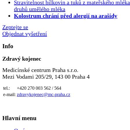
Stravitelnost bílkovin a tuků z mateřského mlék
druhů umělého mléka
Kolostrum chrání před alergií na arašídy
Zeptejte se
Objednat vyšetření
Info
Zdravý kojenec
Medicínské centrum Praha s.r.o.
Mezi Vodami 205/29, 143 00 Praha 4
tel.:
+420 270 003 562 / 564
e-mail:
zdravykojenec@mc-praha.cz
Hlavní menu