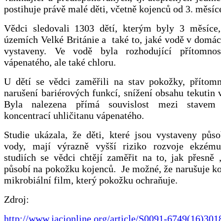
postihuje právě malé děti, včetně kojenců od 3. měsíc
Vědci sledovali 1303 dětí, kterým byly 3 měsíce
územích Velké Británie a také to, jaké vodě v domá
vystaveny. Ve vodě byla rozhodující přítomnost
vápenatého, ale také chloru.
U dětí se vědci zaměřili na stav pokožky, přítom
narušení bariérových funkcí, snížení obsahu tekutin 
Byla nalezena přímá souvislost mezi stavem
koncentrací uhličitanu vápenatého.
Studie ukázala, že děti, které jsou vystaveny půso
vody, mají výrazně vyšší riziko rozvoje ekzému
studiích se vědci chtějí zaměřit na to, jak přesně
působí na pokožku kojenců. Je možné, že narušuje kožn
mikrobiální film, který pokožku ochraňuje.
Zdroj:
http://www.jacionline.org/article/S0091-6749(16)301