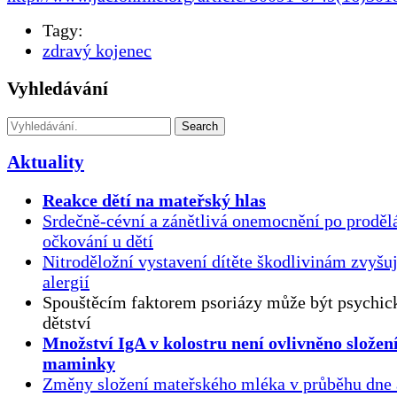
Tagy:
zdravý kojenec
Vyhledávání
Search
Aktuality
Reakce dětí na mateřský hlas
Srdečně-cévní a zánětlivá onemocnění po proděl
očkování u dětí
Nitroděložní vystavení dítěte škodlivinám zvyšuj
alergií
Spouštěcím faktorem psoriázy může být psychick
dětství
Množství IgA v kolostru není ovlivněno složen
maminky
Změny složení mateřského mléka v průběhu dne 