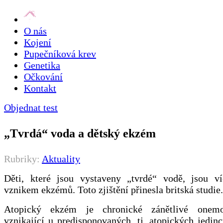
O nás
Kojení
Pupečníková krev
Genetika
Očkování
Kontakt
Objednat test
„Tvrdá“ voda a dětský ekzém
Rubriky:
Aktuality
Děti, které jsou vystaveny „tvrdé“ vodě, jsou v
vznikem ekzémů. Toto zjištění přinesla britská studie.
Atopický ekzém je chronické zánětlivé onem
vznikající u predisponovaných, tj. atopických jedinc