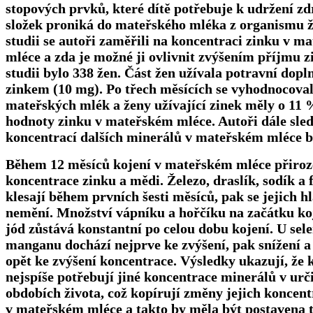
stopových prvků, které dítě potřebuje k udržení z
složek proniká do mateřského mléka z organismu ž
studii se autoři zaměřili na koncentraci zinku v m
mléce a zda je možné ji ovlivnit zvýšením příjmu z
studii bylo 338 žen. Část žen užívala potravní dopl
zinkem (10 mg). Po třech měsících se vyhodnocova
mateřských mlék a ženy užívající zinek měly o 11 
hodnoty zinku v mateřském mléce. Autoři dále sled
koncentrací dalších minerálů v mateřském mléce 
Během 12 měsíců kojení v mateřském mléce přiroze
koncentrace zinku a mědi. Železo, draslík, sodík a 
klesají během prvních šesti měsíců, pak se jejich hl
nemění. Množství vápníku a hořčíku na začátku koj
jód zůstává konstantní po celou dobu kojení. U sel
manganu dochází nejprve ke zvýšení, pak snížení a
opět ke zvýšení koncentrace. Výsledky ukazují, že 
nejspíše potřebují jiné koncentrace minerálů v urč
obdobích života, což kopírují změny jejich koncent
v mateřském mléce a takto by měla být postavena 