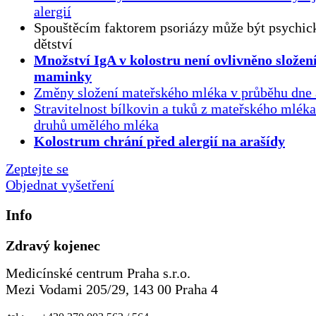
alergií
Spouštěcím faktorem psoriázy může být psychick
dětství
Množství IgA v kolostru není ovlivněno složen
maminky
Změny složení mateřského mléka v průběhu dne 
Stravitelnost bílkovin a tuků z mateřského mlék
druhů umělého mléka
Kolostrum chrání před alergií na arašídy
Zeptejte se
Objednat vyšetření
Info
Zdravý kojenec
Medicínské centrum Praha s.r.o.
Mezi Vodami 205/29, 143 00 Praha 4