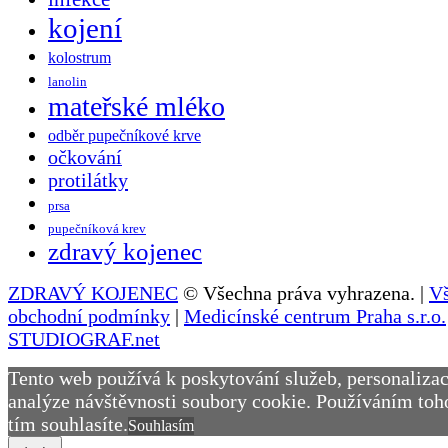
kojení
kolostrum
lanolin
mateřské mléko
odběr pupečníkové krve
očkování
protilátky
prsa
pupečníková krev
zdravý kojenec
ZDRAVÝ KOJENEC
© Všechna práva vyhrazena. |
V
obchodní podmínky
|
Medicínské centrum Praha s.r.o.
STUDIOGRAF.net
Tento web používá k poskytování služeb, personalizac
analýze návštěvnosti soubory cookie. Používáním toh
tím souhlasíte.
Souhlasím