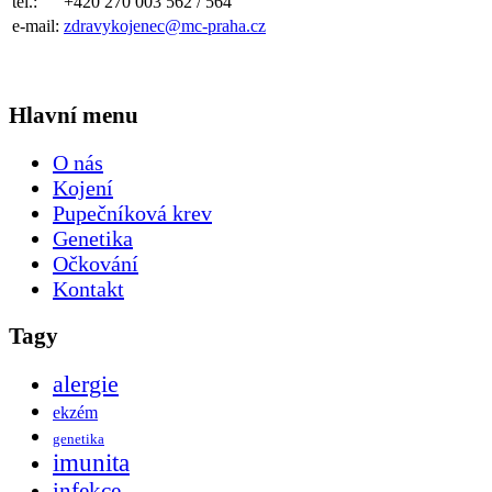
tel.:
+420 270 003 562 / 564
e-mail:
zdravykojenec@mc-praha.cz
Hlavní menu
O nás
Kojení
Pupečníková krev
Genetika
Očkování
Kontakt
Tagy
alergie
ekzém
genetika
imunita
infekce