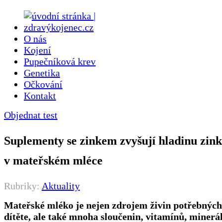
O nás
Kojení
Pupečníková krev
Genetika
Očkování
Kontakt
Objednat test
Suplementy se zinkem zvyšují hladinu zin
v mateřském mléce
Rubriky:
Aktuality
Mateřské mléko je nejen zdrojem živin potřebných
dítěte, ale také mnoha sloučenin, vitamínů, minerá