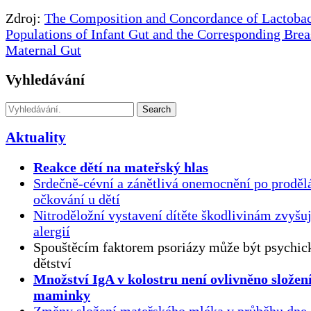
Zdroj:
The Composition and Concordance of Lactobac
Populations of Infant Gut and the Corresponding Bre
Maternal Gut
Vyhledávání
Search
Aktuality
Reakce dětí na mateřský hlas
Srdečně-cévní a zánětlivá onemocnění po proděl
očkování u dětí
Nitroděložní vystavení dítěte škodlivinám zvyšuj
alergií
Spouštěcím faktorem psoriázy může být psychick
dětství
Množství IgA v kolostru není ovlivněno složen
maminky