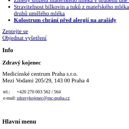
Změny složení mateřského mléka v průběhu dne 
Stravitelnost bílkovin a tuků z mateřského mlék
druhů umělého mléka
Kolostrum chrání před alergií na arašídy
Zeptejte se
Objednat vyšetření
Info
Zdravý kojenec
Medicínské centrum Praha s.r.o.
Mezi Vodami 205/29, 143 00 Praha 4
tel.:
+420 270 003 562 / 564
e-mail:
zdravykojenec@mc-praha.cz
Hlavní menu