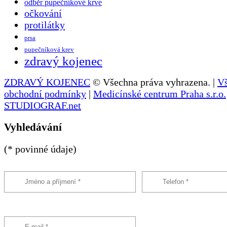
odběr pupečníkové krve
očkování
protilátky
prsa
pupečníková krev
zdravý kojenec
ZDRAVÝ KOJENEC
© Všechna práva vyhrazena. |
V
obchodní podmínky
|
Medicínské centrum Praha s.r.o.
STUDIOGRAF.net
Vyhledávání
(* povinné údaje)