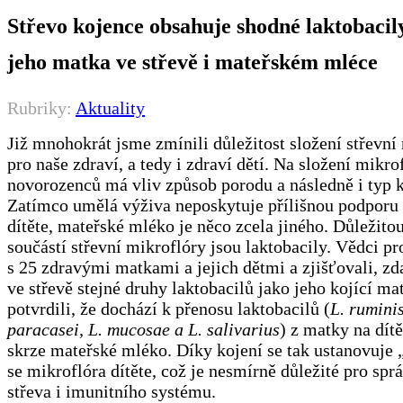
Střevo kojence obsahuje shodné laktobacil
jeho matka ve střevě i mateřském mléce
Rubriky:
Aktuality
Již mnohokrát jsme zmínili důležitost složení střevní
pro naše zdraví, a tedy i zdraví dětí. Na složení mikro
novorozenců má vliv způsob porodu a následně i typ 
Zatímco umělá výživa neposkytuje přílišnou podporu
dítěte, mateřské mléko je něco zcela jiného. Důležito
součástí střevní mikroflóry jsou laktobacily. Vědci pr
s 25 zdravými matkami a jejich dětmi a zjišťovali, z
ve střevě stejné druhy laktobacilů jako jeho kojící ma
potvrdili, že dochází k přenosu laktobacilů (
L. ruminis
paracasei, L. mucosae a L. salivarius
) z matky na dítě
skrze mateřské mléko. Díky kojení se tak ustanovuje „
se mikroflóra dítěte, což je nesmírně důležité pro spr
střeva i imunitního systému.