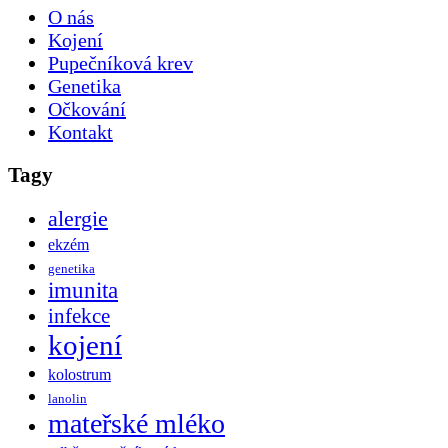
O nás
Kojení
Pupečníková krev
Genetika
Očkování
Kontakt
Tagy
alergie
ekzém
genetika
imunita
infekce
kojení
kolostrum
lanolin
mateřské mléko