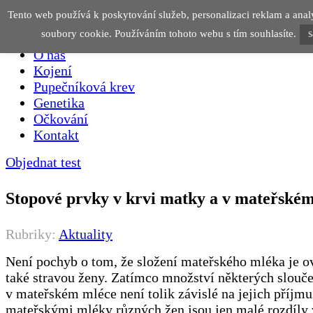
Tento web používá k poskytování služeb, personalizaci reklam a anal
soubory cookie. Používáním tohoto webu s tím souhlasíte.
S
O nás
Kojení
Pupečníková krev
Genetika
Očkování
Kontakt
Objednat test
Stopové prvky v krvi matky a v mateřské
Rubriky:
Aktuality
Není pochyb o tom, že složení mateřského mléka je o
také stravou ženy. Zatímco množství některých slouče
v mateřském mléce není tolik závislé na jejich příjm
mateřskými mléky různých žen jsou jen malé rozdíly 