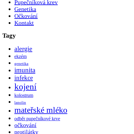
Pupečníková krev
Genetika
Očkování
Kontakt
Tagy
alergie
ekzém
genetika
imunita
infekce
kojení
kolostrum
lanolin
mateřské mléko
odběr pupečníkové krve
očkování
protilátky