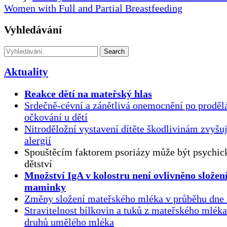
Women with Full and Partial Breastfeeding
Vyhledávání
Search
Aktuality
Reakce dětí na mateřský hlas
Srdečně-cévní a zánětlivá onemocnění po proděl
očkování u dětí
Nitroděložní vystavení dítěte škodlivinám zvyšuj
alergií
Spouštěcím faktorem psoriázy může být psychick
dětství
Množství IgA v kolostru není ovlivněno složen
maminky
Změny složení mateřského mléka v průběhu dne 
Stravitelnost bílkovin a tuků z mateřského mlék
druhů umělého mléka