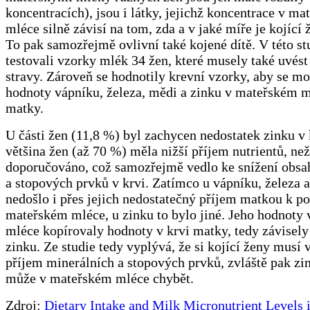
koncentracích), jsou i látky, jejichž koncentrace v m
mléce silně závisí na tom, zda a v jaké míře je kojící 
To pak samozřejmě ovlivní také kojené dítě. V této stu
testovali vzorky mlék 34 žen, které musely také uvést
stravy. Zároveň se hodnotily krevní vzorky, aby se m
hodnoty vápníku, železa, mědi a zinku v mateřském m
matky.
U části žen (11,8 %) byl zachycen nedostatek zinku v 
většina žen (až 70 %) měla nižší příjem nutrientů, než
doporučováno, což samozřejmě vedlo ke snížení obsa
a stopových prvků v krvi. Zatímco u vápníku, železa 
nedošlo i přes jejich nedostatečný příjem matkou k po
mateřském mléce, u zinku to bylo jiné. Jeho hodnoty
mléce kopírovaly hodnoty v krvi matky, tedy závisely
zinku. Ze studie tedy vyplývá, že si kojící ženy musí v
příjem minerálních a stopových prvků, zvláště pak zin
může v mateřském mléce chybět.
Zdroj:
Dietary Intake and Milk Micronutrient Levels 