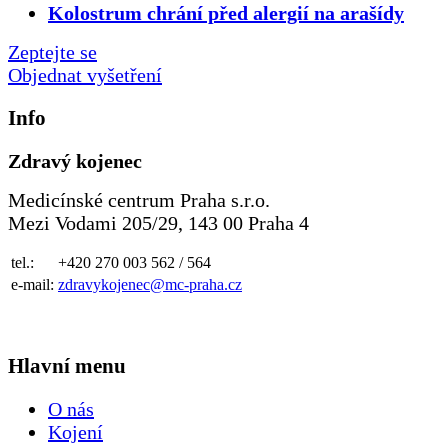
Kolostrum chrání před alergií na arašídy
Zeptejte se
Objednat vyšetření
Info
Zdravý kojenec
Medicínské centrum Praha s.r.o.
Mezi Vodami 205/29, 143 00 Praha 4
tel.:
+420 270 003 562 / 564
e-mail:
zdravykojenec@mc-praha.cz
Hlavní menu
O nás
Kojení