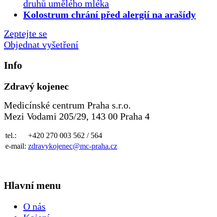
druhů umělého mléka
Kolostrum chrání před alergií na arašídy
Zeptejte se
Objednat vyšetření
Info
Zdravý kojenec
Medicínské centrum Praha s.r.o.
Mezi Vodami 205/29, 143 00 Praha 4
tel.:
+420 270 003 562 / 564
e-mail:
zdravykojenec@mc-praha.cz
Hlavní menu
O nás