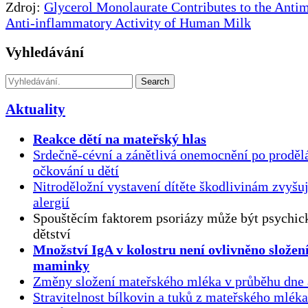
Zdroj:
Glycerol Monolaurate Contributes to the Antim
Anti-inflammatory Activity of Human Milk
Vyhledávání
Search
Aktuality
Reakce dětí na mateřský hlas
Srdečně-cévní a zánětlivá onemocnění po proděl
očkování u dětí
Nitroděložní vystavení dítěte škodlivinám zvyšuj
alergií
Spouštěcím faktorem psoriázy může být psychick
dětství
Množství IgA v kolostru není ovlivněno složen
maminky
Změny složení mateřského mléka v průběhu dne 
Stravitelnost bílkovin a tuků z mateřského mlék