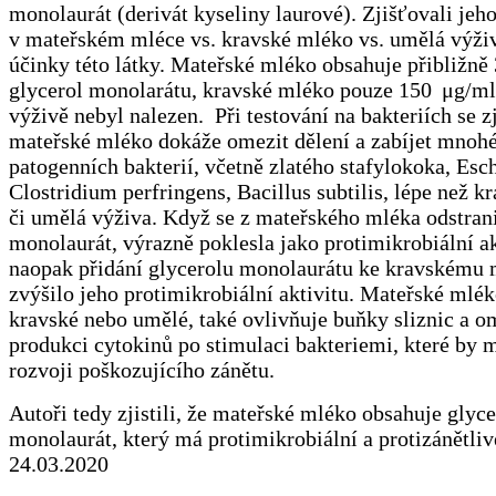
monolaurát (derivát kyseliny laurové). Zjišťovali jeh
v mateřském mléce vs. kravské mléko vs. umělá výživ
účinky této látky. Mateřské mléko obsahuje přibližn
glycerol monolarátu, kravské mléko pouze 150 μg/ml
výživě nebyl nalezen. Při testování na bakteriích se zj
mateřské mléko dokáže omezit dělení a zabíjet mnoh
patogenních bakterií, včetně zlatého stafylokoka, Esch
Clostridium perfringens, Bacillus subtilis, lépe než 
či umělá výživa. Když se z mateřského mléka odstrani
monolaurát, výrazně poklesla jako protimikrobiální ak
naopak přidání glycerolu monolaurátu ke kravskému
zvýšilo jeho protimikrobiální aktivitu. Mateřské mlék
kravské nebo umělé, také ovlivňuje buňky sliznic a o
produkci cytokinů po stimulaci bakteriemi, které by 
rozvoji poškozujícího zánětu.
Autoři tedy zjistili, že mateřské mléko obsahuje glyce
monolaurát, který má protimikrobiální a protizánětliv
24.03.2020