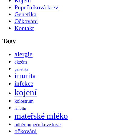
Kojení
Pupečníková krev
Genetika
Očkování
Kontakt
Tagy
alergie
ekzém
genetika
imunita
infekce
kojení
kolostrum
lanolin
mateřské mléko
odběr pupečníkové krve
očkování