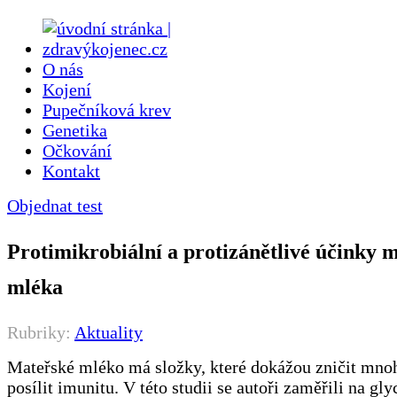
O nás
Kojení
Pupečníková krev
Genetika
Očkování
Kontakt
Objednat test
Protimikrobiální a protizánětlivé účinky 
mléka
Rubriky:
Aktuality
Mateřské mléko má složky, které dokážou zničit mno
posílit imunitu. V této studii se autoři zaměřili na gly