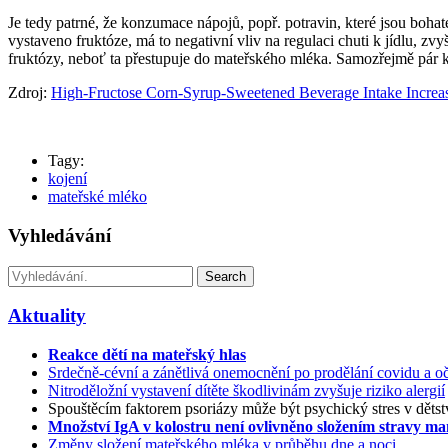
Je tedy patrné, že konzumace nápojů, popř. potravin, které jsou bohat
vystaveno fruktóze, má to negativní vliv na regulaci chuti k jídlu, z
fruktózy, neboť ta přestupuje do mateřského mléka. Samozřejmě pár
Zdroj:
High-Fructose Corn-Syrup-Sweetened Beverage Intake Increas
Tagy:
kojení
mateřské mléko
Vyhledávání
Search
Aktuality
Reakce dětí na mateřský hlas
Srdečně-cévní a zánětlivá onemocnění po prodělání covidu a oč
Nitroděložní vystavení dítěte škodlivinám zvyšuje riziko alergií
Spouštěcím faktorem psoriázy může být psychický stres v dětst
Množství IgA v kolostru není ovlivněno složením stravy m
Změny složení mateřského mléka v průběhu dne a noci