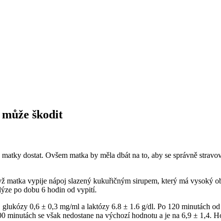
 může škodit
od matky dostat. Ovšem matka by měla dbát na to, aby se správně strav
ž matka vypije nápoj slazený kukuřičným sirupem, který má vysoký obs
ýze po dobu 6 hodin od vypití.
 glukózy 0,6 ± 0,3 mg/ml a laktózy 6.8 ± 1.6 g/dl. Po 120 minutách od
300 minutách se však nedostane na výchozí hodnotu a je na 6,9 ± 1,4. H