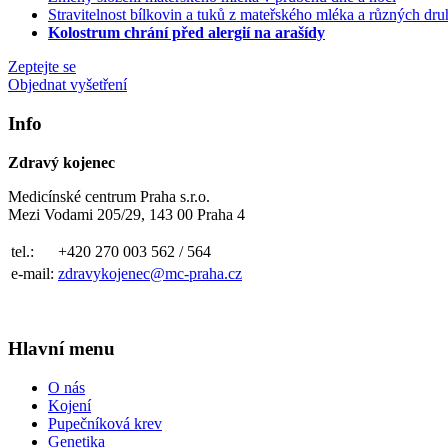
Stravitelnost bílkovin a tuků z mateřského mléka a různých d
Kolostrum chrání před alergií na arašídy
Zeptejte se
Objednat vyšetření
Info
Zdravý kojenec
Medicínské centrum Praha s.r.o.
Mezi Vodami 205/29, 143 00 Praha 4
tel.:
+420 270 003 562 / 564
e-mail:
zdravykojenec@mc-praha.cz
Hlavní menu
O nás
Kojení
Pupečníková krev
Genetika