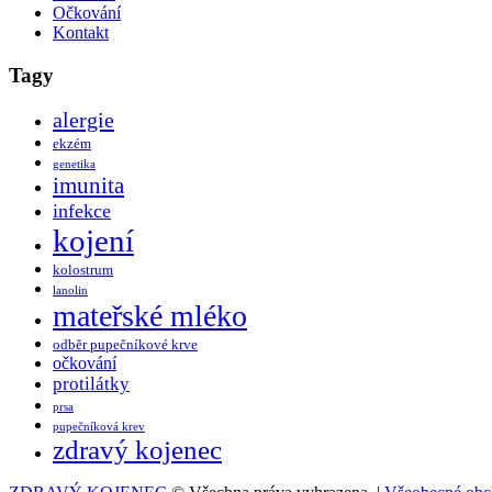
Očkování
Kontakt
Tagy
alergie
ekzém
genetika
imunita
infekce
kojení
kolostrum
lanolin
mateřské mléko
odběr pupečníkové krve
očkování
protilátky
prsa
pupečníková krev
zdravý kojenec