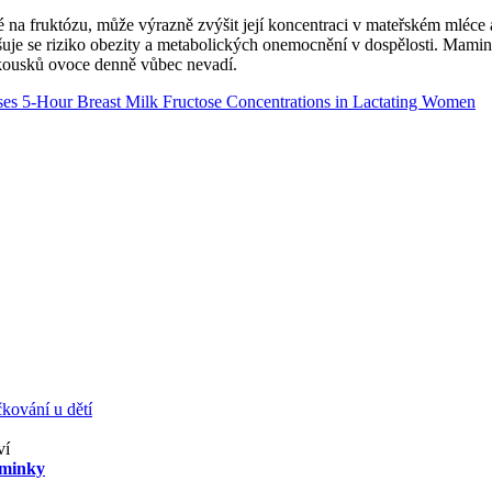
é na fruktózu, může výrazně zvýšit její koncentraci v mateřském mléce 
vyšuje se riziko obezity a metabolických onemocnění v dospělosti. Mamin
 kousků ovoce denně vůbec nevadí.
es 5-Hour Breast Milk Fructose Concentrations in Lactating Women
kování u dětí
ví
aminky