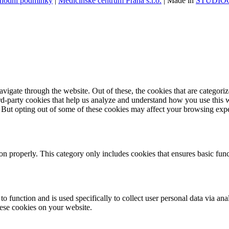
hodní podmínky
|
Medicínské centrum Praha s.r.o.
| Made in
STUDIOG
igate through the website. Out of these, the cookies that are categorize
hird-party cookies that help us analyze and understand how you use this 
. But opting out of some of these cookies may affect your browsing exp
ion properly. This category only includes cookies that ensures basic func
to function and is used specifically to collect user personal data via a
hese cookies on your website.