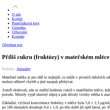
O nás
Kojení
Pupečníková krev
Genetika
Očkování
Kontakt
Objednat test
Příliš cukru (fruktózy) v mateřském mléce
Rubriky:
Aktuality
Mateřské mléko je pro dítě to nejlepší, co může v prvních měsících 
mohou některé chybět a jiné naopak přebývat.
Autoři sledovali, zda se změní hodnoty cukrů v mateřském mléce, kdy
porodu. Musely vypít slazený nápoj a pak dávaly vzorky mléka k anal
Základní, výchozí koncentrace fruktózy v mléce byla 5,0 ± 1,3 µg/ml,
po 180 minutách dosahuje 9,4 ± 1,9, po této době již opět klesá, po 