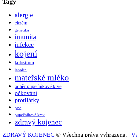
Tagy
alergie
ekzém
genetika
imunita
infekce
kojení
kolostrum
lanolin
mateřské mléko
odběr pupečníkové krve
očkování
protilátky
prsa
pupečníková krev
zdravý kojenec
ZDRAVÝ KOJENEC
© Všechna práva vyhrazena. |
V