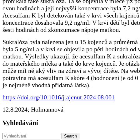
pronikala také sukralóza. Ta se objevila v mléce již p
dvou hodinách a její nejvyšší koncentrace byla 7,2 ng
Acesulfam K byl detekován také v krvi všech kojenců 
koncentrace dosahovala 9,2 ng/ml. V krvi dětí byl de
šesti hodinách od zkonzumace nápoje matkou.
Sukralóza byla nalezena jen u 15 kojenců a průměrná
byla 5 ng/ml a v krvi se objevila po pěti hodinách od 
matkou. Výsledky ukazují, že acesulfam K a sukralóza
do mateřského mléka a také do krve kojenců. Je otázk
může mít nějaký vliv na zdraví a vývoj dítěte. Na we
potravina má acesulfam K skóre 4 (hodnocení je od 0 
je nejméně vhodná přídatná látka).
https://doi.org/10.1016/j.ajcnut.2024.08.001
12.8.2024; Holmannová
Vyhledávání
Search