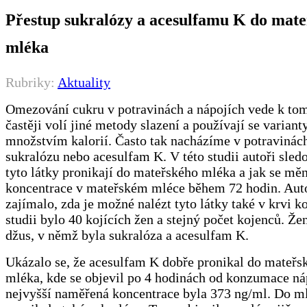
Přestup sukralózy a acesulfamu K do mat
mléka
Rubriky:
Aktuality
Omezování cukru v potravinách a nápojích vede k tom
častěji volí jiné metody slazení a používají se varian
množstvím kalorií. Často tak nacházíme v potravinách
sukralózu nebo acesulfam K. V této studii autoři sledo
tyto látky pronikají do mateřského mléka a jak se měn
koncentrace v mateřském mléce během 72 hodin. Aut
zajímalo, zda je možné nalézt tyto látky také v krvi k
studii bylo 40 kojících žen a stejný počet kojenců. Že
džus, v němž byla sukralóza a acesulfam K.
Ukázalo se, že acesulfam K dobře pronikal do mateřs
mléka, kde se objevil po 4 hodinách od konzumace ná
nejvyšší naměřená koncentrace byla 373 ng/ml. Do m