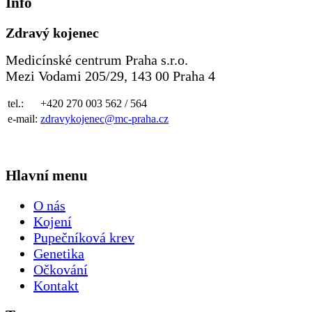
Info
Zdravý kojenec
Medicínské centrum Praha s.r.o.
Mezi Vodami 205/29, 143 00 Praha 4
tel.:
+420 270 003 562 / 564
e-mail:
zdravykojenec@mc-praha.cz
Hlavní menu
O nás
Kojení
Pupečníková krev
Genetika
Očkování
Kontakt