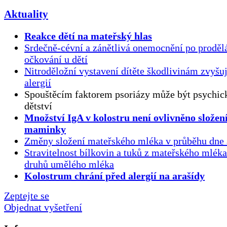
Aktuality
Reakce dětí na mateřský hlas
Srdečně-cévní a zánětlivá onemocnění po proděl
očkování u dětí
Nitroděložní vystavení dítěte škodlivinám zvyšuj
alergií
Spouštěcím faktorem psoriázy může být psychick
dětství
Množství IgA v kolostru není ovlivněno složen
maminky
Změny složení mateřského mléka v průběhu dne 
Stravitelnost bílkovin a tuků z mateřského mlék
druhů umělého mléka
Kolostrum chrání před alergií na arašídy
Zeptejte se
Objednat vyšetření