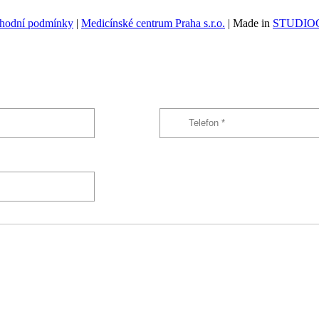
hodní podmínky
|
Medicínské centrum Praha s.r.o.
| Made in
STUDIOG