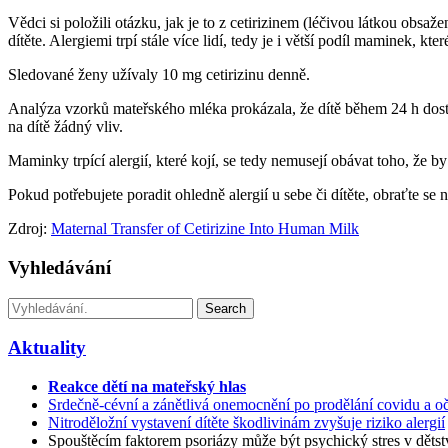
Vědci si položili otázku, jak je to z cetirizinem (léčivou látkou obsa
dítěte. Alergiemi trpí stále více lidí, tedy je i větší podíl maminek, kter
Sledované ženy užívaly 10 mg cetirizinu denně.
Analýza vzorků mateřského mléka prokázala, že dítě během 24 h dosta
na dítě žádný vliv.
Maminky trpící alergií, které kojí, se tedy nemusejí obávat toho, že by 
Pokud potřebujete poradit ohledně alergií u sebe či dítěte, obraťte se
Zdroj:
Maternal Transfer of Cetirizine Into Human Milk
Vyhledávání
Search
Aktuality
Reakce dětí na mateřský hlas
Srdečně-cévní a zánětlivá onemocnění po prodělání covidu a oč
Nitroděložní vystavení dítěte škodlivinám zvyšuje riziko alergií
Spouštěcím faktorem psoriázy může být psychický stres v dětst