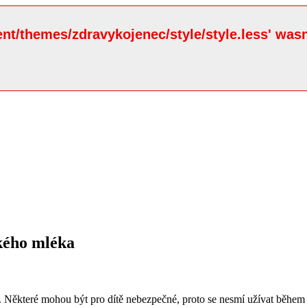
ent/themes/zdravykojenec/style/style.less' wasn
ského mléka
 Některé mohou být pro dítě nebezpečné, proto se nesmí užívat během k