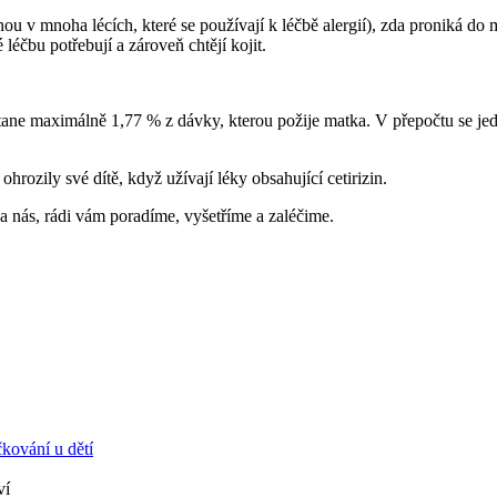
ženou v mnoha lécích, které se používají k léčbě alergií), zda proniká d
é léčbu potřebují a zároveň chtějí kojit.
ne maximálně 1,77 % z dávky, kterou požije matka. V přepočtu se jedná
ohrozily své dítě, když užívají léky obsahující cetirizin.
 na nás, rádi vám poradíme, vyšetříme a zaléčime.
kování u dětí
ví