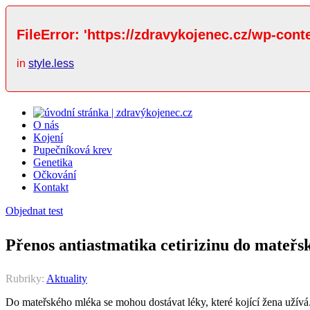
FileError: 'https://zdravykojenec.cz/wp-cont
in
style.less
O nás
Kojení
Pupečníková krev
Genetika
Očkování
Kontakt
Objednat test
Přenos antiastmatika cetirizinu do mateř
Rubriky:
Aktuality
Do mateřského mléka se mohou dostávat léky, které kojící žena užívá.