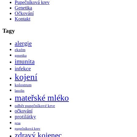
Pupečníková krev
Genetika
Očkování
Kontakt
Tagy
alergie
ekzém
genetika
imunita
infekce
kojení
kolostrum
lanolin
mateřské mléko
odběr pupečníkové krve
očkování
protilátky
prsa
pupečníková krev
zdravý kojenec