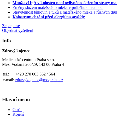
Množství IgA v kolostru není ovlivněno složením stravy m
Změny složení mateřského mléka v průběhu dne a noci
Stravitelnost bílkovin a tuků z mateřského mléka a různých d
Kolostrum chrání před alergií na arašídy
Zeptejte se
Objednat vyšetření
Info
Zdravý kojenec
Medicínské centrum Praha s.r.o.
Mezi Vodami 205/29, 143 00 Praha 4
tel.:
+420 270 003 562 / 564
e-mail:
zdravykojenec@mc-praha.cz
Hlavní menu
O nás
Kojení