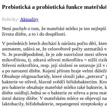
Prebiotická a probiotická funkce mateřsk
Rubriky:
Aktuality
Není pochyb o tom, že mateřské mléko je ten nejlepší
života dítěte, a to i do dospělosti.
V posledních letech dochází k nárůstu počtu dětí, které
astmatem, udává se, že celosvětově počty astmatiků v
%. Je pravděpodobné, že je zde souvislost mezi střevn
mikroflórou, tj. zdravá střevní mikroflóra = nižší rizi
Střevní mikroflóra, resp. její složení se ustavuje již 
a po narození dítěte. Kojení přitom hraje velmi důležit
Obsahuje oligosacharidy, které slouží jako „potrava“ 
bakterie ve střevě, hlavně svědčí bifidobakteriím. Kr
pro bakterie obsahuje mateřské mléko také bakterie, k
dítěte osídlují.Jedná se o bakterie ze střeva a prsu ma
ústní dutiny dítěte. V mateřském mléce se objevují na
laktobacily, bifidobakterie, nepatogenní streptokoky a