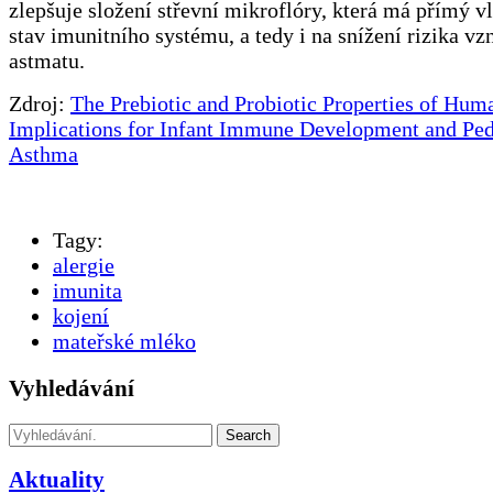
zlepšuje složení střevní mikroflóry, která má přímý vl
stav imunitního systému, a tedy i na snížení rizika vzn
astmatu.
Zdroj:
The Prebiotic and Probiotic Properties of Hum
Implications for Infant Immune Development and Ped
Asthma
Tagy:
alergie
imunita
kojení
mateřské mléko
Vyhledávání
Search
Aktuality