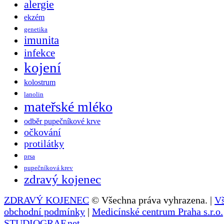
alergie
ekzém
genetika
imunita
infekce
kojení
kolostrum
lanolin
mateřské mléko
odběr pupečníkové krve
očkování
protilátky
prsa
pupečníková krev
zdravý kojenec
ZDRAVÝ KOJENEC
© Všechna práva vyhrazena. |
V
obchodní podmínky
|
Medicínské centrum Praha s.r.o.
STUDIOGRAF.net