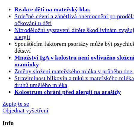
Reakce dětí na mateřský hlas
Srdečně-cévní a zánětlivá onemocnění po proděl
očkování u dětí
Nitroděložní vystavení dítěte škodlivinám zvyšuj
alergií
Spouštěcím faktorem psoriázy může být psychick
dětství
Množství IgA v kolostru není ovlivněno složen
maminky
Změny složení mateřského mléka v průběhu dne 
Stravitelnost bílkovin a tuků z mateřského mlék
druhů umělého mléka
Kolostrum chrání před alergií na arašídy
Zeptejte se
Objednat vyšetření
Info