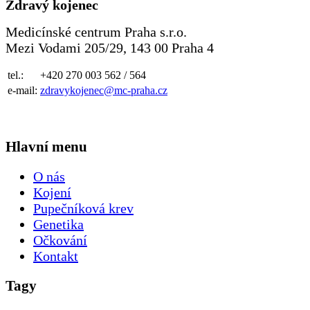
Zdravý kojenec
Medicínské centrum Praha s.r.o.
Mezi Vodami 205/29, 143 00 Praha 4
tel.:
+420 270 003 562 / 564
e-mail:
zdravykojenec@mc-praha.cz
Hlavní menu
O nás
Kojení
Pupečníková krev
Genetika
Očkování
Kontakt
Tagy