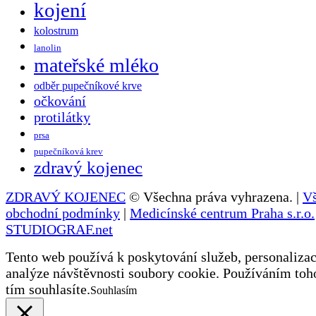
kojení
kolostrum
lanolin
mateřské mléko
odběr pupečníkové krve
očkování
protilátky
prsa
pupečníková krev
zdravý kojenec
ZDRAVÝ KOJENEC
© Všechna práva vyhrazena. |
V
obchodní podmínky
|
Medicínské centrum Praha s.r.o.
STUDIOGRAF.net
Tento web používá k poskytování služeb, personalizac
analýze návštěvnosti soubory cookie. Používáním toh
tím souhlasíte.
Souhlasím