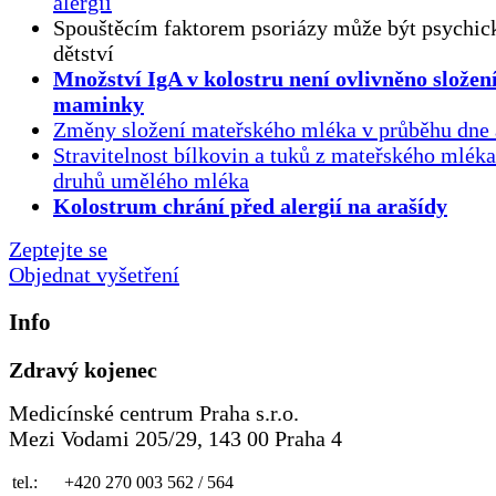
alergií
Spouštěcím faktorem psoriázy může být psychick
dětství
Množství IgA v kolostru není ovlivněno složen
maminky
Změny složení mateřského mléka v průběhu dne 
Stravitelnost bílkovin a tuků z mateřského mlék
druhů umělého mléka
Kolostrum chrání před alergií na arašídy
Zeptejte se
Objednat vyšetření
Info
Zdravý kojenec
Medicínské centrum Praha s.r.o.
Mezi Vodami 205/29, 143 00 Praha 4
tel.:
+420 270 003 562 / 564