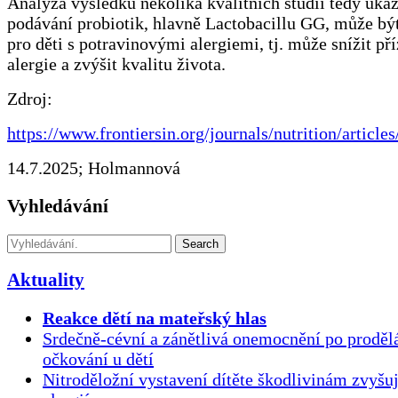
Analýza výsledků několika kvalitních studií tedy ukaz
podávání probiotik, hlavně Lactobacillu GG, může bý
pro děti s potravinovými alergiemi, tj. může snížit př
alergie a zvýšit kvalitu života.
Zdroj:
https://www.frontiersin.org/journals/nutrition/articl
14.7.2025; Holmannová
Vyhledávání
Search
Aktuality
Reakce dětí na mateřský hlas
Srdečně-cévní a zánětlivá onemocnění po proděl
očkování u dětí
Nitroděložní vystavení dítěte škodlivinám zvyšuj