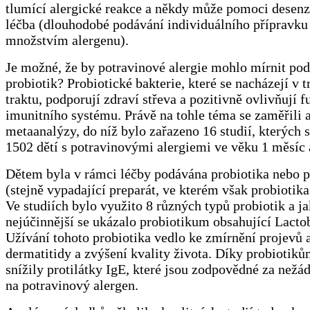
tlumící alergické reakce a někdy může pomoci desenz
léčba (dlouhodobé podávání individuálního přípravk
množstvím alergenu).
Je možné, že by potravinové alergie mohlo mírnit po
probiotik? Probiotické bakterie, které se nacházejí v 
traktu, podporují zdraví střeva a pozitivně ovlivňují 
imunitního systému. Právě na tohle téma se zaměřili a
metaanalýzy, do níž bylo zařazeno 16 studií, kterých s
1502 dětí s potravinovými alergiemi ve věku 1 měsíc a
Dětem byla v rámci léčby podávána probiotika nebo 
(stejně vypadající preparát, ve kterém však probiotika
Ve studiích bylo využito 8 různých typů probiotik a j
nejúčinnější se ukázalo probiotikum obsahující Lacto
Užívání tohoto probiotika vedlo ke zmírnění projevů 
dermatitidy a zvýšení kvality života. Díky probiotiků
snížily protilátky IgE, které jsou zodpovědné za nežá
na potravinový alergen.