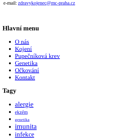
e-mail:
zdravykojenec@mc-praha.cz
Hlavní menu
O nás
Kojení
Pupečníková krev
Genetika
Očkování
Kontakt
Tagy
alergie
ekzém
genetika
imunita
infekce