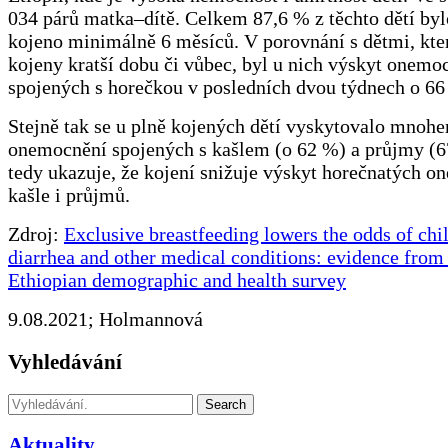
034 párů matka–dítě. Celkem 87,6 % z těchto dětí byl
kojeno minimálně 6 měsíců. V porovnání s dětmi, kte
kojeny kratší dobu či vůbec, byl u nich výskyt onemo
spojených s horečkou v posledních dvou týdnech o 66
Stejně tak se u plně kojených dětí vyskytovalo mno
onemocnění spojených s kašlem (o 62 %) a průjmy (6
tedy ukazuje, že kojení snižuje výskyt horečnatých o
kašle i průjmů.
Zdroj:
Exclusive breastfeeding lowers the odds of ch
diarrhea and other medical conditions: evidence from
Ethiopian demographic and health survey
9.08.2021; Holmannová
Vyhledávání
Search
Aktuality