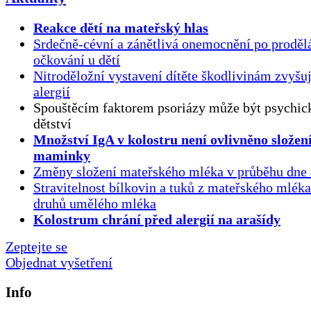
Reakce dětí na mateřský hlas
Srdečně-cévní a zánětlivá onemocnění po proděl
očkování u dětí
Nitroděložní vystavení dítěte škodlivinám zvyšuj
alergií
Spouštěcím faktorem psoriázy může být psychick
dětství
Množství IgA v kolostru není ovlivněno složen
maminky
Změny složení mateřského mléka v průběhu dne 
Stravitelnost bílkovin a tuků z mateřského mlék
druhů umělého mléka
Kolostrum chrání před alergií na arašídy
Zeptejte se
Objednat vyšetření
Info