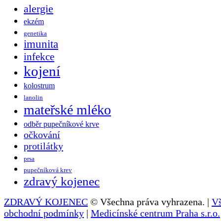
alergie
ekzém
genetika
imunita
infekce
kojení
kolostrum
lanolin
mateřské mléko
odběr pupečníkové krve
očkování
protilátky
prsa
pupečníková krev
zdravý kojenec
ZDRAVÝ KOJENEC
© Všechna práva vyhrazena. |
V
obchodní podmínky
|
Medicínské centrum Praha s.r.o.