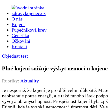
O nás
Kojení
Pupečníková krev
Genetika
Očkování
Kontakt
Objednat test
Plné kojení snižuje výskyt nemocí u kojen
Rubriky:
Aktuality
Je nesporné, že kojení je pro dítě velmi důležité. Ma
neobsahuje pouze energii, ale také mnoho látek podpo
vývoj a obranyschopnost. Prospěšnost kojení byla zji
Etiopii, kde je vysoká nemocnost i úmrtnost dětí. Ve s