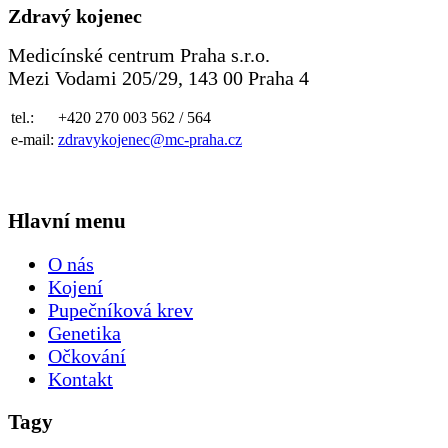
Zdravý kojenec
Medicínské centrum Praha s.r.o.
Mezi Vodami 205/29, 143 00 Praha 4
tel.:
+420 270 003 562 / 564
e-mail:
zdravykojenec@mc-praha.cz
Hlavní menu
O nás
Kojení
Pupečníková krev
Genetika
Očkování
Kontakt
Tagy