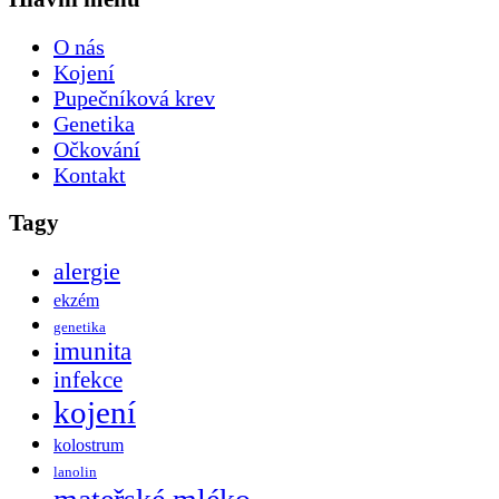
O nás
Kojení
Pupečníková krev
Genetika
Očkování
Kontakt
Tagy
alergie
ekzém
genetika
imunita
infekce
kojení
kolostrum
lanolin