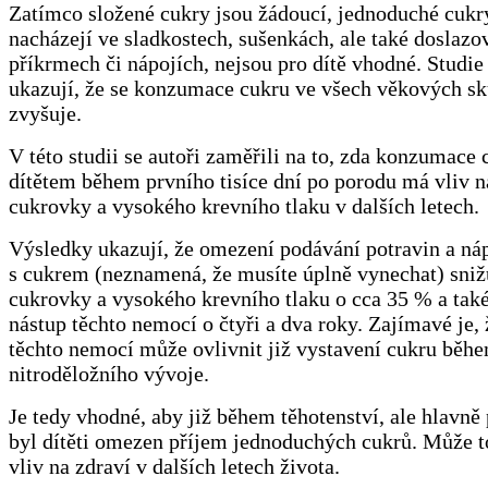
Zatímco složené cukry jsou žádoucí, jednoduché cukry
nacházejí ve sladkostech, sušenkách, ale také doslaz
příkrmech či nápojích, nejsou pro dítě vhodné. Studie
ukazují, že se konzumace cukru ve všech věkových s
zvyšuje.
V této studii se autoři zaměřili na to, zda konzumace 
dítětem během prvního tisíce dní po porodu má vliv n
cukrovky a vysokého krevního tlaku v dalších letech.
Výsledky ukazují, že omezení podávání potravin a ná
s cukrem (neznamená, že musíte úplně vynechat) snižu
cukrovky a vysokého krevního tlaku o cca 35 % a tak
nástup těchto nemocí o čtyři a dva roky. Zajímavé je,
těchto nemocí může ovlivnit již vystavení cukru běh
nitroděložního vývoje.
Je tedy vhodné, aby již během těhotenství, ale hlavně
byl dítěti omezen příjem jednoduchých cukrů. Může t
vliv na zdraví v dalších letech života.