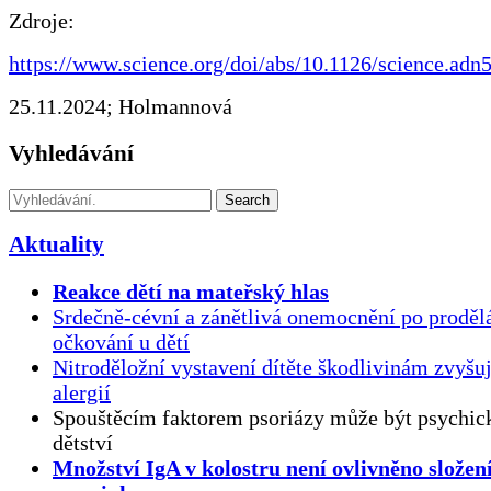
Zdroje:
https://www.science.org/doi/abs/10.1126/science.adn
25.11.2024; Holmannová
Vyhledávání
Search
Aktuality
Reakce dětí na mateřský hlas
Srdečně-cévní a zánětlivá onemocnění po proděl
očkování u dětí
Nitroděložní vystavení dítěte škodlivinám zvyšuj
alergií
Spouštěcím faktorem psoriázy může být psychick
dětství
Množství IgA v kolostru není ovlivněno složen