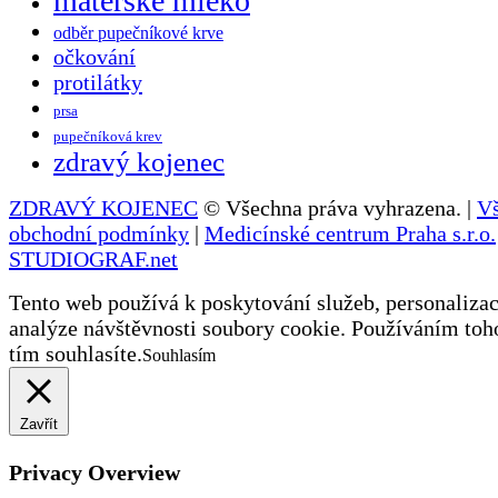
mateřské mléko
odběr pupečníkové krve
očkování
protilátky
prsa
pupečníková krev
zdravý kojenec
ZDRAVÝ KOJENEC
© Všechna práva vyhrazena. |
V
obchodní podmínky
|
Medicínské centrum Praha s.r.o.
STUDIOGRAF.net
Tento web používá k poskytování služeb, personalizac
analýze návštěvnosti soubory cookie. Používáním toh
tím souhlasíte.
Souhlasím
Zavřít
Privacy Overview