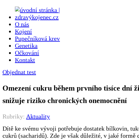
O nás
Kojení
Pupečníková krev
Genetika
Očkování
Kontakt
Objednat test
Omezení cukru během prvního tisíce dní ž
snižuje riziko chronických onemocnění
Rubriky:
Aktuality
Dítě ke svému vývoji potřebuje dostatek bílkovin, tuků
cukrů (sacharidů). Zde je však důležité, v jaké formě 