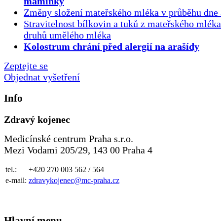
maminky
Změny složení mateřského mléka v průběhu dne 
Stravitelnost bílkovin a tuků z mateřského mlék
druhů umělého mléka
Kolostrum chrání před alergií na arašídy
Zeptejte se
Objednat vyšetření
Info
Zdravý kojenec
Medicínské centrum Praha s.r.o.
Mezi Vodami 205/29, 143 00 Praha 4
tel.:
+420 270 003 562 / 564
e-mail:
zdravykojenec@mc-praha.cz
Hlavní menu