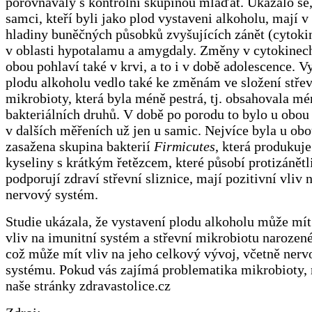
porovnávaly s kontrolní skupinou mláďat. Ukázalo se,
samci, kteří byli jako plod vystaveni alkoholu, mají 
hladiny buněčných působků zvyšujících zánět (cytoki
v oblasti hypotalamu a amygdaly. Změny v cytokinec
obou pohlaví také v krvi, a to i v době adolescence. V
plodu alkoholu vedlo také ke změnám ve složení stře
mikrobioty, která byla méně pestrá, tj. obsahovala mé
bakteriálních druhů. V době po porodu to bylo u obou
v dalších měřeních už jen u samic. Nejvíce byla u ob
zasažena skupina bakterií
Firmicutes
, která produkuj
kyseliny s krátkým řetězcem, které působí protizánětl
podporují zdraví střevní sliznice, mají pozitivní vliv 
nervový systém.
Studie ukázala, že vystavení plodu alkoholu může mít
vliv na imunitní systém a střevní mikrobiotu narozené
což může mít vliv na jeho celkový vývoj, včetně ner
systému. Pokud vás zajímá problematika mikrobioty, 
naše stránky zdravastolice.cz