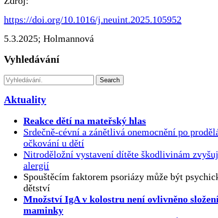
Zdroj:
https://doi.org/10.1016/j.neuint.2025.105952
5.3.2025; Holmannová
Vyhledávání
Search
Aktuality
Reakce dětí na mateřský hlas
Srdečně-cévní a zánětlivá onemocnění po proděl
očkování u dětí
Nitroděložní vystavení dítěte škodlivinám zvyšuj
alergií
Spouštěcím faktorem psoriázy může být psychick
dětství
Množství IgA v kolostru není ovlivněno složen
maminky