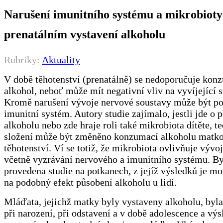
Narušení imunitního systému a mikrobioty
prenatálním vystavení alkoholu
Rubriky:
Aktuality
V době těhotenství (prenatálně) se nedoporučuje kon
alkohol, neboť může mít negativní vliv na vyvíjející s
Kromě narušení vývoje nervové soustavy může být po
imunitní systém. Autory studie zajímalo, jestli jde o 
alkoholu nebo zde hraje roli také mikrobiota dítěte, te
složení může být změněno konzumací alkoholu matk
těhotenství. Ví se totiž, že mikrobiota ovlivňuje vývoj
včetně vyzrávání nervového a imunitního systému. By
provedena studie na potkanech, z jejíž výsledků je m
na podobný efekt působení alkoholu u lidí.
Mláďata, jejichž matky byly vystaveny alkoholu, byla
při narození, při odstavení a v době adolescence a výs