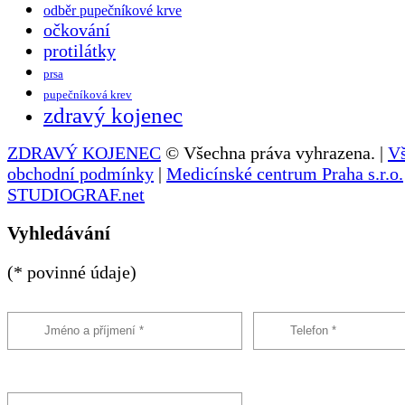
odběr pupečníkové krve
očkování
protilátky
prsa
pupečníková krev
zdravý kojenec
ZDRAVÝ KOJENEC
© Všechna práva vyhrazena. |
V
obchodní podmínky
|
Medicínské centrum Praha s.r.o.
STUDIOGRAF.net
Vyhledávání
(* povinné údaje)