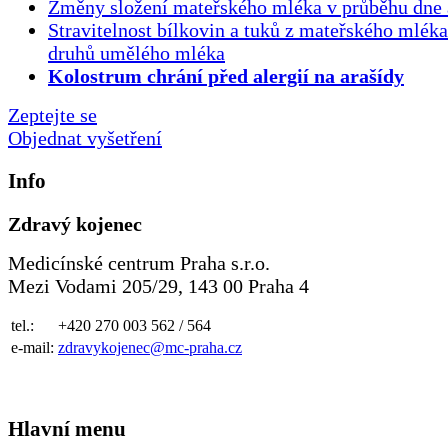
Změny složení mateřského mléka v průběhu dne 
Stravitelnost bílkovin a tuků z mateřského mlék
druhů umělého mléka
Kolostrum chrání před alergií na arašídy
Zeptejte se
Objednat vyšetření
Info
Zdravý kojenec
Medicínské centrum Praha s.r.o.
Mezi Vodami 205/29, 143 00 Praha 4
tel.:
+420 270 003 562 / 564
e-mail:
zdravykojenec@mc-praha.cz
Hlavní menu