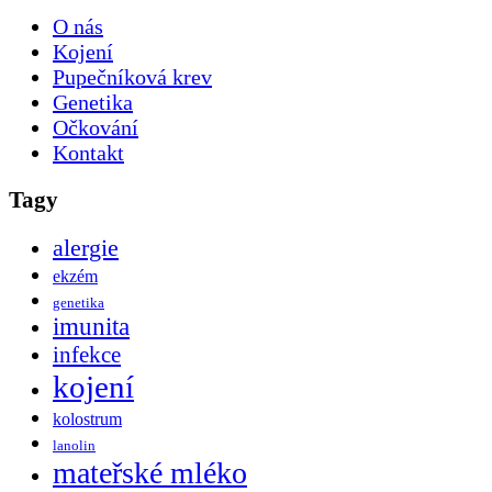
O nás
Kojení
Pupečníková krev
Genetika
Očkování
Kontakt
Tagy
alergie
ekzém
genetika
imunita
infekce
kojení
kolostrum
lanolin
mateřské mléko