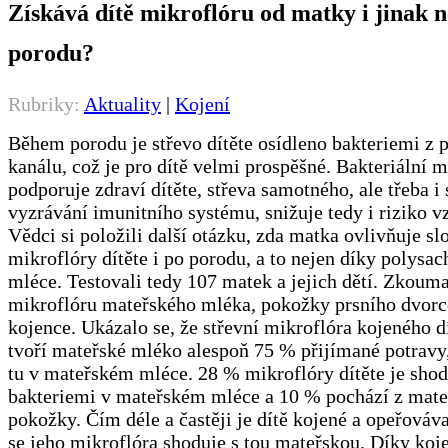
Získává dítě mikroflóru od matky i jinak 
porodu?
Rubriky:
Aktuality
|
Kojení
Během porodu je střevo dítěte osídleno bakteriemi z 
kanálu, což je pro dítě velmi prospěšné. Bakteriální m
podporuje zdraví dítěte, střeva samotného, ale třeba i
vyzrávání imunitního systému, snižuje tedy i riziko vz
Vědci si položili další otázku, zda matka ovlivňuje sl
mikroflóry dítěte i po porodu, a to nejen díky polysa
mléce. Testovali tedy 107 matek a jejich dětí. Zkouma
mikroflóru mateřského mléka, pokožky prsního dvorce
kojence. Ukázalo se, že střevní mikroflóra kojeného d
tvoří mateřské mléko alespoň 75 % přijímané potravy
tu v mateřském mléce. 28 % mikroflóry dítěte je shod
bakteriemi v mateřském mléce a 10 % pochází z mate
pokožky. Čím déle a častěji je dítě kojené a opeřováv
se jeho mikroflóra shoduje s tou mateřskou. Díky koje