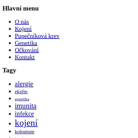
Hlavní menu
O nás
Kojení
Pupečníková krev
Genetika
Očkování
Kontakt
Tagy
alergie
ekzém
genetika
imunita
infekce
kojení
kolostrum