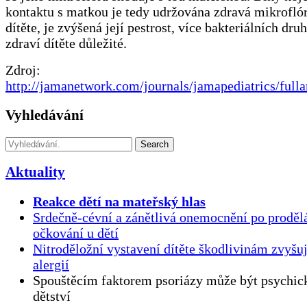
kontaktu s matkou je tedy udržována zdravá mikroflór
dítěte, je zvýšená její pestrost, více bakteriálních druh
zdraví dítěte důležité.
Zdroj:
http://jamanetwork.com/journals/jamapediatrics/fulla
Vyhledávání
Search
Aktuality
Reakce dětí na mateřský hlas
Srdečně-cévní a zánětlivá onemocnění po proděl
očkování u dětí
Nitroděložní vystavení dítěte škodlivinám zvyšuj
alergií
Spouštěcím faktorem psoriázy může být psychick
dětství