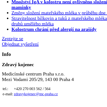
Množství IgA v kolostru není ovlivněno složen
maminky
Změny složení mateřského mléka v průběhu dne 
Stravitelnost bílkovin a tuků z mateřského mlék
druhů umělého mléka
Kolostrum chrání před alergií na arašídy
Zeptejte se
Objednat vyšetření
Info
Zdravý kojenec
Medicínské centrum Praha s.r.o.
Mezi Vodami 205/29, 143 00 Praha 4
tel.:
+420 270 003 562 / 564
e-mail:
zdravykojenec@mc-praha.cz