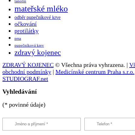
lanolin
mateřské mléko
odběr pupečníkové krve
očkování
protilátky
prsa
pupečníková krev
zdravý kojenec
ZDRAVÝ KOJENEC
© Všechna práva vyhrazena. |
V
obchodní podmínky
|
Medicínské centrum Praha s.r.o.
STUDIOGRAF.net
Vyhledávání
(* povinné údaje)