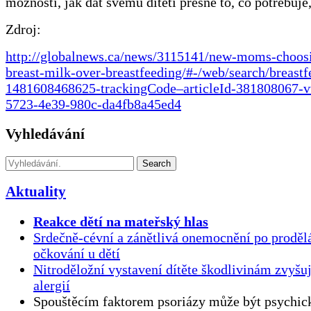
možností, jak dát svému dítěti přesně to, co potřebuje,
Zdroj:
http://globalnews.ca/news/3115141/new-moms-choosi
breast-milk-over-breastfeeding/#-/web/search/breast
1481608468625-trackingCode–articleId-381808067-v
5723-4e39-980c-da4fb8a45ed4
Vyhledávání
Search
Aktuality
Reakce dětí na mateřský hlas
Srdečně-cévní a zánětlivá onemocnění po proděl
očkování u dětí
Nitroděložní vystavení dítěte škodlivinám zvyšuj
alergií
Spouštěcím faktorem psoriázy může být psychick