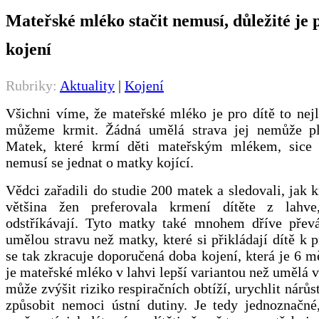
Mateřské mléko stačit nemusí, důležité je 
kojení
Rubriky:
Aktuality
|
Kojení
Všichni víme, že mateřské mléko je pro dítě to nej
můžeme krmit. Žádná umělá strava jej nemůže pl
Matek, které krmí děti mateřským mlékem, sice 
nemusí se jednat o matky kojící.
Vědci zařadili do studie 200 matek a sledovali, jak k
většina žen preferovala krmení dítěte z lahve
odstříkávají. Tyto matky také mnohem dříve převá
umělou stravu než matky, které si přikládají dítě k 
se tak zkracuje doporučená doba kojení, která je 6 m
je mateřské mléko v lahvi lepší variantou než umělá v
může zvýšit riziko respiračních obtíží, urychlit nárůs
způsobit nemoci ústní dutiny. Je tedy jednoznačné,