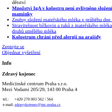
dětství
Množství IgA v kolostru není ovlivněno složen
maminky
Změny složení mateřského mléka v průběhu dne 
Stravitelnost bílkovin a tuků z mateřského mlék
druhů umělého mléka
Kolostrum chrání před alergií na arašídy
Zeptejte se
Objednat vyšetření
Info
Zdravý kojenec
Medicínské centrum Praha s.r.o.
Mezi Vodami 205/29, 143 00 Praha 4
tel.:
+420 270 003 562 / 564
e-mail:
zdravykojenec@mc-praha.cz