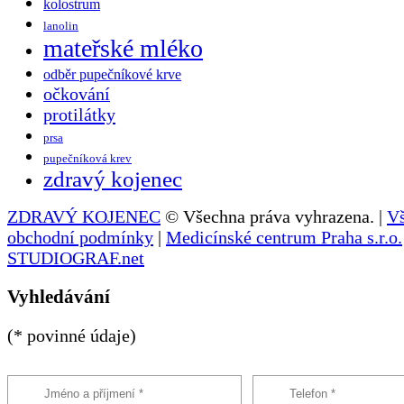
kolostrum
lanolin
mateřské mléko
odběr pupečníkové krve
očkování
protilátky
prsa
pupečníková krev
zdravý kojenec
ZDRAVÝ KOJENEC
© Všechna práva vyhrazena. |
V
obchodní podmínky
|
Medicínské centrum Praha s.r.o.
STUDIOGRAF.net
Vyhledávání
(* povinné údaje)