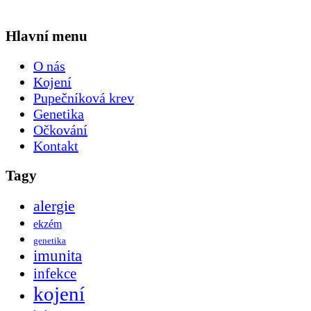
Hlavní menu
O nás
Kojení
Pupečníková krev
Genetika
Očkování
Kontakt
Tagy
alergie
ekzém
genetika
imunita
infekce
kojení