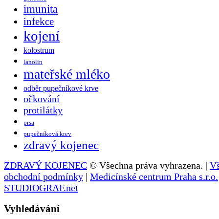
imunita
infekce
kojení
kolostrum
lanolin
mateřské mléko
odběr pupečníkové krve
očkování
protilátky
prsa
pupečníková krev
zdravý kojenec
ZDRAVÝ KOJENEC
© Všechna práva vyhrazena. |
V
obchodní podmínky
|
Medicínské centrum Praha s.r.o.
STUDIOGRAF.net
Vyhledávání