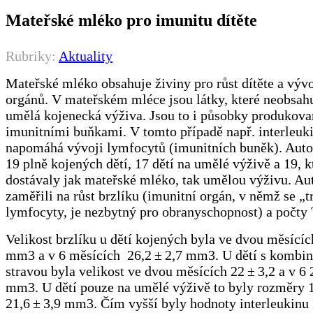
Mateřské mléko pro imunitu dítěte
Rubriky:
Aktuality
Mateřské mléko obsahuje živiny pro růst dítěte a vývo
orgánů. V mateřském mléce jsou látky, které neobsah
umělá kojenecká výživa. Jsou to i působky produkova
imunitními buňkami. V tomto případě např. interleuki
napomáhá vývoji lymfocytů (imunitních buněk). Autoř
19 plně kojených dětí, 17 dětí na umělé výživě a 19, k
dostávaly jak mateřské mléko, tak umělou výživu. Aut
zaměřili na růst brzlíku (imunitní orgán, v němž se „t
lymfocyty, je nezbytný pro obranyschopnost) a počty
Velikost brzlíku u dětí kojených byla ve dvou měsícíc
mm3 a v 6 měsících 26,2 ± 2,7 mm3. U dětí s kombi
stravou byla velikost ve dvou měsících 22 ± 3,2 a v 6 
mm3. U dětí pouze na umělé výživě to byly rozměry 1
21,6 ± 3,9 mm3. Čím vyšší byly hodnoty interleukinu