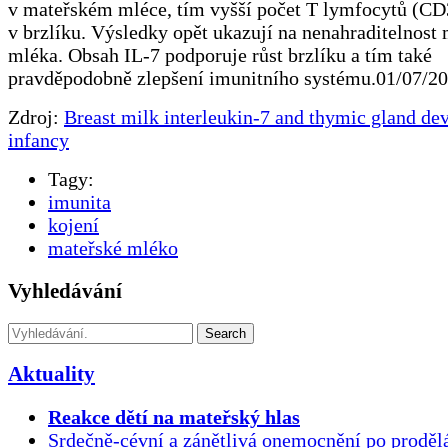
v mateřském mléce, tím vyšší počet T lymfocytů (CD
v brzlíku. Výsledky opět ukazují na nenahraditelnost
mléka. Obsah IL-7 podporuje růst brzlíku a tím také
pravděpodobně zlepšení imunitního systému.01/07/2
Zdroj:
Breast milk interleukin-7 and thymic gland de
infancy
Tagy:
imunita
kojení
mateřské mléko
Vyhledávání
Search
Aktuality
Reakce dětí na mateřský hlas
Srdečně-cévní a zánětlivá onemocnění po proděl