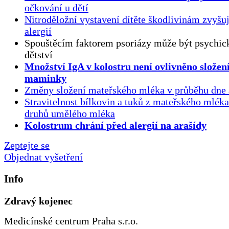
očkování u dětí
Nitroděložní vystavení dítěte škodlivinám zvyšuj
alergií
Spouštěcím faktorem psoriázy může být psychick
dětství
Množství IgA v kolostru není ovlivněno složen
maminky
Změny složení mateřského mléka v průběhu dne 
Stravitelnost bílkovin a tuků z mateřského mlék
druhů umělého mléka
Kolostrum chrání před alergií na arašídy
Zeptejte se
Objednat vyšetření
Info
Zdravý kojenec
Medicínské centrum Praha s.r.o.