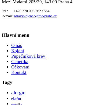
Mezi Vodami 205/29, 143 00 Praha 4
tel.:
+420 270 003 562 / 564
e-mail:
zdravykojenec@mc-praha.cz
Hlavní menu
O nás
Kojení
Pupečníková krev
Genetika
Očkování
Kontakt
Tagy
alergie
ekzém
genetika