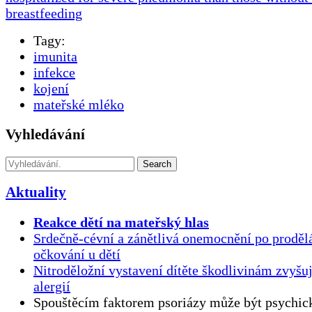
breastfeeding
Tagy:
imunita
infekce
kojení
mateřské mléko
Vyhledávání
Search
Aktuality
Reakce dětí na mateřský hlas
Srdečně-cévní a zánětlivá onemocnění po proděl
očkování u dětí
Nitroděložní vystavení dítěte škodlivinám zvyšuj
alergií
Spouštěcím faktorem psoriázy může být psychick