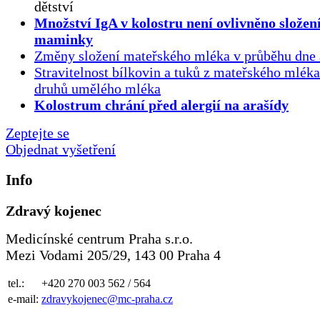
dětství
Množství IgA v kolostru není ovlivněno složen
maminky
Změny složení mateřského mléka v průběhu dne 
Stravitelnost bílkovin a tuků z mateřského mlék
druhů umělého mléka
Kolostrum chrání před alergií na arašídy
Zeptejte se
Objednat vyšetření
Info
Zdravý kojenec
Medicínské centrum Praha s.r.o.
Mezi Vodami 205/29, 143 00 Praha 4
tel.:
+420 270 003 562 / 564
e-mail:
zdravykojenec@mc-praha.cz