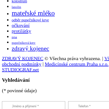
kolostrum
lanolin
mateřské mléko
odběr pupečníkové krve
očkování
protilátky
prsa
pupečníková krev
zdravý kojenec
ZDRAVÝ KOJENEC
© Všechna práva vyhrazena. |
V
obchodní podmínky
|
Medicínské centrum Praha s.r.o.
STUDIOGRAF.net
Vyhledávání
(* povinné údaje)