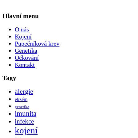
Hlavní menu
O nás
Kojení
Pupečníková krev
Genetika
Očkování
Kontakt
Tagy
alergie
ekzém
genetika
imunita
infekce
kojení