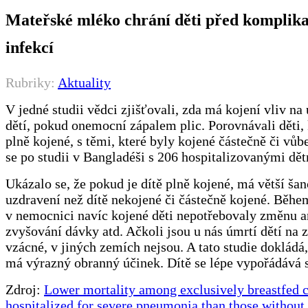
Mateřské mléko chrání děti před komplik
infekcí
Rubriky:
Aktuality
V jedné studii vědci zjišťovali, zda má kojení vliv na
dětí, pokud onemocní zápalem plic. Porovnávali děti, 
plně kojené, s těmi, které byly kojené částečně či vůb
se po studii v Bangladéši s 206 hospitalizovanými dět
Ukázalo se, že pokud je dítě plně kojené, má větší šan
uzdravení než dítě nekojené či částečně kojené. Běh
v nemocnici navíc kojené děti nepotřebovaly změnu an
zvyšování dávky atd. Ačkoli jsou u nás úmrtí dětí na z
vzácné, v jiných zemích nejsou. A tato studie dokládá,
má výrazný obranný účinek. Dítě se lépe vypořádává s
Zdroj:
Lower mortality among exclusively breastfed c
hospitalized for severe pneumonia than those without