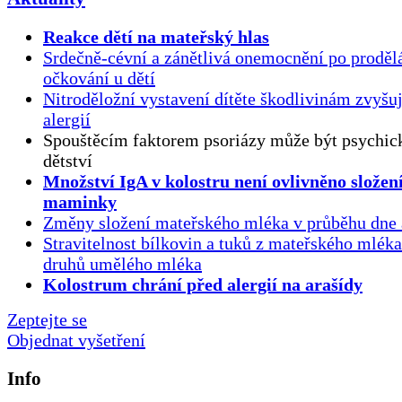
Reakce dětí na mateřský hlas
Srdečně-cévní a zánětlivá onemocnění po proděl
očkování u dětí
Nitroděložní vystavení dítěte škodlivinám zvyšuj
alergií
Spouštěcím faktorem psoriázy může být psychick
dětství
Množství IgA v kolostru není ovlivněno složen
maminky
Změny složení mateřského mléka v průběhu dne 
Stravitelnost bílkovin a tuků z mateřského mlék
druhů umělého mléka
Kolostrum chrání před alergií na arašídy
Zeptejte se
Objednat vyšetření
Info