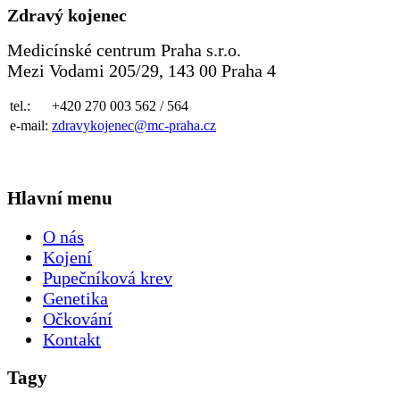
Zdravý kojenec
Medicínské centrum Praha s.r.o.
Mezi Vodami 205/29, 143 00 Praha 4
tel.:
+420 270 003 562 / 564
e-mail:
zdravykojenec@mc-praha.cz
Hlavní menu
O nás
Kojení
Pupečníková krev
Genetika
Očkování
Kontakt
Tagy