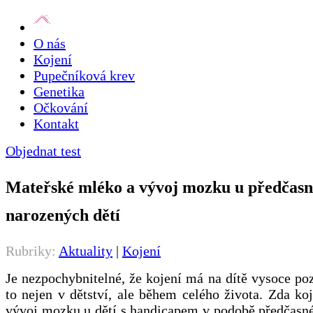
O nás
Kojení
Pupečníková krev
Genetika
Očkování
Kontakt
Objednat test
Mateřské mléko a vývoj mozku u předčasn
narozených dětí
Rubriky:
Aktuality
|
Kojení
Je nezpochybnitelné, že kojení má na dítě vysoce pozi
to nejen v dětství, ale během celého života. Zda koj
vývoj mozku u dětí s handicapem v podobě předčasné