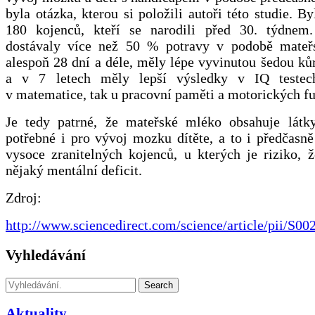
byla otázka, kterou si položili autoři této studie. B
180 kojenců, kteří se narodili před 30. týdnem.
dostávaly více než 50 % potravy v podobě mateř
alespoň 28 dní a déle, měly lépe vyvinutou šedou k
a v 7 letech měly lepší výsledky v IQ testec
v matematice, tak u pracovní paměti a motorických fu
Je tedy patrné, že mateřské mléko obsahuje látky
potřebné i pro vývoj mozku dítěte, a to i předčasn
vysoce zranitelných kojenců, u kterých je riziko, 
nějaký mentální deficit.
Zdroj:
http://www.sciencedirect.com/science/article/pii/S
Vyhledávání
Search
Aktuality