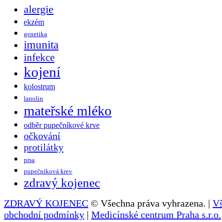
alergie
ekzém
genetika
imunita
infekce
kojení
kolostrum
lanolin
mateřské mléko
odběr pupečníkové krve
očkování
protilátky
prsa
pupečníková krev
zdravý kojenec
ZDRAVÝ KOJENEC
© Všechna práva vyhrazena. |
V
obchodní podmínky
|
Medicínské centrum Praha s.r.o.