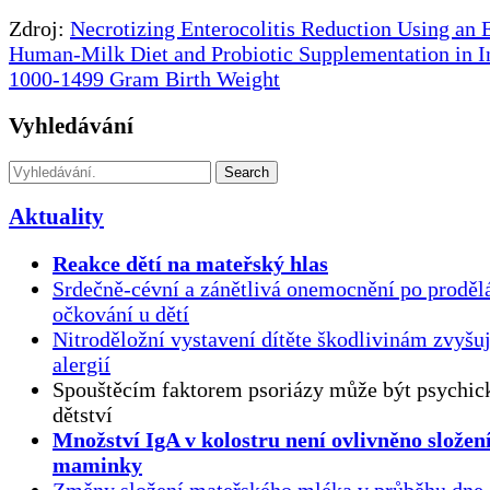
Zdroj:
Necrotizing Enterocolitis Reduction Using an 
Human-Milk Diet and Probiotic Supplementation in I
1000-1499 Gram Birth Weight
Vyhledávání
Search
Aktuality
Reakce dětí na mateřský hlas
Srdečně-cévní a zánětlivá onemocnění po proděl
očkování u dětí
Nitroděložní vystavení dítěte škodlivinám zvyšuj
alergií
Spouštěcím faktorem psoriázy může být psychick
dětství
Množství IgA v kolostru není ovlivněno složen
maminky