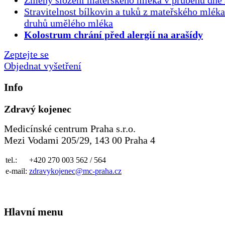
Změny složení mateřského mléka v průběhu dne 
Stravitelnost bílkovin a tuků z mateřského mlék
druhů umělého mléka
Kolostrum chrání před alergií na arašídy
Zeptejte se
Objednat vyšetření
Info
Zdravý kojenec
Medicínské centrum Praha s.r.o.
Mezi Vodami 205/29, 143 00 Praha 4
tel.:
+420 270 003 562 / 564
e-mail:
zdravykojenec@mc-praha.cz
Hlavní menu