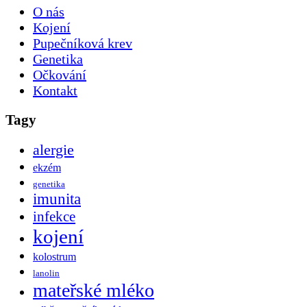
O nás
Kojení
Pupečníková krev
Genetika
Očkování
Kontakt
Tagy
alergie
ekzém
genetika
imunita
infekce
kojení
kolostrum
lanolin
mateřské mléko