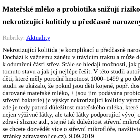
Mateřské mléko a probiotika snižují rizik
nekrotizující kolitidy u předčasně narozen
Rubriky:
Aktuality
Nekrotizující kolitida je komplikací u předčasně naro
Dochází k vážnému zánětu v trávicím traktu a může d
k odumření části střev. Stále se hledají možnosti, jak 
tomuto stavu a jak jej nejlépe řešit. V této studii autoř
děti, které měly porodní hmotnost 1000‒1499 g po dob
studii se ukázalo, že pokud jsou děti kojené, popř. dos
darované mateřské mléko, + jsou jim podávána probi
střevní bakterie) je výskyt nekrotizující kolitidy výraz
zde je tedy patrná důležitost mateřského mléka, které
nejen výživné látky, ale také látky podporující vývoj 
zdraví sliznic atd., stejně tak důležitost střevní mikr
se chcete dozvědět více o střevní mikroflóře, navštivt
stránky zdravastolice.cz). 9.09.2019