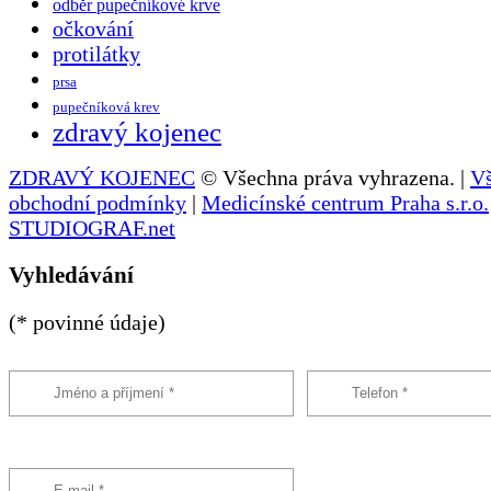
odběr pupečníkové krve
očkování
protilátky
prsa
pupečníková krev
zdravý kojenec
ZDRAVÝ KOJENEC
© Všechna práva vyhrazena. |
V
obchodní podmínky
|
Medicínské centrum Praha s.r.o.
STUDIOGRAF.net
Vyhledávání
(* povinné údaje)