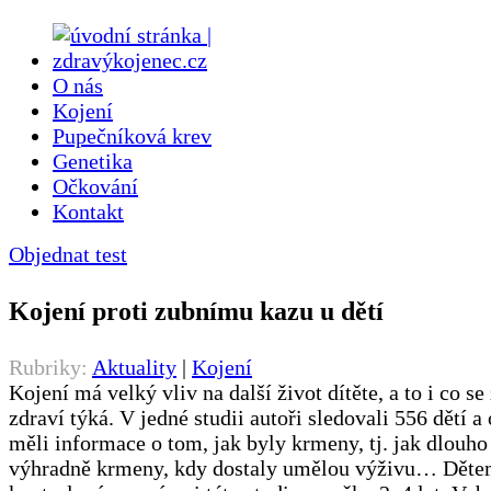
O nás
Kojení
Pupečníková krev
Genetika
Očkování
Kontakt
Objednat test
Kojení proti zubnímu kazu u dětí
Rubriky:
Aktuality
|
Kojení
Kojení má velký vliv na další život dítěte, a to i co s
zdraví týká. V jedné studii autoři sledovali 556 dětí a
měli informace o tom, jak byly krmeny, tj. jak dlouho
výhradně krmeny, kdy dostaly umělou výživu… Děte