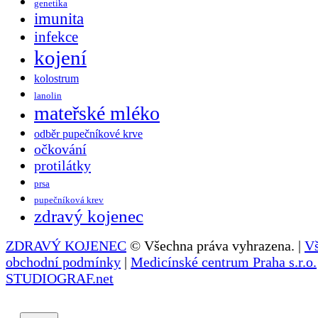
genetika
imunita
infekce
kojení
kolostrum
lanolin
mateřské mléko
odběr pupečníkové krve
očkování
protilátky
prsa
pupečníková krev
zdravý kojenec
ZDRAVÝ KOJENEC
© Všechna práva vyhrazena. |
V
obchodní podmínky
|
Medicínské centrum Praha s.r.o.
STUDIOGRAF.net