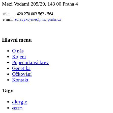
Mezi Vodami 205/29, 143 00 Praha 4
tel.:
+420 270 003 562 / 564
e-mail:
zdravykojenec@mc-praha.cz
Hlavní menu
O nás
Kojení
Pupečníková krev
Genetika
Očkování
Kontakt
Tagy
alergie
ekzém