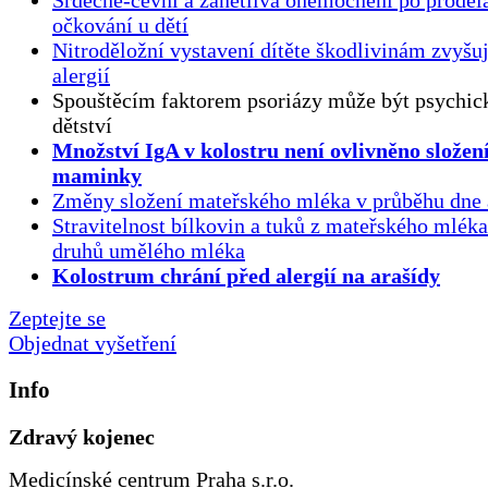
Srdečně-cévní a zánětlivá onemocnění po proděl
očkování u dětí
Nitroděložní vystavení dítěte škodlivinám zvyšuj
alergií
Spouštěcím faktorem psoriázy může být psychick
dětství
Množství IgA v kolostru není ovlivněno složen
maminky
Změny složení mateřského mléka v průběhu dne 
Stravitelnost bílkovin a tuků z mateřského mlék
druhů umělého mléka
Kolostrum chrání před alergií na arašídy
Zeptejte se
Objednat vyšetření
Info
Zdravý kojenec
Medicínské centrum Praha s.r.o.