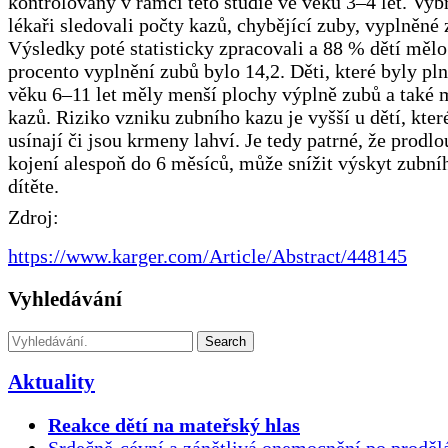
kontrolovány v rámci této studie ve věku 3–4 let. Vyb
lékaři sledovali počty kazů, chybějící zuby, vyplněné 
Výsledky poté statisticky zpracovali a 88 % dětí mělo
procento vyplnění zubů bylo 14,2. Děti, které byly pl
věku 6–11 let měly menší plochy výplně zubů a také
kazů. Riziko vzniku zubního kazu je vyšší u dětí, kter
usínají či jsou krmeny lahví. Je tedy patrné, že prodl
kojení alespoň do 6 měsíců, může snížit výskyt zubní
dítěte.
Zdroj:
https://www.karger.com/Article/Abstract/448145
Vyhledávání
Search
Aktuality
Reakce dětí na mateřský hlas