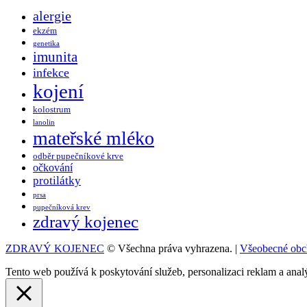
alergie
ekzém
genetika
imunita
infekce
kojení
kolostrum
lanolin
mateřské mléko
odběr pupečníkové krve
očkování
protilátky
prsa
pupečníková krev
zdravý kojenec
ZDRAVÝ KOJENEC
© Všechna práva vyhrazena. |
Všeobecné obc
Tento web používá k poskytování služeb, personalizaci reklam a anal