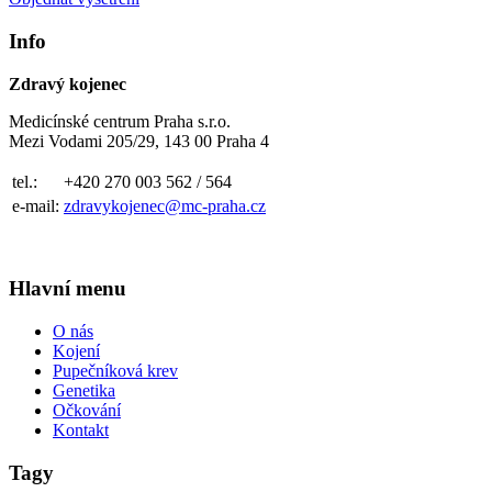
Info
Zdravý kojenec
Medicínské centrum Praha s.r.o.
Mezi Vodami 205/29, 143 00 Praha 4
tel.:
+420 270 003 562 / 564
e-mail:
zdravykojenec@mc-praha.cz
Hlavní menu
O nás
Kojení
Pupečníková krev
Genetika
Očkování
Kontakt
Tagy