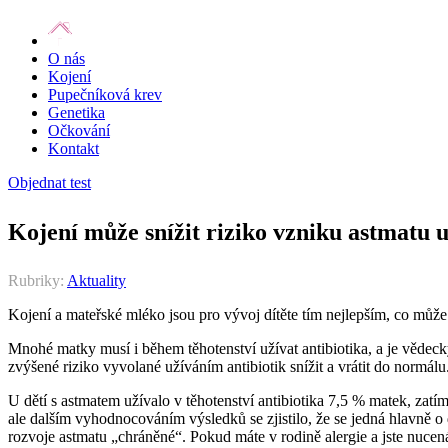
O nás
Kojení
Pupečníková krev
Genetika
Očkování
Kontakt
Objednat test
Kojení může snížit riziko vzniku astmatu u
Rubriky:
Aktuality
Kojení a mateřské mléko jsou pro vývoj dítěte tím nejlepším, co může 
Mnohé matky musí i během těhotenství užívat antibiotika, a je vědecky
zvýšené riziko vyvolané užíváním antibiotik snížit a vrátit do normálu
U dětí s astmatem užívalo v těhotenství antibiotika 7,5 % matek, zatí
ale dalším vyhodnocováním výsledků se zjistilo, že se jedná hlavně o 
rozvoje astmatu „chráněné“. Pokud máte v rodině alergie a jste nucená