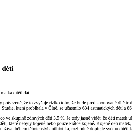
 dětí
matka dítěti dát.
 potvrzené, že to zvyšuje riziko toho, že bude predisponované dítě trpě
. Studie, která probíhala v Číně, se účastnilo 634 astmatických dětí a 8
mco ve skupině zdravých dětí 3,5 %. Je tedy jasně vidět, že děti matek u
děti, které nebyly kojené nebo pouze krátce kojené. Kojené děti matek, 
 užívat během těhotenství antibiotika, rozhodně dopřejte svému dítěti 