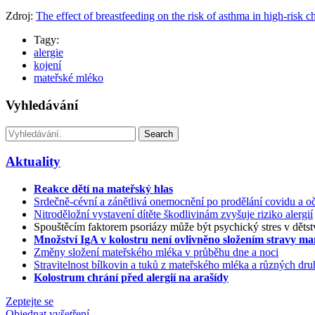
Zdroj:
The effect of breastfeeding on the risk of asthma in high-risk c
Tagy:
alergie
kojení
mateřské mléko
Vyhledávání
Search
Aktuality
Reakce dětí na mateřský hlas
Srdečně-cévní a zánětlivá onemocnění po prodělání covidu a oč
Nitroděložní vystavení dítěte škodlivinám zvyšuje riziko alergií
Spouštěcím faktorem psoriázy může být psychický stres v dětst
Množství IgA v kolostru není ovlivněno složením stravy m
Změny složení mateřského mléka v průběhu dne a noci
Stravitelnost bílkovin a tuků z mateřského mléka a různých d
Kolostrum chrání před alergií na arašídy
Zeptejte se
Objednat vyšetření