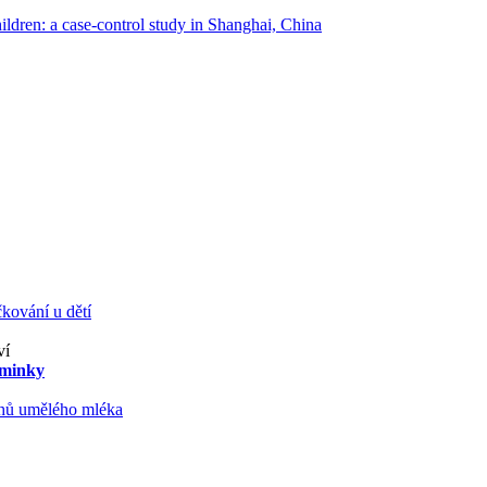
hildren: a case-control study in Shanghai, China
kování u dětí
ví
aminky
ruhů umělého mléka