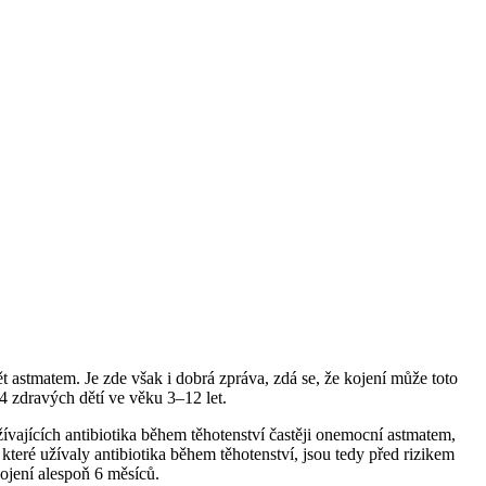
t astmatem. Je zde však i dobrá zpráva, zdá se, že kojení může toto
64 zdravých dětí ve věku 3‒12 let.
žívajících antibiotika během těhotenství častěji onemocní astmatem,
které užívaly antibiotika během těhotenství, jsou tedy před rizikem
kojení alespoň 6 měsíců.