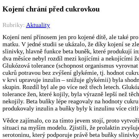
Kojení chrání před cukrovkou
Rubriky:
Aktuality
Kojení není přínosem jen pro kojené dítě, ale také pro
matku. V jedné studii se ukázalo, že díky kojení se zl
slinivky, hlavně funkce beta buněk, které produkují in
dva měsíce nebyl rozdíl mezi kojícími a nekojícími ž
Glukózová tolerance (schopnost organismus vyrovnat
cukrů potravou bez zvýšení glykémie, tj. hodnot cukru
v krvi upravuje inzulin – snižuje glykémii) byla shod
skupin. Rozdíl byl ale po více než třech letech. Gluk
tolerance žen, které kojily, byla výrazně lepší než těch
nekojily. Beta buňky lépe reagovaly na hodnoty cukru
produkovaly inzulin a buňky byly k inzulinu více citli
Vědce zajímalo, co za tímto jevem stojí, proto vytvoř
situaci na myším modelu. Zjistili, že prolaktin zvyšu
serotoninu, který podporuje právě beta buňky slinivky,