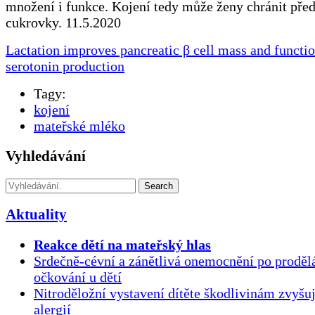
množení i funkce. Kojení tedy může ženy chránit pře
cukrovky. 11.5.2020
Lactation improves pancreatic β cell mass and functi
serotonin production
Tagy:
kojení
mateřské mléko
Vyhledávání
Search
Aktuality
Reakce dětí na mateřský hlas
Srdečně-cévní a zánětlivá onemocnění po proděl
očkování u dětí
Nitroděložní vystavení dítěte škodlivinám zvyšuj
alergií