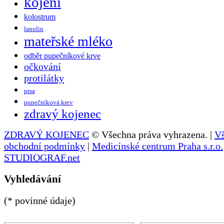
kojení
kolostrum
lanolin
mateřské mléko
odběr pupečníkové krve
očkování
protilátky
prsa
pupečníková krev
zdravý kojenec
ZDRAVÝ KOJENEC
© Všechna práva vyhrazena. |
V
obchodní podmínky
|
Medicínské centrum Praha s.r.o.
STUDIOGRAF.net
Vyhledávání
(* povinné údaje)