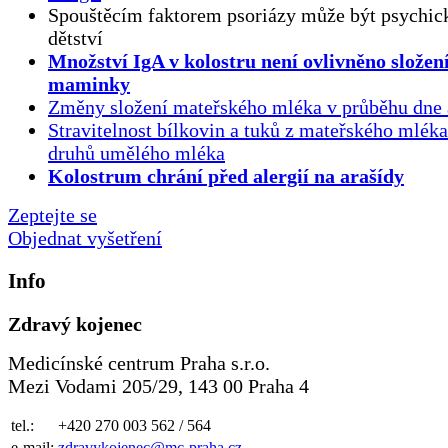
Spouštěcím faktorem psoriázy může být psychick
dětství
Množství IgA v kolostru není ovlivněno složen
maminky
Změny složení mateřského mléka v průběhu dne 
Stravitelnost bílkovin a tuků z mateřského mlék
druhů umělého mléka
Kolostrum chrání před alergií na arašídy
Zeptejte se
Objednat vyšetření
Info
Zdravý kojenec
Medicínské centrum Praha s.r.o.
Mezi Vodami 205/29, 143 00 Praha 4
tel.:
+420 270 003 562 / 564
e-mail:
zdravykojenec@mc-praha.cz