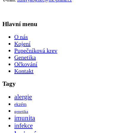
Hlavní menu
O nás
Kojení
Pupečníková krev
Genetika
Očkování
Kontakt
Tagy
alergie
ekzém
genetika
imunita
infekce