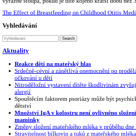
výrazně stoupá, pokud je dítě kojeno kratší dobu než 
The Effect of Breastfeeding on Childhood Otitis Med
Vyhledávání
Search
Aktuality
Reakce dětí na mateřský hlas
Srdečně-cévní a zánětlivá onemocnění po proděl
očkování u dětí
Nitroděložní vystavení dítěte škodlivinám zvyšuj
alergií
Spouštěcím faktorem psoriázy může být psychick
dětství
Množství IgA v kolostru není ovlivněno složen
maminky
Změny složení mateřského mléka v průběhu dne 
Stravitelnost bílkovin a tuků z mateřského mlék