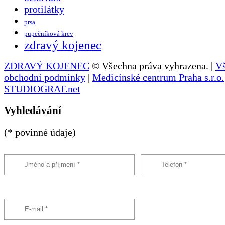
protilátky
prsa
pupečníková krev
zdravý kojenec
ZDRAVÝ KOJENEC
© Všechna práva vyhrazena. |
V
obchodní podmínky
|
Medicínské centrum Praha s.r.o.
STUDIOGRAF.net
Vyhledávání
(* povinné údaje)