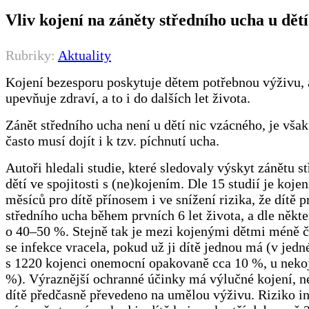
Vliv kojení na záněty středního ucha u dětí
Rubriky:
Aktuality
Kojení bezesporu poskytuje dětem potřebnou výživu, 
upevňuje zdraví, a to i do dalších let života.
Zánět středního ucha není u dětí nic vzácného, je však
často musí dojít i k tzv. píchnutí ucha.
Autoři hledali studie, které sledovaly výskyt zánětu s
dětí ve spojitosti s (ne)kojením. Dle 15 studií je koje
měsíců pro dítě přínosem i ve snížení rizika, že dítě p
středního ucha během prvních 6 let života, a dle někte
o 40‒50 %. Stejně tak je mezi kojenými dětmi méně č
se infekce vracela, pokud už ji dítě jednou má (v jedné
s 1220 kojenci onemocní opakovaně cca 10 %, u neko
%). Výraznější ochranné účinky má výlučné kojení, n
dítě předčasně převedeno na umělou výživu. Riziko i