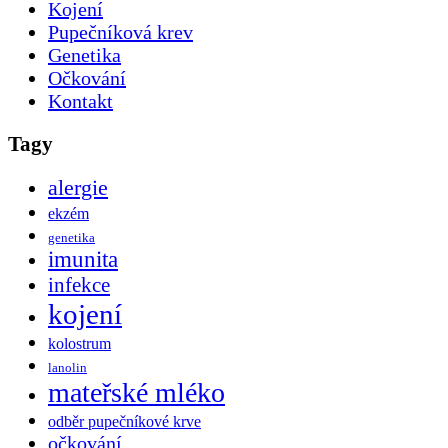
Kojení
Pupečníková krev
Genetika
Očkování
Kontakt
Tagy
alergie
ekzém
genetika
imunita
infekce
kojení
kolostrum
lanolin
mateřské mléko
odběr pupečníkové krve
očkování