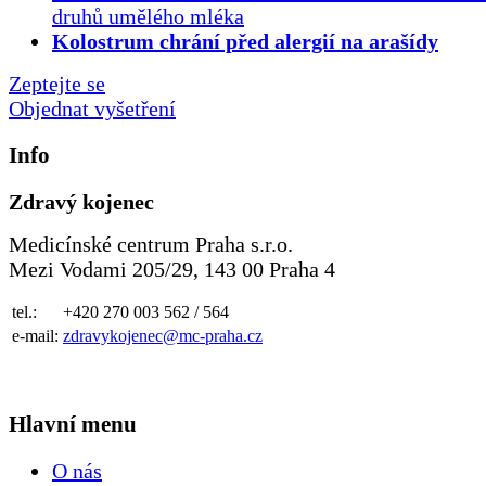
druhů umělého mléka
Kolostrum chrání před alergií na arašídy
Zeptejte se
Objednat vyšetření
Info
Zdravý kojenec
Medicínské centrum Praha s.r.o.
Mezi Vodami 205/29, 143 00 Praha 4
tel.:
+420 270 003 562 / 564
e-mail:
zdravykojenec@mc-praha.cz
Hlavní menu
O nás