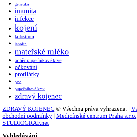
genetika
imunita
infekce
kojení
kolostrum
lanolin
mateřské mléko
odběr pupečníkové krve
očkování
protilátky
prsa
pupečníková krev
zdravý kojenec
ZDRAVÝ KOJENEC
© Všechna práva vyhrazena. |
V
obchodní podmínky
|
Medicínské centrum Praha s.r.o.
STUDIOGRAF.net
Vyhledávání