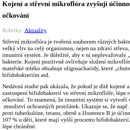
Kojení a střevní mikroflóra zvyšují účinno
očkování
Rubriky:
Aktuality
Střevní mikroflóra je tvořená souborem různých bakte
velký vliv na celý organismus, nejen na zdraví střeva,
imunitní systém. Je důležité, aby v ní nepřevažovaly
bakterie. Kojení pozitivně ovlivňuje složení mikrofló
mateřské mléko obsahuje oligosacharidy, které „chutn
bifidobakteriím atd.
Nedávná studie pak ukázala, že pokud je dítě kojené 
zastoupení bifidobakterií ve střevní mikroflóře, lépe 
očkování. To znamená, že imunitní systém si vytvoří 
množství ochranných protilátek. Ukazuje se, že např.
proti tuberkulóze, tetanu, obrně a žloutence B je účinn
107 % u dětí, které mají vyšší procento bifidobakterií
lépe chráněné.