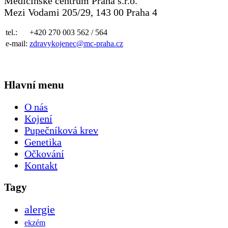
Medicínské centrum Praha s.r.o.
Mezi Vodami 205/29, 143 00 Praha 4
tel.:
+420 270 003 562 / 564
e-mail:
zdravykojenec@mc-praha.cz
Hlavní menu
O nás
Kojení
Pupečníková krev
Genetika
Očkování
Kontakt
Tagy
alergie
ekzém