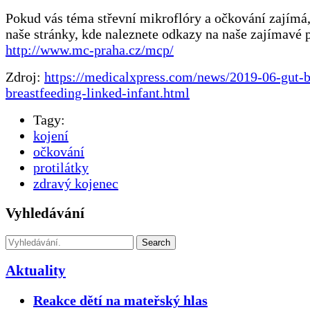
Pokud vás téma střevní mikroflóry a očkování zajímá,
naše stránky, kde naleznete odkazy na naše zajímavé 
http://www.mc-praha.cz/mcp/
Zdroj:
https://medicalxpress.com/news/2019-06-gut-b
breastfeeding-linked-infant.html
Tagy:
kojení
očkování
protilátky
zdravý kojenec
Vyhledávání
Search
Aktuality
Reakce dětí na mateřský hlas