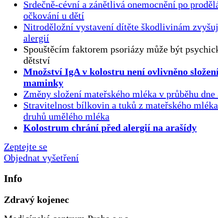
Srdečně-cévní a zánětlivá onemocnění po proděl
očkování u dětí
Nitroděložní vystavení dítěte škodlivinám zvyšuj
alergií
Spouštěcím faktorem psoriázy může být psychick
dětství
Množství IgA v kolostru není ovlivněno složen
maminky
Změny složení mateřského mléka v průběhu dne 
Stravitelnost bílkovin a tuků z mateřského mlék
druhů umělého mléka
Kolostrum chrání před alergií na arašídy
Zeptejte se
Objednat vyšetření
Info
Zdravý kojenec