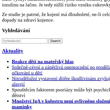
inzulinu na lačno. Je tedy nižší riziko vzniku cukrovky
Ze studie je patrné, že kojení má dlouholeté, ne-li cel
dopady na zdraví kojence.
Vyhledávání
Search
Aktuality
Reakce dětí na mateřský hlas
Srdečně-cévní a zánětlivá onemocnění po proděl
očkování u dětí
Nitroděložní vystavení dítěte škodlivinám zvyšuj
alergií
Spouštěcím faktorem psoriázy může být psychick
dětství
Množství IgA v kolostru není ovlivněno složen
maminky