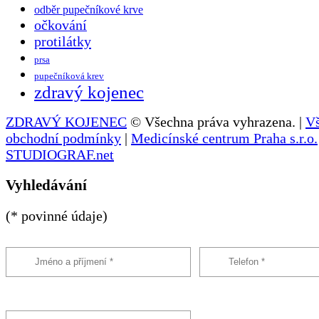
odběr pupečníkové krve
očkování
protilátky
prsa
pupečníková krev
zdravý kojenec
ZDRAVÝ KOJENEC
© Všechna práva vyhrazena. |
V
obchodní podmínky
|
Medicínské centrum Praha s.r.o.
STUDIOGRAF.net
Vyhledávání
(* povinné údaje)