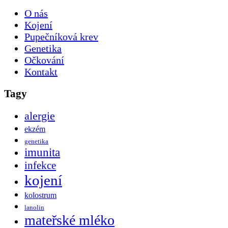
O nás
Kojení
Pupečníková krev
Genetika
Očkování
Kontakt
Tagy
alergie
ekzém
genetika
imunita
infekce
kojení
kolostrum
lanolin
mateřské mléko