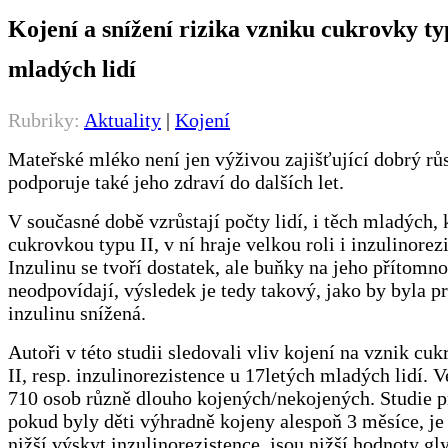
Kojení a snížení rizika vzniku cukrovky ty
mladých lidí
Rubriky:
Aktuality
|
Kojení
Mateřské mléko není jen výživou zajišťující dobrý růst
podporuje také jeho zdraví do dalších let.
V současné době vzrůstají počty lidí, i těch mladých, k
cukrovkou typu II, v ní hraje velkou roli i inzulinorez
Inzulinu se tvoří dostatek, ale buňky na jeho přítomno
neodpovídají, výsledek je tedy takový, jako by byla p
inzulinu snížená.
Autoři v této studii sledovali vliv kojení na vznik cu
II, resp. inzulinorezistence u 17letých mladých lidí. V
710 osob různě dlouho kojených/nekojených. Studie p
pokud byly děti výhradně kojeny alespoň 3 měsíce, 
nižší výskyt inzulinorezistence, jsou nižší hodnoty gl