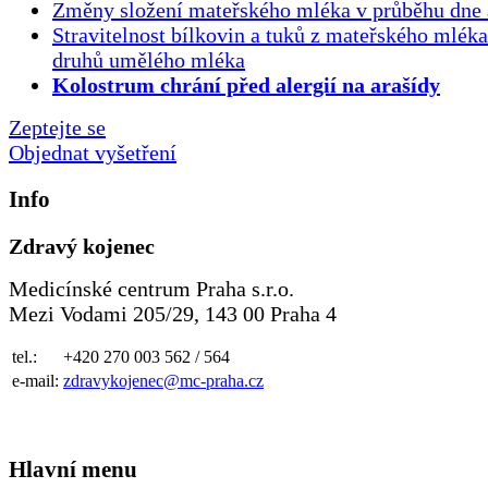
Změny složení mateřského mléka v průběhu dne 
Stravitelnost bílkovin a tuků z mateřského mlék
druhů umělého mléka
Kolostrum chrání před alergií na arašídy
Zeptejte se
Objednat vyšetření
Info
Zdravý kojenec
Medicínské centrum Praha s.r.o.
Mezi Vodami 205/29, 143 00 Praha 4
tel.:
+420 270 003 562 / 564
e-mail:
zdravykojenec@mc-praha.cz
Hlavní menu