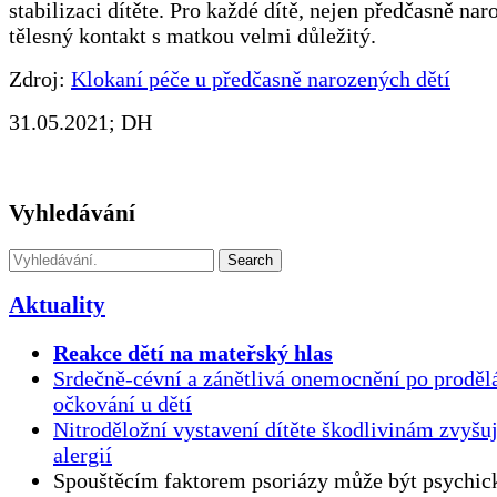
stabilizaci dítěte. Pro každé dítě, nejen předčasně nar
tělesný kontakt s matkou velmi důležitý.
Zdroj:
Klokaní péče u předčasně narozených dětí
31.05.2021; DH
Vyhledávání
Search
Aktuality
Reakce dětí na mateřský hlas
Srdečně-cévní a zánětlivá onemocnění po proděl
očkování u dětí
Nitroděložní vystavení dítěte škodlivinám zvyšuj
alergií
Spouštěcím faktorem psoriázy může být psychick