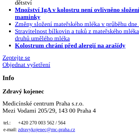
dětství
Množství IgA v kolostru není ovlivněno složen
maminky
Změny složení mateřského mléka v průběhu dne 
Stravitelnost bílkovin a tuků z mateřského mlék
druhů umělého mléka
Kolostrum chrání před alergií na arašídy
Zeptejte se
Objednat vyšetření
Info
Zdravý kojenec
Medicínské centrum Praha s.r.o.
Mezi Vodami 205/29, 143 00 Praha 4
tel.:
+420 270 003 562 / 564
e-mail:
zdravykojenec@mc-praha.cz