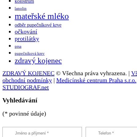
kolostrum
lanolin
mateřské mléko
odběr pupečníkové krve
očkování
protilátky
prsa
pupečníková krev
zdravý kojenec
ZDRAVÝ KOJENEC
© Všechna práva vyhrazena. |
V
obchodní podmínky
|
Medicínské centrum Praha s.r.o.
STUDIOGRAF.net
Vyhledávání
(* povinné údaje)