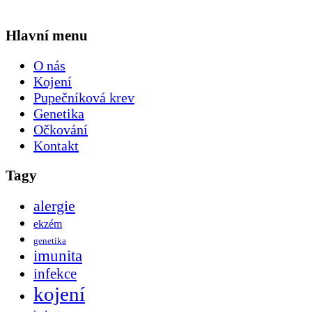
Hlavní menu
O nás
Kojení
Pupečníková krev
Genetika
Očkování
Kontakt
Tagy
alergie
ekzém
genetika
imunita
infekce
kojení