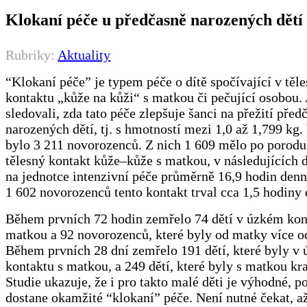
Klokaní péče u předčasně narozených dětí
Rubriky:
Aktuality
“Klokaní péče” je typem péče o dítě spočívající v těl
kontaktu „kůže na kůži“ s matkou či pečující osobou.
sledovali, zda tato péče zlepšuje šanci na přežití před
narozených dětí, tj. s hmotností mezi 1,0 až 1,799 kg. 
bylo 3 211 novorozenců. Z nich 1 609 mělo po porod
tělesný kontakt kůže–kůže s matkou, v následujících 
na jednotce intenzivní péče průměrně 16,9 hodin denn
1 602 novorozenců tento kontakt trval cca 1,5 hodiny
Během prvních 72 hodin zemřelo 74 dětí v úzkém kon
matkou a 92 novorozenců, které byly od matky více o
Během prvních 28 dní zemřelo 191 dětí, které byly v
kontaktu s matkou, a 249 dětí, které byly s matkou kra
Studie ukazuje, že i pro takto malé děti je výhodné, p
dostane okamžité “klokaní” péče. Není nutné čekat, a