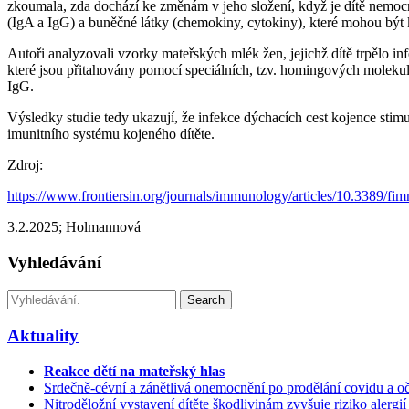
zkoumala, zda dochází ke změnám v jeho složení, když je dítě nemocné
(IgA a IgG) a buněčné látky (chemokiny, cytokiny), které mohou být
Autoři analyzovali vzorky mateřských mlék žen, jejichž dítě trpělo in
které jsou přitahovány pomocí speciálních, tzv. homingových molekul.
IgG.
Výsledky studie tedy ukazují, že infekce dýchacích cest kojence stim
imunitního systému kojeného dítěte.
Zdroj:
https://www.frontiersin.org/journals/immunology/articles/10.3389/f
3.2.2025; Holmannová
Vyhledávání
Search
Aktuality
Reakce dětí na mateřský hlas
Srdečně-cévní a zánětlivá onemocnění po prodělání covidu a oč
Nitroděložní vystavení dítěte škodlivinám zvyšuje riziko alergií