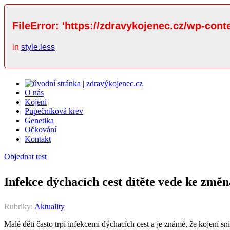
FileError: 'https://zdravykojenec.cz/wp-cont
in
style.less
O nás
Kojení
Pupečníková krev
Genetika
Očkování
Kontakt
Objednat test
Infekce dýchacích cest dítěte vede ke zm
Rubriky:
Aktuality
Malé děti často trpí infekcemi dýchacích cest a je známé, že kojení sn