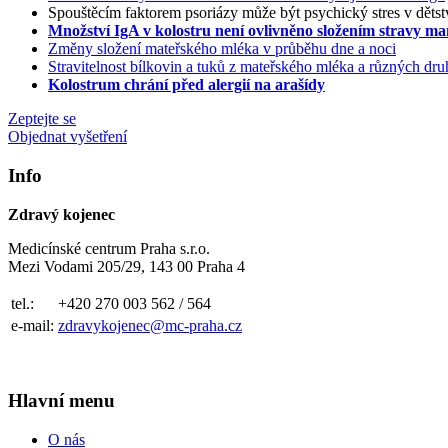
Spouštěcím faktorem psoriázy může být psychický stres v dětst
Množství IgA v kolostru není ovlivněno složením stravy m
Změny složení mateřského mléka v průběhu dne a noci
Stravitelnost bílkovin a tuků z mateřského mléka a různých d
Kolostrum chrání před alergií na arašídy
Zeptejte se
Objednat vyšetření
Info
Zdravý kojenec
Medicínské centrum Praha s.r.o.
Mezi Vodami 205/29, 143 00 Praha 4
tel.:
+420 270 003 562 / 564
e-mail:
zdravykojenec@mc-praha.cz
Hlavní menu
O nás