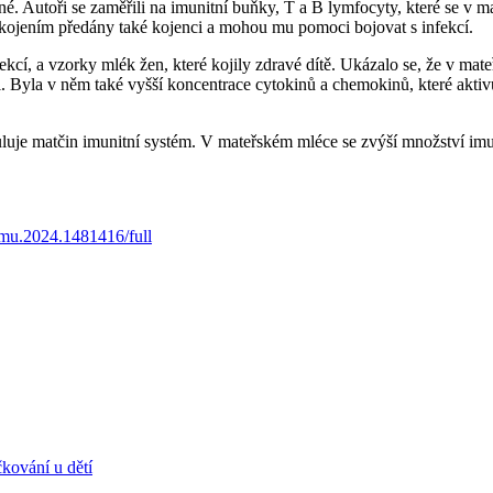
. Autoři se zaměřili na imunitní buňky, T a B lymfocyty, které se v m
 kojením předány také kojenci a mohou mu pomoci bojovat s infekcí.
fekcí, a vzorky mlék žen, které kojily zdravé dítě. Ukázalo se, že v m
 Byla v něm také vyšší koncentrace cytokinů a chemokinů, které aktivuj
uluje matčin imunitní systém. V mateřském mléce se zvýší množství imu
immu.2024.1481416/full
kování u dětí