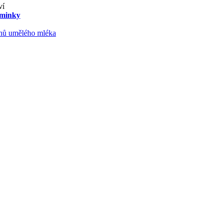
ví
aminky
ruhů umělého mléka