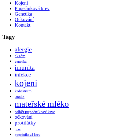
Kojení
Pupečníková krev
Genetika
Očkování
Kontakt
Tagy
alergie
ekzém
genetika
imunita
infekce
kojení
kolostrum
lanolin
mateřské mléko
odběr pupečníkové krve
očkování
protilátky
prsa
pupečníková krev