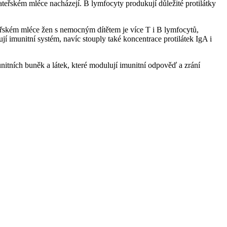
ateřském mléce nacházejí. B lymfocyty produkují důležité protilátky
ateřském mléce žen s nemocným dítětem je více T i B lymfocytů,
í imunitní systém, navíc stouply také koncentrace protilátek IgA i
nitních buněk a látek, které modulují imunitní odpověď a zrání