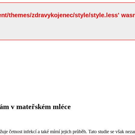
ent/themes/zdravykojenec/style/style.less' wasn
ěnám v mateřském mléce
ižuje četnost infekcí a také mírní jejich průběh. Tato studie se však ne