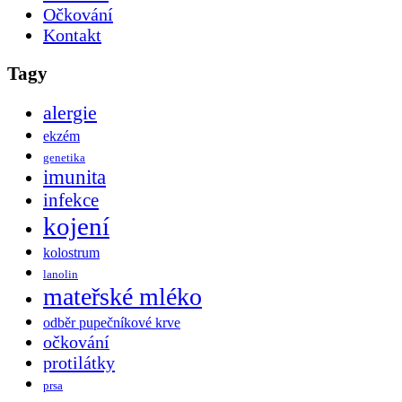
Očkování
Kontakt
Tagy
alergie
ekzém
genetika
imunita
infekce
kojení
kolostrum
lanolin
mateřské mléko
odběr pupečníkové krve
očkování
protilátky
prsa