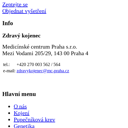
Zeptejte se
Objednat vyšetření
Info
Zdravý kojenec
Medicínské centrum Praha s.r.o.
Mezi Vodami 205/29, 143 00 Praha 4
tel.:
+420 270 003 562 / 564
e-mail:
zdravykojenec@mc-praha.cz
Hlavní menu
O nás
Kojení
Pupečníková krev
Genetika