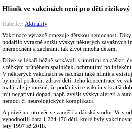
Hliník ve vakcínách není pro děti rizikový
Rubriky:
Aktuality
Vakcinace výrazně omezuje dětskou nemocnost. Díky 
podařilo výrazně snížit výskyt některých závažných i
onemocnění a zachránit tak život mnoha dětem.
Dříve se lékaři běžně setkávali s úmrtími na záškrt, če
s těžkým průběhem spalniček, ochrnutími po infekční 
V některých vakcínách se nachází také hliník a existu
by mohl poškodit zdraví dětí. Jeho koncentrace ve va
malá, ale je možné, že podání více vakcín v kratší do
mít negativní dopad, např. zvýšit výskyt alergií a aut
nemocí či neurologických komplikací.
A právě na tuto věc se zaměřila dánská studie. Ve stud
vyhodnotili data 1 224 176 dětí, které byly vakcinova
lety 1997 až 2018.