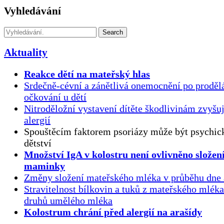
Vyhledávání
Search
Aktuality
Reakce dětí na mateřský hlas
Srdečně-cévní a zánětlivá onemocnění po proděl
očkování u dětí
Nitroděložní vystavení dítěte škodlivinám zvyšuj
alergií
Spouštěcím faktorem psoriázy může být psychick
dětství
Množství IgA v kolostru není ovlivněno složen
maminky
Změny složení mateřského mléka v průběhu dne 
Stravitelnost bílkovin a tuků z mateřského mlék
druhů umělého mléka
Kolostrum chrání před alergií na arašídy