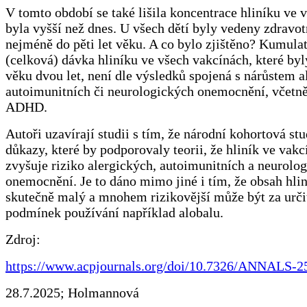
V tomto období se také lišila koncentrace hliníku ve v
byla vyšší než dnes. U všech dětí byly vedeny zdravo
nejméně do pěti let věku. A co bylo zjištěno? Kumulat
(celková) dávka hliníku ve všech vakcínách, které by
věku dvou let, není dle výsledků spojená s nárůstem a
autoimunitních či neurologických onemocnění, včetně
ADHD.
Autoři uzavírají studii s tím, že národní kohortová st
důkazy, které by podporovaly teorii, že hliník ve vak
zvyšuje riziko alergických, autoimunitních a neurolo
onemocnění. Je to dáno mimo jiné i tím, že obsah hlin
skutečně malý a mnohem rizikovější může být za urči
podmínek používání například alobalu.
Zdroj:
https://www.acpjournals.org/doi/10.7326/ANNALS-2
28.7.2025; Holmannová